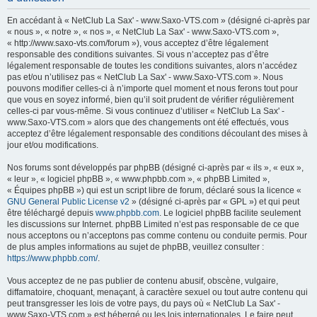
h
En accédant à « NetClub La Sax' - www.Saxo-VTS.com » (désigné ci-après par
e
« nous », « notre », « nos », « NetClub La Sax' - www.Saxo-VTS.com »,
« http://www.saxo-vts.com/forum »), vous acceptez d’être légalement
r
responsable des conditions suivantes. Si vous n’acceptez pas d’être
c
légalement responsable de toutes les conditions suivantes, alors n’accédez
pas et/ou n’utilisez pas « NetClub La Sax' - www.Saxo-VTS.com ». Nous
h
pouvons modifier celles-ci à n’importe quel moment et nous ferons tout pour
e
que vous en soyez informé, bien qu’il soit prudent de vérifier régulièrement
celles-ci par vous-même. Si vous continuez d’utiliser « NetClub La Sax' -
r
www.Saxo-VTS.com » alors que des changements ont été effectués, vous
acceptez d’être légalement responsable des conditions découlant des mises à
jour et/ou modifications.
Nos forums sont développés par phpBB (désigné ci-après par « ils », « eux »,
« leur », « logiciel phpBB », « www.phpbb.com », « phpBB Limited »,
« Équipes phpBB ») qui est un script libre de forum, déclaré sous la licence «
GNU General Public License v2
» (désigné ci-après par « GPL ») et qui peut
être téléchargé depuis
www.phpbb.com
. Le logiciel phpBB facilite seulement
les discussions sur Internet. phpBB Limited n’est pas responsable de ce que
nous acceptons ou n’acceptons pas comme contenu ou conduite permis. Pour
de plus amples informations au sujet de phpBB, veuillez consulter :
https://www.phpbb.com/
.
Vous acceptez de ne pas publier de contenu abusif, obscène, vulgaire,
diffamatoire, choquant, menaçant, à caractère sexuel ou tout autre contenu qui
peut transgresser les lois de votre pays, du pays où « NetClub La Sax' -
www.Saxo-VTS.com » est hébergé ou les lois internationales. Le faire peut