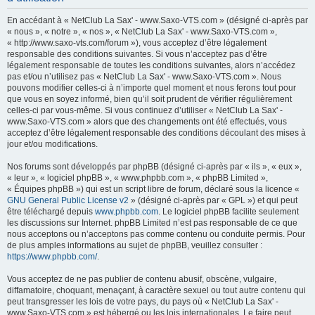
h
En accédant à « NetClub La Sax' - www.Saxo-VTS.com » (désigné ci-après par
e
« nous », « notre », « nos », « NetClub La Sax' - www.Saxo-VTS.com »,
« http://www.saxo-vts.com/forum »), vous acceptez d’être légalement
r
responsable des conditions suivantes. Si vous n’acceptez pas d’être
c
légalement responsable de toutes les conditions suivantes, alors n’accédez
pas et/ou n’utilisez pas « NetClub La Sax' - www.Saxo-VTS.com ». Nous
h
pouvons modifier celles-ci à n’importe quel moment et nous ferons tout pour
e
que vous en soyez informé, bien qu’il soit prudent de vérifier régulièrement
celles-ci par vous-même. Si vous continuez d’utiliser « NetClub La Sax' -
r
www.Saxo-VTS.com » alors que des changements ont été effectués, vous
acceptez d’être légalement responsable des conditions découlant des mises à
jour et/ou modifications.
Nos forums sont développés par phpBB (désigné ci-après par « ils », « eux »,
« leur », « logiciel phpBB », « www.phpbb.com », « phpBB Limited »,
« Équipes phpBB ») qui est un script libre de forum, déclaré sous la licence «
GNU General Public License v2
» (désigné ci-après par « GPL ») et qui peut
être téléchargé depuis
www.phpbb.com
. Le logiciel phpBB facilite seulement
les discussions sur Internet. phpBB Limited n’est pas responsable de ce que
nous acceptons ou n’acceptons pas comme contenu ou conduite permis. Pour
de plus amples informations au sujet de phpBB, veuillez consulter :
https://www.phpbb.com/
.
Vous acceptez de ne pas publier de contenu abusif, obscène, vulgaire,
diffamatoire, choquant, menaçant, à caractère sexuel ou tout autre contenu qui
peut transgresser les lois de votre pays, du pays où « NetClub La Sax' -
www.Saxo-VTS.com » est hébergé ou les lois internationales. Le faire peut