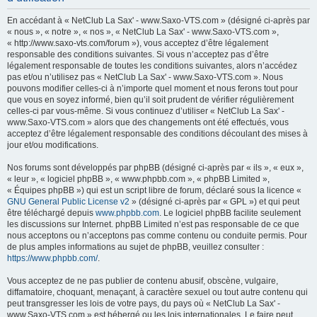
h
En accédant à « NetClub La Sax' - www.Saxo-VTS.com » (désigné ci-après par
e
« nous », « notre », « nos », « NetClub La Sax' - www.Saxo-VTS.com »,
« http://www.saxo-vts.com/forum »), vous acceptez d’être légalement
r
responsable des conditions suivantes. Si vous n’acceptez pas d’être
c
légalement responsable de toutes les conditions suivantes, alors n’accédez
pas et/ou n’utilisez pas « NetClub La Sax' - www.Saxo-VTS.com ». Nous
h
pouvons modifier celles-ci à n’importe quel moment et nous ferons tout pour
e
que vous en soyez informé, bien qu’il soit prudent de vérifier régulièrement
celles-ci par vous-même. Si vous continuez d’utiliser « NetClub La Sax' -
r
www.Saxo-VTS.com » alors que des changements ont été effectués, vous
acceptez d’être légalement responsable des conditions découlant des mises à
jour et/ou modifications.
Nos forums sont développés par phpBB (désigné ci-après par « ils », « eux »,
« leur », « logiciel phpBB », « www.phpbb.com », « phpBB Limited »,
« Équipes phpBB ») qui est un script libre de forum, déclaré sous la licence «
GNU General Public License v2
» (désigné ci-après par « GPL ») et qui peut
être téléchargé depuis
www.phpbb.com
. Le logiciel phpBB facilite seulement
les discussions sur Internet. phpBB Limited n’est pas responsable de ce que
nous acceptons ou n’acceptons pas comme contenu ou conduite permis. Pour
de plus amples informations au sujet de phpBB, veuillez consulter :
https://www.phpbb.com/
.
Vous acceptez de ne pas publier de contenu abusif, obscène, vulgaire,
diffamatoire, choquant, menaçant, à caractère sexuel ou tout autre contenu qui
peut transgresser les lois de votre pays, du pays où « NetClub La Sax' -
www.Saxo-VTS.com » est hébergé ou les lois internationales. Le faire peut