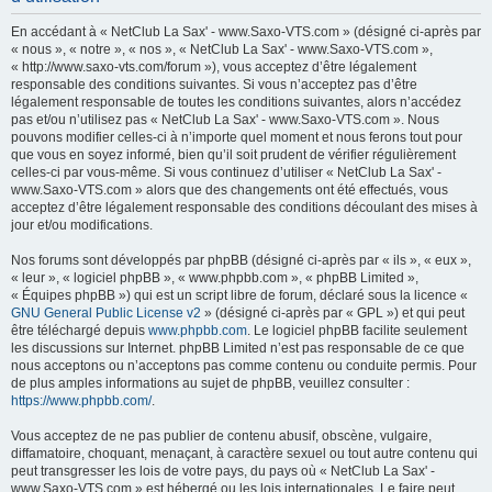
h
En accédant à « NetClub La Sax' - www.Saxo-VTS.com » (désigné ci-après par
e
« nous », « notre », « nos », « NetClub La Sax' - www.Saxo-VTS.com »,
« http://www.saxo-vts.com/forum »), vous acceptez d’être légalement
r
responsable des conditions suivantes. Si vous n’acceptez pas d’être
c
légalement responsable de toutes les conditions suivantes, alors n’accédez
pas et/ou n’utilisez pas « NetClub La Sax' - www.Saxo-VTS.com ». Nous
h
pouvons modifier celles-ci à n’importe quel moment et nous ferons tout pour
e
que vous en soyez informé, bien qu’il soit prudent de vérifier régulièrement
celles-ci par vous-même. Si vous continuez d’utiliser « NetClub La Sax' -
r
www.Saxo-VTS.com » alors que des changements ont été effectués, vous
acceptez d’être légalement responsable des conditions découlant des mises à
jour et/ou modifications.
Nos forums sont développés par phpBB (désigné ci-après par « ils », « eux »,
« leur », « logiciel phpBB », « www.phpbb.com », « phpBB Limited »,
« Équipes phpBB ») qui est un script libre de forum, déclaré sous la licence «
GNU General Public License v2
» (désigné ci-après par « GPL ») et qui peut
être téléchargé depuis
www.phpbb.com
. Le logiciel phpBB facilite seulement
les discussions sur Internet. phpBB Limited n’est pas responsable de ce que
nous acceptons ou n’acceptons pas comme contenu ou conduite permis. Pour
de plus amples informations au sujet de phpBB, veuillez consulter :
https://www.phpbb.com/
.
Vous acceptez de ne pas publier de contenu abusif, obscène, vulgaire,
diffamatoire, choquant, menaçant, à caractère sexuel ou tout autre contenu qui
peut transgresser les lois de votre pays, du pays où « NetClub La Sax' -
www.Saxo-VTS.com » est hébergé ou les lois internationales. Le faire peut