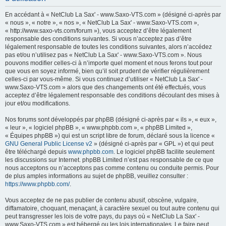
h
En accédant à « NetClub La Sax' - www.Saxo-VTS.com » (désigné ci-après par
e
« nous », « notre », « nos », « NetClub La Sax' - www.Saxo-VTS.com »,
« http://www.saxo-vts.com/forum »), vous acceptez d’être légalement
r
responsable des conditions suivantes. Si vous n’acceptez pas d’être
c
légalement responsable de toutes les conditions suivantes, alors n’accédez
pas et/ou n’utilisez pas « NetClub La Sax' - www.Saxo-VTS.com ». Nous
h
pouvons modifier celles-ci à n’importe quel moment et nous ferons tout pour
e
que vous en soyez informé, bien qu’il soit prudent de vérifier régulièrement
celles-ci par vous-même. Si vous continuez d’utiliser « NetClub La Sax' -
r
www.Saxo-VTS.com » alors que des changements ont été effectués, vous
acceptez d’être légalement responsable des conditions découlant des mises à
jour et/ou modifications.
Nos forums sont développés par phpBB (désigné ci-après par « ils », « eux »,
« leur », « logiciel phpBB », « www.phpbb.com », « phpBB Limited »,
« Équipes phpBB ») qui est un script libre de forum, déclaré sous la licence «
GNU General Public License v2
» (désigné ci-après par « GPL ») et qui peut
être téléchargé depuis
www.phpbb.com
. Le logiciel phpBB facilite seulement
les discussions sur Internet. phpBB Limited n’est pas responsable de ce que
nous acceptons ou n’acceptons pas comme contenu ou conduite permis. Pour
de plus amples informations au sujet de phpBB, veuillez consulter :
https://www.phpbb.com/
.
Vous acceptez de ne pas publier de contenu abusif, obscène, vulgaire,
diffamatoire, choquant, menaçant, à caractère sexuel ou tout autre contenu qui
peut transgresser les lois de votre pays, du pays où « NetClub La Sax' -
www.Saxo-VTS.com » est hébergé ou les lois internationales. Le faire peut