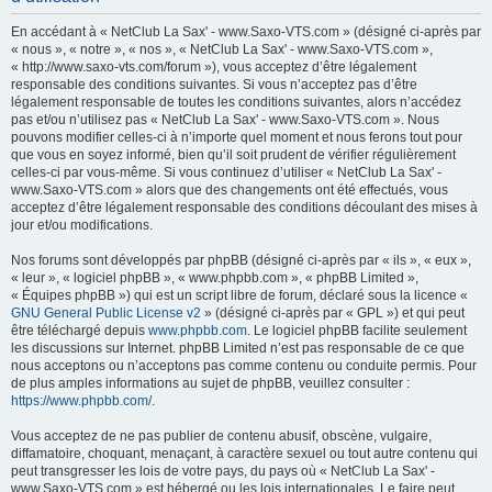
h
En accédant à « NetClub La Sax' - www.Saxo-VTS.com » (désigné ci-après par
e
« nous », « notre », « nos », « NetClub La Sax' - www.Saxo-VTS.com »,
« http://www.saxo-vts.com/forum »), vous acceptez d’être légalement
r
responsable des conditions suivantes. Si vous n’acceptez pas d’être
c
légalement responsable de toutes les conditions suivantes, alors n’accédez
pas et/ou n’utilisez pas « NetClub La Sax' - www.Saxo-VTS.com ». Nous
h
pouvons modifier celles-ci à n’importe quel moment et nous ferons tout pour
e
que vous en soyez informé, bien qu’il soit prudent de vérifier régulièrement
celles-ci par vous-même. Si vous continuez d’utiliser « NetClub La Sax' -
r
www.Saxo-VTS.com » alors que des changements ont été effectués, vous
acceptez d’être légalement responsable des conditions découlant des mises à
jour et/ou modifications.
Nos forums sont développés par phpBB (désigné ci-après par « ils », « eux »,
« leur », « logiciel phpBB », « www.phpbb.com », « phpBB Limited »,
« Équipes phpBB ») qui est un script libre de forum, déclaré sous la licence «
GNU General Public License v2
» (désigné ci-après par « GPL ») et qui peut
être téléchargé depuis
www.phpbb.com
. Le logiciel phpBB facilite seulement
les discussions sur Internet. phpBB Limited n’est pas responsable de ce que
nous acceptons ou n’acceptons pas comme contenu ou conduite permis. Pour
de plus amples informations au sujet de phpBB, veuillez consulter :
https://www.phpbb.com/
.
Vous acceptez de ne pas publier de contenu abusif, obscène, vulgaire,
diffamatoire, choquant, menaçant, à caractère sexuel ou tout autre contenu qui
peut transgresser les lois de votre pays, du pays où « NetClub La Sax' -
www.Saxo-VTS.com » est hébergé ou les lois internationales. Le faire peut