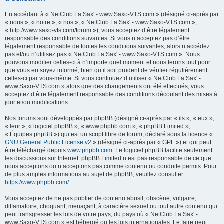
h
En accédant à « NetClub La Sax' - www.Saxo-VTS.com » (désigné ci-après par
e
« nous », « notre », « nos », « NetClub La Sax' - www.Saxo-VTS.com »,
« http://www.saxo-vts.com/forum »), vous acceptez d’être légalement
r
responsable des conditions suivantes. Si vous n’acceptez pas d’être
c
légalement responsable de toutes les conditions suivantes, alors n’accédez
pas et/ou n’utilisez pas « NetClub La Sax' - www.Saxo-VTS.com ». Nous
h
pouvons modifier celles-ci à n’importe quel moment et nous ferons tout pour
e
que vous en soyez informé, bien qu’il soit prudent de vérifier régulièrement
celles-ci par vous-même. Si vous continuez d’utiliser « NetClub La Sax' -
r
www.Saxo-VTS.com » alors que des changements ont été effectués, vous
acceptez d’être légalement responsable des conditions découlant des mises à
jour et/ou modifications.
Nos forums sont développés par phpBB (désigné ci-après par « ils », « eux »,
« leur », « logiciel phpBB », « www.phpbb.com », « phpBB Limited »,
« Équipes phpBB ») qui est un script libre de forum, déclaré sous la licence «
GNU General Public License v2
» (désigné ci-après par « GPL ») et qui peut
être téléchargé depuis
www.phpbb.com
. Le logiciel phpBB facilite seulement
les discussions sur Internet. phpBB Limited n’est pas responsable de ce que
nous acceptons ou n’acceptons pas comme contenu ou conduite permis. Pour
de plus amples informations au sujet de phpBB, veuillez consulter :
https://www.phpbb.com/
.
Vous acceptez de ne pas publier de contenu abusif, obscène, vulgaire,
diffamatoire, choquant, menaçant, à caractère sexuel ou tout autre contenu qui
peut transgresser les lois de votre pays, du pays où « NetClub La Sax' -
www.Saxo-VTS.com » est hébergé ou les lois internationales. Le faire peut