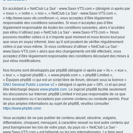
h
En accédant à « NetClub La Sax' - www.Saxo-VTS.com » (désigné ci-après par
e
« nous », « notre », « nos », « NetClub La Sax' - www.Saxo-VTS.com »,
« http://www.saxo-vts.com/forum »), vous acceptez d’être légalement
r
responsable des conditions suivantes. Si vous n’acceptez pas d’être
c
légalement responsable de toutes les conditions suivantes, alors n’accédez
pas et/ou n’utilisez pas « NetClub La Sax' - www.Saxo-VTS.com ». Nous
h
pouvons modifier celles-ci à n’importe quel moment et nous ferons tout pour
e
que vous en soyez informé, bien qu’il soit prudent de vérifier régulièrement
celles-ci par vous-même. Si vous continuez d’utiliser « NetClub La Sax' -
r
www.Saxo-VTS.com » alors que des changements ont été effectués, vous
acceptez d’être légalement responsable des conditions découlant des mises à
jour et/ou modifications.
Nos forums sont développés par phpBB (désigné ci-après par « ils », « eux »,
« leur », « logiciel phpBB », « www.phpbb.com », « phpBB Limited »,
« Équipes phpBB ») qui est un script libre de forum, déclaré sous la licence «
GNU General Public License v2
» (désigné ci-après par « GPL ») et qui peut
être téléchargé depuis
www.phpbb.com
. Le logiciel phpBB facilite seulement
les discussions sur Internet. phpBB Limited n’est pas responsable de ce que
nous acceptons ou n’acceptons pas comme contenu ou conduite permis. Pour
de plus amples informations au sujet de phpBB, veuillez consulter :
https://www.phpbb.com/
.
Vous acceptez de ne pas publier de contenu abusif, obscène, vulgaire,
diffamatoire, choquant, menaçant, à caractère sexuel ou tout autre contenu qui
peut transgresser les lois de votre pays, du pays où « NetClub La Sax' -
www.Saxo-VTS.com » est hébergé ou les lois internationales. Le faire peut