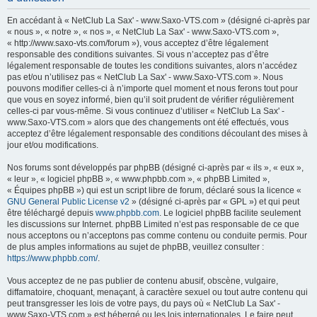
h
En accédant à « NetClub La Sax' - www.Saxo-VTS.com » (désigné ci-après par
e
« nous », « notre », « nos », « NetClub La Sax' - www.Saxo-VTS.com »,
« http://www.saxo-vts.com/forum »), vous acceptez d’être légalement
r
responsable des conditions suivantes. Si vous n’acceptez pas d’être
c
légalement responsable de toutes les conditions suivantes, alors n’accédez
pas et/ou n’utilisez pas « NetClub La Sax' - www.Saxo-VTS.com ». Nous
h
pouvons modifier celles-ci à n’importe quel moment et nous ferons tout pour
e
que vous en soyez informé, bien qu’il soit prudent de vérifier régulièrement
celles-ci par vous-même. Si vous continuez d’utiliser « NetClub La Sax' -
r
www.Saxo-VTS.com » alors que des changements ont été effectués, vous
acceptez d’être légalement responsable des conditions découlant des mises à
jour et/ou modifications.
Nos forums sont développés par phpBB (désigné ci-après par « ils », « eux »,
« leur », « logiciel phpBB », « www.phpbb.com », « phpBB Limited »,
« Équipes phpBB ») qui est un script libre de forum, déclaré sous la licence «
GNU General Public License v2
» (désigné ci-après par « GPL ») et qui peut
être téléchargé depuis
www.phpbb.com
. Le logiciel phpBB facilite seulement
les discussions sur Internet. phpBB Limited n’est pas responsable de ce que
nous acceptons ou n’acceptons pas comme contenu ou conduite permis. Pour
de plus amples informations au sujet de phpBB, veuillez consulter :
https://www.phpbb.com/
.
Vous acceptez de ne pas publier de contenu abusif, obscène, vulgaire,
diffamatoire, choquant, menaçant, à caractère sexuel ou tout autre contenu qui
peut transgresser les lois de votre pays, du pays où « NetClub La Sax' -
www.Saxo-VTS.com » est hébergé ou les lois internationales. Le faire peut