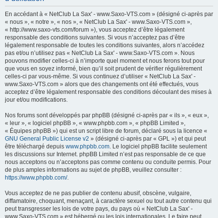
h
En accédant à « NetClub La Sax' - www.Saxo-VTS.com » (désigné ci-après par
e
« nous », « notre », « nos », « NetClub La Sax' - www.Saxo-VTS.com »,
« http://www.saxo-vts.com/forum »), vous acceptez d’être légalement
r
responsable des conditions suivantes. Si vous n’acceptez pas d’être
c
légalement responsable de toutes les conditions suivantes, alors n’accédez
pas et/ou n’utilisez pas « NetClub La Sax' - www.Saxo-VTS.com ». Nous
h
pouvons modifier celles-ci à n’importe quel moment et nous ferons tout pour
e
que vous en soyez informé, bien qu’il soit prudent de vérifier régulièrement
celles-ci par vous-même. Si vous continuez d’utiliser « NetClub La Sax' -
r
www.Saxo-VTS.com » alors que des changements ont été effectués, vous
acceptez d’être légalement responsable des conditions découlant des mises à
jour et/ou modifications.
Nos forums sont développés par phpBB (désigné ci-après par « ils », « eux »,
« leur », « logiciel phpBB », « www.phpbb.com », « phpBB Limited »,
« Équipes phpBB ») qui est un script libre de forum, déclaré sous la licence «
GNU General Public License v2
» (désigné ci-après par « GPL ») et qui peut
être téléchargé depuis
www.phpbb.com
. Le logiciel phpBB facilite seulement
les discussions sur Internet. phpBB Limited n’est pas responsable de ce que
nous acceptons ou n’acceptons pas comme contenu ou conduite permis. Pour
de plus amples informations au sujet de phpBB, veuillez consulter :
https://www.phpbb.com/
.
Vous acceptez de ne pas publier de contenu abusif, obscène, vulgaire,
diffamatoire, choquant, menaçant, à caractère sexuel ou tout autre contenu qui
peut transgresser les lois de votre pays, du pays où « NetClub La Sax' -
www.Saxo-VTS.com » est hébergé ou les lois internationales. Le faire peut