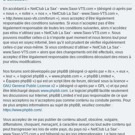
h
En accédant à « NetClub La Sax' - www.Saxo-VTS.com » (désigné ci-après par
e
« nous », « notre », « nos », « NetClub La Sax' - www.Saxo-VTS.com »,
« http://www.saxo-vts.com/forum »), vous acceptez d’être légalement
r
responsable des conditions suivantes. Si vous n’acceptez pas d’être
c
légalement responsable de toutes les conditions suivantes, alors n’accédez
pas et/ou n’utilisez pas « NetClub La Sax' - www.Saxo-VTS.com ». Nous
h
pouvons modifier celles-ci à n’importe quel moment et nous ferons tout pour
e
que vous en soyez informé, bien qu’il soit prudent de vérifier régulièrement
celles-ci par vous-même. Si vous continuez d’utiliser « NetClub La Sax' -
r
www.Saxo-VTS.com » alors que des changements ont été effectués, vous
acceptez d’être légalement responsable des conditions découlant des mises à
jour et/ou modifications.
Nos forums sont développés par phpBB (désigné ci-après par « ils », « eux »,
« leur », « logiciel phpBB », « www.phpbb.com », « phpBB Limited »,
« Équipes phpBB ») qui est un script libre de forum, déclaré sous la licence «
GNU General Public License v2
» (désigné ci-après par « GPL ») et qui peut
être téléchargé depuis
www.phpbb.com
. Le logiciel phpBB facilite seulement
les discussions sur Internet. phpBB Limited n’est pas responsable de ce que
nous acceptons ou n’acceptons pas comme contenu ou conduite permis. Pour
de plus amples informations au sujet de phpBB, veuillez consulter :
https://www.phpbb.com/
.
Vous acceptez de ne pas publier de contenu abusif, obscène, vulgaire,
diffamatoire, choquant, menaçant, à caractère sexuel ou tout autre contenu qui
peut transgresser les lois de votre pays, du pays où « NetClub La Sax' -
www.Saxo-VTS.com » est hébergé ou les lois internationales. Le faire peut