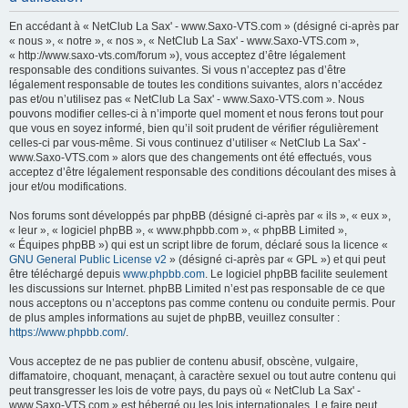
h
En accédant à « NetClub La Sax' - www.Saxo-VTS.com » (désigné ci-après par
e
« nous », « notre », « nos », « NetClub La Sax' - www.Saxo-VTS.com »,
« http://www.saxo-vts.com/forum »), vous acceptez d’être légalement
r
responsable des conditions suivantes. Si vous n’acceptez pas d’être
c
légalement responsable de toutes les conditions suivantes, alors n’accédez
pas et/ou n’utilisez pas « NetClub La Sax' - www.Saxo-VTS.com ». Nous
h
pouvons modifier celles-ci à n’importe quel moment et nous ferons tout pour
e
que vous en soyez informé, bien qu’il soit prudent de vérifier régulièrement
celles-ci par vous-même. Si vous continuez d’utiliser « NetClub La Sax' -
r
www.Saxo-VTS.com » alors que des changements ont été effectués, vous
acceptez d’être légalement responsable des conditions découlant des mises à
jour et/ou modifications.
Nos forums sont développés par phpBB (désigné ci-après par « ils », « eux »,
« leur », « logiciel phpBB », « www.phpbb.com », « phpBB Limited »,
« Équipes phpBB ») qui est un script libre de forum, déclaré sous la licence «
GNU General Public License v2
» (désigné ci-après par « GPL ») et qui peut
être téléchargé depuis
www.phpbb.com
. Le logiciel phpBB facilite seulement
les discussions sur Internet. phpBB Limited n’est pas responsable de ce que
nous acceptons ou n’acceptons pas comme contenu ou conduite permis. Pour
de plus amples informations au sujet de phpBB, veuillez consulter :
https://www.phpbb.com/
.
Vous acceptez de ne pas publier de contenu abusif, obscène, vulgaire,
diffamatoire, choquant, menaçant, à caractère sexuel ou tout autre contenu qui
peut transgresser les lois de votre pays, du pays où « NetClub La Sax' -
www.Saxo-VTS.com » est hébergé ou les lois internationales. Le faire peut