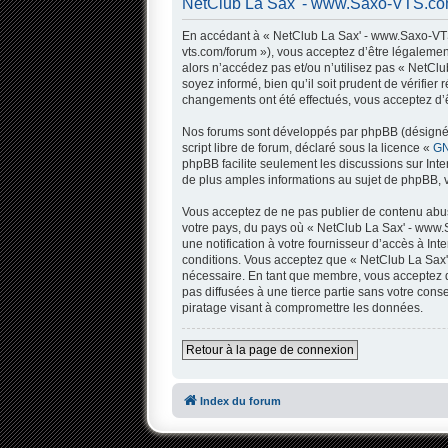
NetClub La Sax' - www.Saxo-VTS.com 
En accédant à « NetClub La Sax' - www.Saxo-VTS.
vts.com/forum »), vous acceptez d’être légalemen
alors n’accédez pas et/ou n’utilisez pas « NetC
soyez informé, bien qu’il soit prudent de vérifi
changements ont été effectués, vous acceptez d’ê
Nos forums sont développés par phpBB (désigné ci
script libre de forum, déclaré sous la licence «
GN
phpBB facilite seulement les discussions sur In
de plus amples informations au sujet de phpBB, v
Vous acceptez de ne pas publier de contenu abusi
votre pays, du pays où « NetClub La Sax' - www.
une notification à votre fournisseur d’accès à I
conditions. Vous acceptez que « NetClub La Sax'
nécessaire. En tant que membre, vous acceptez q
pas diffusées à une tierce partie sans votre co
piratage visant à compromettre les données.
Retour à la page de connexion
Index du forum