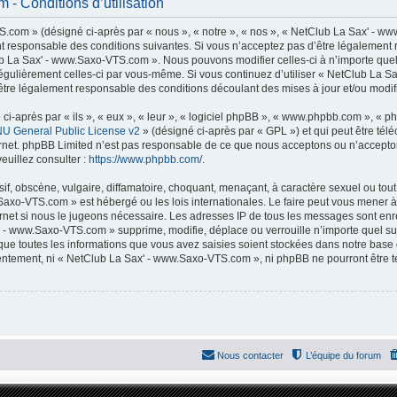
- Conditions d’utilisation
com » (désigné ci-après par « nous », « notre », « nos », « NetClub La Sax' - ww
t responsable des conditions suivantes. Si vous n’acceptez pas d’être légalement 
lub La Sax' - www.Saxo-VTS.com ». Nous pouvons modifier celles-ci à n’importe que
er régulièrement celles-ci par vous-même. Si vous continuez d’utiliser « NetClub La
tre légalement responsable des conditions découlant des mises à jour et/ou modifi
-après par « ils », « eux », « leur », « logiciel phpBB », « www.phpbb.com », « p
U General Public License v2
» (désigné ci-après par « GPL ») et qui peut être té
ternet. phpBB Limited n’est pas responsable de ce que nous acceptons ou n’accep
euillez consulter :
https://www.phpbb.com/
.
f, obscène, vulgaire, diffamatoire, choquant, menaçant, à caractère sexuel ou tout 
Saxo-VTS.com » est hébergé ou les lois internationales. Le faire peut vous mener
nternet si nous le jugeons nécessaire. Les adresses IP de tous les messages sont en
 - www.Saxo-VTS.com » supprime, modifie, déplace ou verrouille n’importe quel su
ue toutes les informations que vous avez saisies soient stockées dans notre base
nsentement, ni « NetClub La Sax' - www.Saxo-VTS.com », ni phpBB ne pourront être
Nous contacter
L’équipe du forum