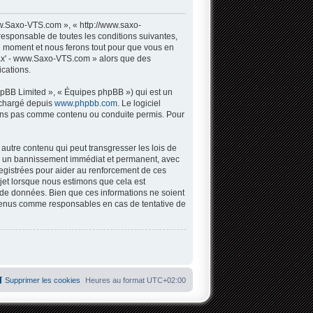
w.Saxo-VTS.com », « http://www.saxo-
responsable de toutes les conditions suivantes,
l moment et nous ferons tout pour que vous en
 Sax' - www.Saxo-VTS.com » alors que des
cations.
hpBB Limited », « Équipes phpBB ») qui est un
léchargé depuis
www.phpbb.com
. Le logiciel
tons pas comme contenu ou conduite permis. Pour
autre contenu qui peut transgresser les lois de
 à un bannissement immédiat et permanent, avec
registrées pour aider au renforcement de ces
jet lorsque nous estimons que cela est
 de données. Bien que ces informations ne soient
 tenus comme responsables en cas de tentative de
Supprimer les cookies
Heures au format
UTC+02:00