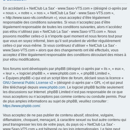
h
En accédant à « NetClub La Sax' - www.Saxo-VTS.com » (désigné ci-après par
e
« nous », « notre », « nos », « NetClub La Sax' - www.Saxo-VTS.com »,
« http://www.saxo-vts.com/forum »), vous acceptez d’être légalement
r
responsable des conditions suivantes. Si vous n’acceptez pas d’être
c
légalement responsable de toutes les conditions suivantes, alors n’accédez
pas et/ou n’utilisez pas « NetClub La Sax' - www.Saxo-VTS.com ». Nous
h
pouvons modifier celles-ci à n’importe quel moment et nous ferons tout pour
e
que vous en soyez informé, bien qu’il soit prudent de vérifier régulièrement
celles-ci par vous-même. Si vous continuez d’utiliser « NetClub La Sax' -
r
www.Saxo-VTS.com » alors que des changements ont été effectués, vous
acceptez d’être légalement responsable des conditions découlant des mises à
jour et/ou modifications.
Nos forums sont développés par phpBB (désigné ci-après par « ils », « eux »,
« leur », « logiciel phpBB », « www.phpbb.com », « phpBB Limited »,
« Équipes phpBB ») qui est un script libre de forum, déclaré sous la licence «
GNU General Public License v2
» (désigné ci-après par « GPL ») et qui peut
être téléchargé depuis
www.phpbb.com
. Le logiciel phpBB facilite seulement
les discussions sur Internet. phpBB Limited n’est pas responsable de ce que
nous acceptons ou n’acceptons pas comme contenu ou conduite permis. Pour
de plus amples informations au sujet de phpBB, veuillez consulter :
https://www.phpbb.com/
.
Vous acceptez de ne pas publier de contenu abusif, obscène, vulgaire,
diffamatoire, choquant, menaçant, à caractère sexuel ou tout autre contenu qui
peut transgresser les lois de votre pays, du pays où « NetClub La Sax' -
www.Saxo-VTS.com » est hébergé ou les lois internationales. Le faire peut