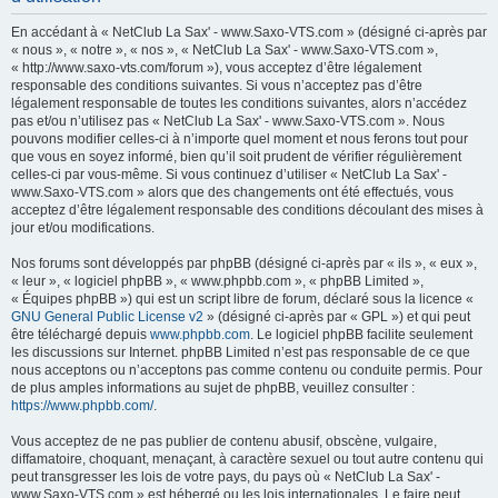
h
En accédant à « NetClub La Sax' - www.Saxo-VTS.com » (désigné ci-après par
e
« nous », « notre », « nos », « NetClub La Sax' - www.Saxo-VTS.com »,
« http://www.saxo-vts.com/forum »), vous acceptez d’être légalement
r
responsable des conditions suivantes. Si vous n’acceptez pas d’être
c
légalement responsable de toutes les conditions suivantes, alors n’accédez
pas et/ou n’utilisez pas « NetClub La Sax' - www.Saxo-VTS.com ». Nous
h
pouvons modifier celles-ci à n’importe quel moment et nous ferons tout pour
e
que vous en soyez informé, bien qu’il soit prudent de vérifier régulièrement
celles-ci par vous-même. Si vous continuez d’utiliser « NetClub La Sax' -
r
www.Saxo-VTS.com » alors que des changements ont été effectués, vous
acceptez d’être légalement responsable des conditions découlant des mises à
jour et/ou modifications.
Nos forums sont développés par phpBB (désigné ci-après par « ils », « eux »,
« leur », « logiciel phpBB », « www.phpbb.com », « phpBB Limited »,
« Équipes phpBB ») qui est un script libre de forum, déclaré sous la licence «
GNU General Public License v2
» (désigné ci-après par « GPL ») et qui peut
être téléchargé depuis
www.phpbb.com
. Le logiciel phpBB facilite seulement
les discussions sur Internet. phpBB Limited n’est pas responsable de ce que
nous acceptons ou n’acceptons pas comme contenu ou conduite permis. Pour
de plus amples informations au sujet de phpBB, veuillez consulter :
https://www.phpbb.com/
.
Vous acceptez de ne pas publier de contenu abusif, obscène, vulgaire,
diffamatoire, choquant, menaçant, à caractère sexuel ou tout autre contenu qui
peut transgresser les lois de votre pays, du pays où « NetClub La Sax' -
www.Saxo-VTS.com » est hébergé ou les lois internationales. Le faire peut