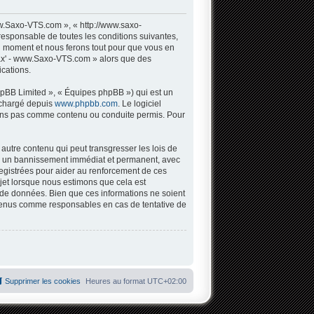
w.Saxo-VTS.com », « http://www.saxo-
responsable de toutes les conditions suivantes,
l moment et nous ferons tout pour que vous en
 Sax' - www.Saxo-VTS.com » alors que des
cations.
hpBB Limited », « Équipes phpBB ») qui est un
léchargé depuis
www.phpbb.com
. Le logiciel
tons pas comme contenu ou conduite permis. Pour
autre contenu qui peut transgresser les lois de
 à un bannissement immédiat et permanent, avec
registrées pour aider au renforcement de ces
jet lorsque nous estimons que cela est
 de données. Bien que ces informations ne soient
 tenus comme responsables en cas de tentative de
Supprimer les cookies
Heures au format
UTC+02:00