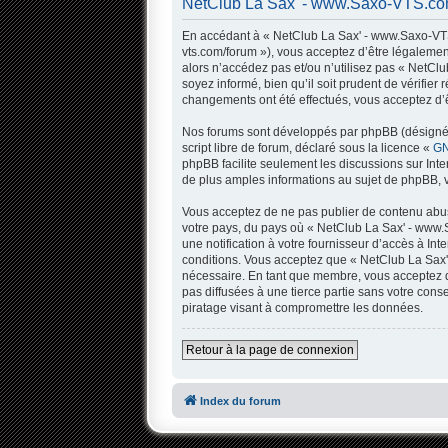
NetClub La Sax' - www.Saxo-VTS.com 
En accédant à « NetClub La Sax' - www.Saxo-VTS.
vts.com/forum »), vous acceptez d’être légalemen
alors n’accédez pas et/ou n’utilisez pas « NetC
soyez informé, bien qu’il soit prudent de vérifi
changements ont été effectués, vous acceptez d’ê
Nos forums sont développés par phpBB (désigné ci
script libre de forum, déclaré sous la licence «
GN
phpBB facilite seulement les discussions sur In
de plus amples informations au sujet de phpBB, v
Vous acceptez de ne pas publier de contenu abusi
votre pays, du pays où « NetClub La Sax' - www.
une notification à votre fournisseur d’accès à I
conditions. Vous acceptez que « NetClub La Sax'
nécessaire. En tant que membre, vous acceptez q
pas diffusées à une tierce partie sans votre co
piratage visant à compromettre les données.
Retour à la page de connexion
Index du forum