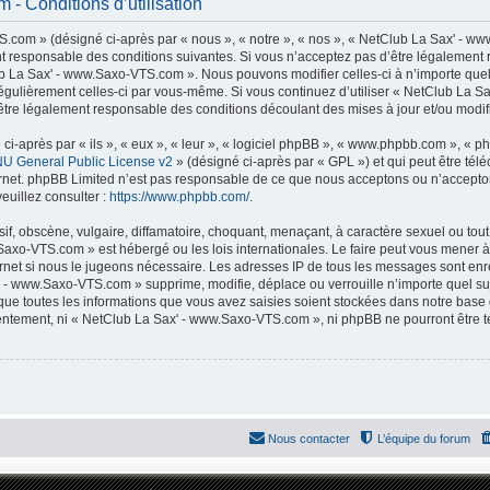
- Conditions d’utilisation
com » (désigné ci-après par « nous », « notre », « nos », « NetClub La Sax' - ww
t responsable des conditions suivantes. Si vous n’acceptez pas d’être légalement 
lub La Sax' - www.Saxo-VTS.com ». Nous pouvons modifier celles-ci à n’importe que
er régulièrement celles-ci par vous-même. Si vous continuez d’utiliser « NetClub La
tre légalement responsable des conditions découlant des mises à jour et/ou modifi
-après par « ils », « eux », « leur », « logiciel phpBB », « www.phpbb.com », « p
U General Public License v2
» (désigné ci-après par « GPL ») et qui peut être té
ternet. phpBB Limited n’est pas responsable de ce que nous acceptons ou n’accep
euillez consulter :
https://www.phpbb.com/
.
f, obscène, vulgaire, diffamatoire, choquant, menaçant, à caractère sexuel ou tout 
Saxo-VTS.com » est hébergé ou les lois internationales. Le faire peut vous mener
nternet si nous le jugeons nécessaire. Les adresses IP de tous les messages sont en
 - www.Saxo-VTS.com » supprime, modifie, déplace ou verrouille n’importe quel su
ue toutes les informations que vous avez saisies soient stockées dans notre base
nsentement, ni « NetClub La Sax' - www.Saxo-VTS.com », ni phpBB ne pourront être
Nous contacter
L’équipe du forum