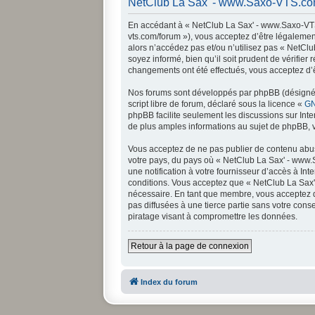
NetClub La Sax' - www.Saxo-VTS.com 
En accédant à « NetClub La Sax' - www.Saxo-VTS.
vts.com/forum »), vous acceptez d’être légalemen
alors n’accédez pas et/ou n’utilisez pas « NetC
soyez informé, bien qu’il soit prudent de vérifi
changements ont été effectués, vous acceptez d’ê
Nos forums sont développés par phpBB (désigné ci
script libre de forum, déclaré sous la licence «
GN
phpBB facilite seulement les discussions sur In
de plus amples informations au sujet de phpBB, v
Vous acceptez de ne pas publier de contenu abusi
votre pays, du pays où « NetClub La Sax' - www.
une notification à votre fournisseur d’accès à I
conditions. Vous acceptez que « NetClub La Sax'
nécessaire. En tant que membre, vous acceptez q
pas diffusées à une tierce partie sans votre co
piratage visant à compromettre les données.
Retour à la page de connexion
Index du forum