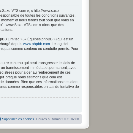
w.Saxo-VTS.com », « http://www.saxo-
responsable de toutes les conditions suivantes,
l moment et nous ferons tout pour que vous en
 Sax' - www.Saxo-VTS.com » alors que des
cations.
hpBB Limited », « Équipes phpBB ») qui est un
léchargé depuis
www.phpbb.com
. Le logiciel
tons pas comme contenu ou conduite permis. Pour
autre contenu qui peut transgresser les lois de
 à un bannissement immédiat et permanent, avec
registrées pour aider au renforcement de ces
jet lorsque nous estimons que cela est
 de données. Bien que ces informations ne soient
 tenus comme responsables en cas de tentative de
Supprimer les cookies
Heures au format
UTC+02:00