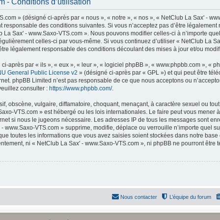
- Conditions d’utilisation
com » (désigné ci-après par « nous », « notre », « nos », « NetClub La Sax' - ww
t responsable des conditions suivantes. Si vous n’acceptez pas d’être légalement 
lub La Sax' - www.Saxo-VTS.com ». Nous pouvons modifier celles-ci à n’importe que
er régulièrement celles-ci par vous-même. Si vous continuez d’utiliser « NetClub La
tre légalement responsable des conditions découlant des mises à jour et/ou modifi
-après par « ils », « eux », « leur », « logiciel phpBB », « www.phpbb.com », « p
U General Public License v2
» (désigné ci-après par « GPL ») et qui peut être té
ternet. phpBB Limited n’est pas responsable de ce que nous acceptons ou n’accep
euillez consulter :
https://www.phpbb.com/
.
f, obscène, vulgaire, diffamatoire, choquant, menaçant, à caractère sexuel ou tout 
Saxo-VTS.com » est hébergé ou les lois internationales. Le faire peut vous mener
nternet si nous le jugeons nécessaire. Les adresses IP de tous les messages sont en
 - www.Saxo-VTS.com » supprime, modifie, déplace ou verrouille n’importe quel su
ue toutes les informations que vous avez saisies soient stockées dans notre base
nsentement, ni « NetClub La Sax' - www.Saxo-VTS.com », ni phpBB ne pourront être
Nous contacter
L’équipe du forum