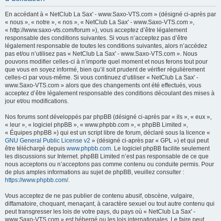
h
En accédant à « NetClub La Sax' - www.Saxo-VTS.com » (désigné ci-après par
e
« nous », « notre », « nos », « NetClub La Sax' - www.Saxo-VTS.com »,
« http://www.saxo-vts.com/forum »), vous acceptez d’être légalement
r
responsable des conditions suivantes. Si vous n’acceptez pas d’être
c
légalement responsable de toutes les conditions suivantes, alors n’accédez
pas et/ou n’utilisez pas « NetClub La Sax' - www.Saxo-VTS.com ». Nous
h
pouvons modifier celles-ci à n’importe quel moment et nous ferons tout pour
e
que vous en soyez informé, bien qu’il soit prudent de vérifier régulièrement
celles-ci par vous-même. Si vous continuez d’utiliser « NetClub La Sax' -
r
www.Saxo-VTS.com » alors que des changements ont été effectués, vous
acceptez d’être légalement responsable des conditions découlant des mises à
jour et/ou modifications.
Nos forums sont développés par phpBB (désigné ci-après par « ils », « eux »,
« leur », « logiciel phpBB », « www.phpbb.com », « phpBB Limited »,
« Équipes phpBB ») qui est un script libre de forum, déclaré sous la licence «
GNU General Public License v2
» (désigné ci-après par « GPL ») et qui peut
être téléchargé depuis
www.phpbb.com
. Le logiciel phpBB facilite seulement
les discussions sur Internet. phpBB Limited n’est pas responsable de ce que
nous acceptons ou n’acceptons pas comme contenu ou conduite permis. Pour
de plus amples informations au sujet de phpBB, veuillez consulter :
https://www.phpbb.com/
.
Vous acceptez de ne pas publier de contenu abusif, obscène, vulgaire,
diffamatoire, choquant, menaçant, à caractère sexuel ou tout autre contenu qui
peut transgresser les lois de votre pays, du pays où « NetClub La Sax' -
www.Saxo-VTS.com » est hébergé ou les lois internationales. Le faire peut