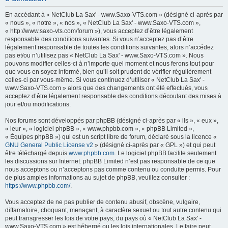
h
En accédant à « NetClub La Sax' - www.Saxo-VTS.com » (désigné ci-après par
e
« nous », « notre », « nos », « NetClub La Sax' - www.Saxo-VTS.com »,
« http://www.saxo-vts.com/forum »), vous acceptez d’être légalement
r
responsable des conditions suivantes. Si vous n’acceptez pas d’être
c
légalement responsable de toutes les conditions suivantes, alors n’accédez
pas et/ou n’utilisez pas « NetClub La Sax' - www.Saxo-VTS.com ». Nous
h
pouvons modifier celles-ci à n’importe quel moment et nous ferons tout pour
e
que vous en soyez informé, bien qu’il soit prudent de vérifier régulièrement
celles-ci par vous-même. Si vous continuez d’utiliser « NetClub La Sax' -
r
www.Saxo-VTS.com » alors que des changements ont été effectués, vous
acceptez d’être légalement responsable des conditions découlant des mises à
jour et/ou modifications.
Nos forums sont développés par phpBB (désigné ci-après par « ils », « eux »,
« leur », « logiciel phpBB », « www.phpbb.com », « phpBB Limited »,
« Équipes phpBB ») qui est un script libre de forum, déclaré sous la licence «
GNU General Public License v2
» (désigné ci-après par « GPL ») et qui peut
être téléchargé depuis
www.phpbb.com
. Le logiciel phpBB facilite seulement
les discussions sur Internet. phpBB Limited n’est pas responsable de ce que
nous acceptons ou n’acceptons pas comme contenu ou conduite permis. Pour
de plus amples informations au sujet de phpBB, veuillez consulter :
https://www.phpbb.com/
.
Vous acceptez de ne pas publier de contenu abusif, obscène, vulgaire,
diffamatoire, choquant, menaçant, à caractère sexuel ou tout autre contenu qui
peut transgresser les lois de votre pays, du pays où « NetClub La Sax' -
www.Saxo-VTS.com » est hébergé ou les lois internationales. Le faire peut