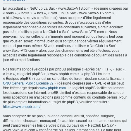
h
En accédant à « NetClub La Sax' - www.Saxo-VTS.com » (désigné ci-après par
e
« nous », « notre », « nos », « NetClub La Sax' - www.Saxo-VTS.com »,
« http://www.saxo-vts.com/forum »), vous acceptez d’être légalement
r
responsable des conditions suivantes. Si vous n’acceptez pas d’être
c
légalement responsable de toutes les conditions suivantes, alors n’accédez
pas et/ou n’utilisez pas « NetClub La Sax' - www.Saxo-VTS.com ». Nous
h
pouvons modifier celles-ci à n’importe quel moment et nous ferons tout pour
e
que vous en soyez informé, bien qu’il soit prudent de vérifier régulièrement
celles-ci par vous-même. Si vous continuez d’utiliser « NetClub La Sax' -
r
www.Saxo-VTS.com » alors que des changements ont été effectués, vous
acceptez d’être légalement responsable des conditions découlant des mises à
jour et/ou modifications.
Nos forums sont développés par phpBB (désigné ci-après par « ils », « eux »,
« leur », « logiciel phpBB », « www.phpbb.com », « phpBB Limited »,
« Équipes phpBB ») qui est un script libre de forum, déclaré sous la licence «
GNU General Public License v2
» (désigné ci-après par « GPL ») et qui peut
être téléchargé depuis
www.phpbb.com
. Le logiciel phpBB facilite seulement
les discussions sur Internet. phpBB Limited n’est pas responsable de ce que
nous acceptons ou n’acceptons pas comme contenu ou conduite permis. Pour
de plus amples informations au sujet de phpBB, veuillez consulter :
https://www.phpbb.com/
.
Vous acceptez de ne pas publier de contenu abusif, obscène, vulgaire,
diffamatoire, choquant, menaçant, à caractère sexuel ou tout autre contenu qui
peut transgresser les lois de votre pays, du pays où « NetClub La Sax' -
www.Saxo-VTS.com » est hébergé ou les lois internationales. Le faire peut