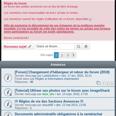
Règles du forum
h
Le forum des petites annonces est un lieu de libre échange.
e
Les membres sont responsables de leurs achats et ventes.
r
Les membres suivent les règles d'utilisation de ce forum, disponible
ici
.
c
Afin de permettre le déroulement de ces échanges de la meilleure manière
h
possible, il n'est possible de créer des sujets de ventes ou achats que lorsque
votre participation au forum est jugée satisfaisante.
e
Bonne vente/achat !
r
Rechercher
Recherche avanc
Nouveau sujet
1
2
3
Suivante
104 sujets
Annonces
[Forum] Changement d'hébergeur et retour du forum (2018)
Dernier message par
LudoDuNord
«
ven. 17 avr. 2026, 15:21
Posté dans
Les Règles et Informations importantes
Réponses :
40
1
2
3
[Tutorial] Utiliser ses photos sur le forum avec ImageShack
Dernier message par
nico_vts
«
lun. 13 sept. 2010, 17:55
/!\ Régles de vie des Sections Annonces /!\
Dernier message par
sboub95
«
dim. 12 mai 2013, 12:56
Réponses :
1
Documents administratifs obligatoires à la vente/achat