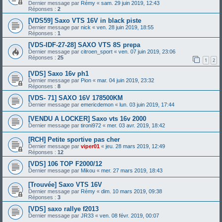
Dernier message par
Rémy
«
sam. 29 juin 2019, 12:43
Réponses :
2
[VDS59] Saxo VTS 16V in black piste
Dernier message par
nick
«
ven. 28 juin 2019, 18:55
Réponses :
1
[VDS-IDF-27-28] SAXO VTS 8S prepa
Dernier message par
citroen_sport
«
ven. 07 juin 2019, 23:06
Réponses :
25
1
2
[VDS] Saxo 16v ph1
Dernier message par
Pion
«
mar. 04 juin 2019, 23:32
Réponses :
8
[VDS- 71] SAXO 16V 178500KM
Dernier message par
emericdemon
«
lun. 03 juin 2019, 17:44
[VENDU A LOCKER] Saxo vts 16v 2000
Dernier message par
tironi972
«
mer. 03 avr. 2019, 18:42
[RCH] Petite sportive pas cher
Dernier message par
viper01
«
jeu. 28 mars 2019, 12:49
Réponses :
12
[VDS] 106 TOP F2000/12
Dernier message par
Mikou
«
mer. 27 mars 2019, 18:43
[Trouvée] Saxo VTS 16V
Dernier message par
Rémy
«
dim. 10 mars 2019, 09:38
Réponses :
3
[VDS] saxo rallye f2013
Dernier message par
JR33
«
ven. 08 févr. 2019, 00:07