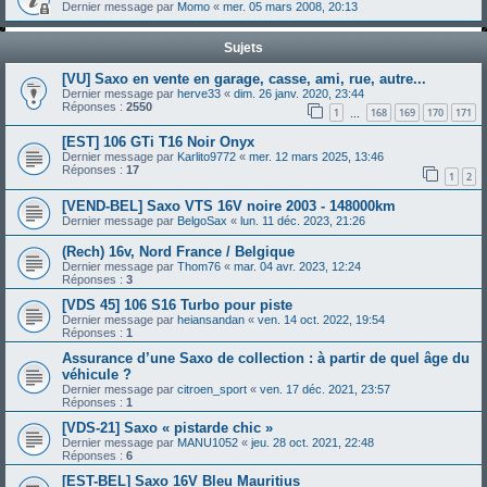
Dernier message par
Momo
«
mer. 05 mars 2008, 20:13
Sujets
[VU] Saxo en vente en garage, casse, ami, rue, autre...
Dernier message par
herve33
«
dim. 26 janv. 2020, 23:44
Réponses :
2550
1
168
169
170
171
…
[EST] 106 GTi T16 Noir Onyx
Dernier message par
Karlito9772
«
mer. 12 mars 2025, 13:46
Réponses :
17
1
2
[VEND-BEL] Saxo VTS 16V noire 2003 - 148000km
Dernier message par
BelgoSax
«
lun. 11 déc. 2023, 21:26
(Rech) 16v, Nord France / Belgique
Dernier message par
Thom76
«
mar. 04 avr. 2023, 12:24
Réponses :
3
[VDS 45] 106 S16 Turbo pour piste
Dernier message par
heiansandan
«
ven. 14 oct. 2022, 19:54
Réponses :
1
Assurance d’une Saxo de collection : à partir de quel âge du
véhicule ?
Dernier message par
citroen_sport
«
ven. 17 déc. 2021, 23:57
Réponses :
1
[VDS-21] Saxo « pistarde chic »
Dernier message par
MANU1052
«
jeu. 28 oct. 2021, 22:48
Réponses :
6
[EST-BEL] Saxo 16V Bleu Mauritius