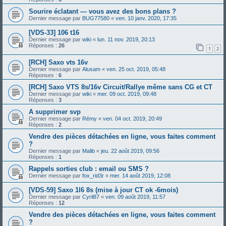
Sourire éclatant — vous avez des bons plans ?
Dernier message par
BUG77580
«
ven. 10 janv. 2020, 17:35
[VDS-33] 106 t16
Dernier message par
wiki
«
lun. 11 nov. 2019, 20:13
Réponses :
26
1
2
[RCH] Saxo vts 16v
Dernier message par
Alusam
«
ven. 25 oct. 2019, 05:48
Réponses :
6
[RCH] Saxo VTS 8s/16v Circuit/Rallye même sans CG et CT
Dernier message par
wiki
«
mer. 09 oct. 2019, 09:48
Réponses :
3
A supprimer svp
Dernier message par
Rémy
«
ven. 04 oct. 2019, 20:49
Réponses :
2
Vendre des pièces détachées en ligne, vous faites comment
?
Dernier message par
Malib
«
jeu. 22 août 2019, 09:56
Réponses :
1
Rappels sorties club : email ou SMS ?
Dernier message par
fox_rid3r
«
mer. 14 août 2019, 12:08
[VDS-59] Saxo 1l6 8s (mise à jour CT ok -6mois)
Dernier message par
Cyril87
«
ven. 09 août 2019, 11:57
Réponses :
12
Vendre des pièces détachées en ligne, vous faites comment
?