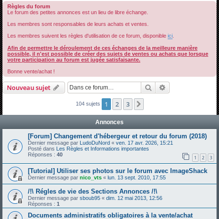
Règles du forum
h
Le forum des petites annonces est un lieu de libre échange.
e
Les membres sont responsables de leurs achats et ventes.
r
Les membres suivent les règles d'utilisation de ce forum, disponible
ici
.
c
Afin de permettre le déroulement de ces échanges de la meilleure manière
h
possible, il n'est possible de créer des sujets de ventes ou achats que lorsque
votre participation au forum est jugée satisfaisante.
e
Bonne vente/achat !
r
Rechercher
Recherche avanc
Nouveau sujet
1
2
3
Suivante
104 sujets
Annonces
[Forum] Changement d'hébergeur et retour du forum (2018)
Dernier message par
LudoDuNord
«
ven. 17 avr. 2026, 15:21
Posté dans
Les Règles et Informations importantes
Réponses :
40
1
2
3
[Tutorial] Utiliser ses photos sur le forum avec ImageShack
Dernier message par
nico_vts
«
lun. 13 sept. 2010, 17:55
/!\ Régles de vie des Sections Annonces /!\
Dernier message par
sboub95
«
dim. 12 mai 2013, 12:56
Réponses :
1
Documents administratifs obligatoires à la vente/achat