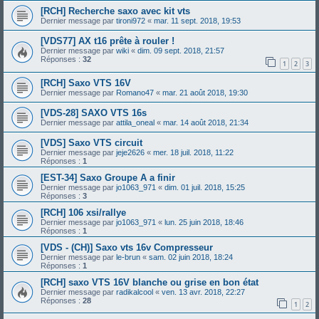
[RCH] Recherche saxo avec kit vts
Dernier message par
tironi972
«
mar. 11 sept. 2018, 19:53
[VDS77] AX t16 prête à rouler !
Dernier message par
wiki
«
dim. 09 sept. 2018, 21:57
Réponses :
32
1
2
3
[RCH] Saxo VTS 16V
Dernier message par
Romano47
«
mar. 21 août 2018, 19:30
[VDS-28] SAXO VTS 16s
Dernier message par
attila_oneal
«
mar. 14 août 2018, 21:34
[VDS] Saxo VTS circuit
Dernier message par
jeje2626
«
mer. 18 juil. 2018, 11:22
Réponses :
1
[EST-34] Saxo Groupe A a finir
Dernier message par
jo1063_971
«
dim. 01 juil. 2018, 15:25
Réponses :
3
[RCH] 106 xsi/rallye
Dernier message par
jo1063_971
«
lun. 25 juin 2018, 18:46
Réponses :
1
[VDS - (CH)] Saxo vts 16v Compresseur
Dernier message par
le-brun
«
sam. 02 juin 2018, 18:24
Réponses :
1
[RCH] saxo VTS 16V blanche ou grise en bon état
Dernier message par
radikalcool
«
ven. 13 avr. 2018, 22:27
Réponses :
28
1
2