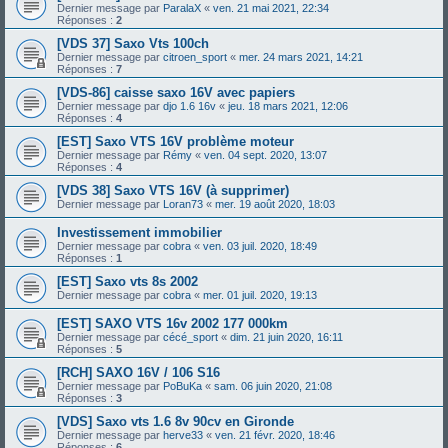
Dernier message par
ParalaX
«
ven. 21 mai 2021, 22:34
Réponses :
2
[VDS 37] Saxo Vts 100ch
Dernier message par
citroen_sport
«
mer. 24 mars 2021, 14:21
Réponses :
7
[VDS-86] caisse saxo 16V avec papiers
Dernier message par
djo 1.6 16v
«
jeu. 18 mars 2021, 12:06
Réponses :
4
[EST] Saxo VTS 16V problème moteur
Dernier message par
Rémy
«
ven. 04 sept. 2020, 13:07
Réponses :
4
[VDS 38] Saxo VTS 16V (à supprimer)
Dernier message par
Loran73
«
mer. 19 août 2020, 18:03
Investissement immobilier
Dernier message par
cobra
«
ven. 03 juil. 2020, 18:49
Réponses :
1
[EST] Saxo vts 8s 2002
Dernier message par
cobra
«
mer. 01 juil. 2020, 19:13
[EST] SAXO VTS 16v 2002 177 000km
Dernier message par
cécé_sport
«
dim. 21 juin 2020, 16:11
Réponses :
5
[RCH] SAXO 16V / 106 S16
Dernier message par
PoBuKa
«
sam. 06 juin 2020, 21:08
Réponses :
3
[VDS] Saxo vts 1.6 8v 90cv en Gironde
Dernier message par
herve33
«
ven. 21 févr. 2020, 18:46
Réponses :
6