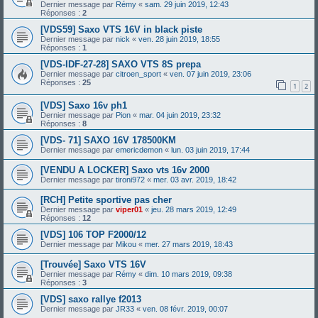
Dernier message par
Rémy
«
sam. 29 juin 2019, 12:43
Réponses :
2
[VDS59] Saxo VTS 16V in black piste
Dernier message par
nick
«
ven. 28 juin 2019, 18:55
Réponses :
1
[VDS-IDF-27-28] SAXO VTS 8S prepa
Dernier message par
citroen_sport
«
ven. 07 juin 2019, 23:06
Réponses :
25
1
2
[VDS] Saxo 16v ph1
Dernier message par
Pion
«
mar. 04 juin 2019, 23:32
Réponses :
8
[VDS- 71] SAXO 16V 178500KM
Dernier message par
emericdemon
«
lun. 03 juin 2019, 17:44
[VENDU A LOCKER] Saxo vts 16v 2000
Dernier message par
tironi972
«
mer. 03 avr. 2019, 18:42
[RCH] Petite sportive pas cher
Dernier message par
viper01
«
jeu. 28 mars 2019, 12:49
Réponses :
12
[VDS] 106 TOP F2000/12
Dernier message par
Mikou
«
mer. 27 mars 2019, 18:43
[Trouvée] Saxo VTS 16V
Dernier message par
Rémy
«
dim. 10 mars 2019, 09:38
Réponses :
3
[VDS] saxo rallye f2013
Dernier message par
JR33
«
ven. 08 févr. 2019, 00:07