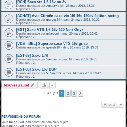
[RCH] Saxo vts 1.6 16v ou 8v
Dernier message par
Amaury
«
lun. 26 mars 2018, 13:31
Réponses :
3
[ACHAT] Avis Citroën saxo vts 1l6 16s 120cv édition racing
Dernier message par
marcus54
«
sam. 24 mars 2018, 00:32
Réponses :
10
[EST] Saxo VTS 1.6 16v 120 Noir Onyx
Dernier message par
mikegouli
«
mar. 20 mars 2018, 10:42
Réponses :
7
[VDS - BEL] Superbe saxo VTS 16v grise
Dernier message par
gpende10
«
dim. 18 mars 2018, 13:08
[EST-69] Saxo 1.4l
Dernier message par
Saebaan
«
ven. 16 mars 2018, 16:01
Réponses :
2
[EST-06] Saxo 16v BGP
Dernier message par
VTSaxo135
«
mer. 14 mars 2018, 19:47
Réponses :
1
Nouveau sujet
1
2
3
Suivante
104 sujets
Aller à
PERMISSIONS DU FORUM
Vous
ne pouvez pas
poster de nouveaux sujets
Vous
ne pouvez pas
répondre aux sujets