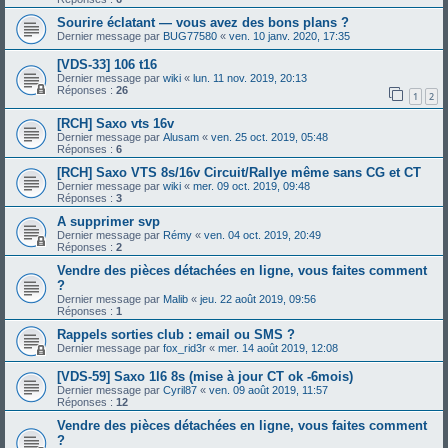
Sourire éclatant — vous avez des bons plans ?
Dernier message par
BUG77580
«
ven. 10 janv. 2020, 17:35
[VDS-33] 106 t16
Dernier message par
wiki
«
lun. 11 nov. 2019, 20:13
Réponses :
26
1
2
[RCH] Saxo vts 16v
Dernier message par
Alusam
«
ven. 25 oct. 2019, 05:48
Réponses :
6
[RCH] Saxo VTS 8s/16v Circuit/Rallye même sans CG et CT
Dernier message par
wiki
«
mer. 09 oct. 2019, 09:48
Réponses :
3
A supprimer svp
Dernier message par
Rémy
«
ven. 04 oct. 2019, 20:49
Réponses :
2
Vendre des pièces détachées en ligne, vous faites comment
?
Dernier message par
Malib
«
jeu. 22 août 2019, 09:56
Réponses :
1
Rappels sorties club : email ou SMS ?
Dernier message par
fox_rid3r
«
mer. 14 août 2019, 12:08
[VDS-59] Saxo 1l6 8s (mise à jour CT ok -6mois)
Dernier message par
Cyril87
«
ven. 09 août 2019, 11:57
Réponses :
12
Vendre des pièces détachées en ligne, vous faites comment
?