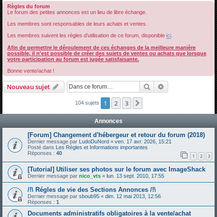
Règles du forum
h
Le forum des petites annonces est un lieu de libre échange.
e
Les membres sont responsables de leurs achats et ventes.
r
Les membres suivent les règles d'utilisation de ce forum, disponible
ici
.
c
Afin de permettre le déroulement de ces échanges de la meilleure manière
h
possible, il n'est possible de créer des sujets de ventes ou achats que lorsque
votre participation au forum est jugée satisfaisante.
e
Bonne vente/achat !
r
Rechercher
Recherche avanc
Nouveau sujet
1
2
3
Suivante
104 sujets
Annonces
[Forum] Changement d'hébergeur et retour du forum (2018)
Dernier message par
LudoDuNord
«
ven. 17 avr. 2026, 15:21
Posté dans
Les Règles et Informations importantes
Réponses :
40
1
2
3
[Tutorial] Utiliser ses photos sur le forum avec ImageShack
Dernier message par
nico_vts
«
lun. 13 sept. 2010, 17:55
/!\ Régles de vie des Sections Annonces /!\
Dernier message par
sboub95
«
dim. 12 mai 2013, 12:56
Réponses :
1
Documents administratifs obligatoires à la vente/achat