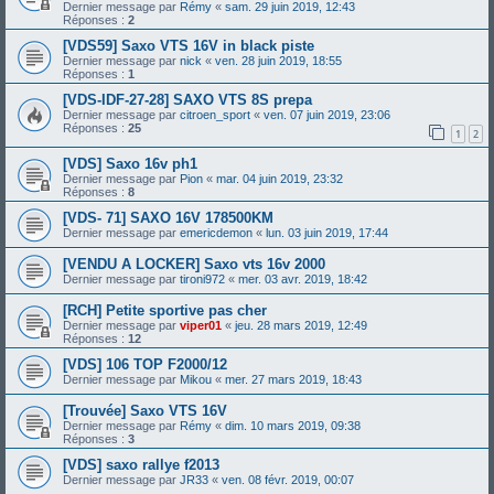
Dernier message par
Rémy
«
sam. 29 juin 2019, 12:43
Réponses :
2
[VDS59] Saxo VTS 16V in black piste
Dernier message par
nick
«
ven. 28 juin 2019, 18:55
Réponses :
1
[VDS-IDF-27-28] SAXO VTS 8S prepa
Dernier message par
citroen_sport
«
ven. 07 juin 2019, 23:06
Réponses :
25
1
2
[VDS] Saxo 16v ph1
Dernier message par
Pion
«
mar. 04 juin 2019, 23:32
Réponses :
8
[VDS- 71] SAXO 16V 178500KM
Dernier message par
emericdemon
«
lun. 03 juin 2019, 17:44
[VENDU A LOCKER] Saxo vts 16v 2000
Dernier message par
tironi972
«
mer. 03 avr. 2019, 18:42
[RCH] Petite sportive pas cher
Dernier message par
viper01
«
jeu. 28 mars 2019, 12:49
Réponses :
12
[VDS] 106 TOP F2000/12
Dernier message par
Mikou
«
mer. 27 mars 2019, 18:43
[Trouvée] Saxo VTS 16V
Dernier message par
Rémy
«
dim. 10 mars 2019, 09:38
Réponses :
3
[VDS] saxo rallye f2013
Dernier message par
JR33
«
ven. 08 févr. 2019, 00:07