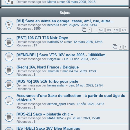
Dernier message par
Momo
«
mer. 05 mars 2008, 20:13
Sujets
[VU] Saxo en vente en garage, casse, ami, rue, autre...
Dernier message par
herve33
«
dim. 26 janv. 2020, 23:44
Réponses :
2550
1
168
169
170
171
…
[EST] 106 GTi T16 Noir Onyx
Dernier message par
Karlito9772
«
mer. 12 mars 2025, 13:46
Réponses :
17
1
2
[VEND-BEL] Saxo VTS 16V noire 2003 - 148000km
Dernier message par
BelgoSax
«
lun. 11 déc. 2023, 21:26
(Rech) 16v, Nord France / Belgique
Dernier message par
Thom76
«
mar. 04 avr. 2023, 12:24
Réponses :
3
[VDS 45] 106 S16 Turbo pour piste
Dernier message par
heiansandan
«
ven. 14 oct. 2022, 19:54
Réponses :
1
Assurance d’une Saxo de collection : à partir de quel âge du
véhicule ?
Dernier message par
citroen_sport
«
ven. 17 déc. 2021, 23:57
Réponses :
1
[VDS-21] Saxo « pistarde chic »
Dernier message par
MANU1052
«
jeu. 28 oct. 2021, 22:48
Réponses :
6
[EST-BEL] Saxo 16V Bleu Mauritius