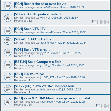
[RCH] Recherche saxo avec kit vts
Dernier message par
tironi972
«
mar. 11 sept. 2018, 19:53
[VDS77] AX t16 prête à rouler !
Dernier message par
wiki
«
dim. 09 sept. 2018, 21:57
Réponses :
32
1
2
3
[RCH] Saxo VTS 16V
Dernier message par
Romano47
«
mar. 21 août 2018, 19:30
[VDS-28] SAXO VTS 16s
Dernier message par
attila_oneal
«
mar. 14 août 2018, 21:34
[VDS] Saxo VTS circuit
Dernier message par
jeje2626
«
mer. 18 juil. 2018, 11:22
Réponses :
1
[EST-34] Saxo Groupe A a finir
Dernier message par
jo1063_971
«
dim. 01 juil. 2018, 15:25
Réponses :
3
[RCH] 106 xsi/rallye
Dernier message par
jo1063_971
«
lun. 25 juin 2018, 18:46
Réponses :
1
[VDS - (CH)] Saxo vts 16v Compresseur
Dernier message par
le-brun
«
sam. 02 juin 2018, 18:24
Réponses :
1
[RCH] saxo VTS 16V blanche ou grise en bon état
Dernier message par
radikalcool
«
ven. 13 avr. 2018, 22:27
Réponses :
28
1
2