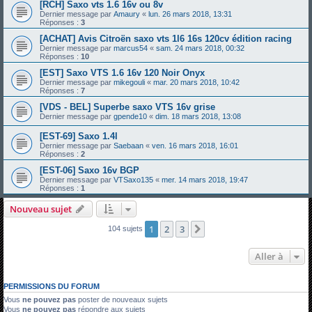
[RCH] Saxo vts 1.6 16v ou 8v
Dernier message par
Amaury
«
lun. 26 mars 2018, 13:31
Réponses :
3
[ACHAT] Avis Citroën saxo vts 1l6 16s 120cv édition racing
Dernier message par
marcus54
«
sam. 24 mars 2018, 00:32
Réponses :
10
[EST] Saxo VTS 1.6 16v 120 Noir Onyx
Dernier message par
mikegouli
«
mar. 20 mars 2018, 10:42
Réponses :
7
[VDS - BEL] Superbe saxo VTS 16v grise
Dernier message par
gpende10
«
dim. 18 mars 2018, 13:08
[EST-69] Saxo 1.4l
Dernier message par
Saebaan
«
ven. 16 mars 2018, 16:01
Réponses :
2
[EST-06] Saxo 16v BGP
Dernier message par
VTSaxo135
«
mer. 14 mars 2018, 19:47
Réponses :
1
Nouveau sujet
1
2
3
Suivante
104 sujets
Aller à
PERMISSIONS DU FORUM
Vous
ne pouvez pas
poster de nouveaux sujets
Vous
ne pouvez pas
répondre aux sujets