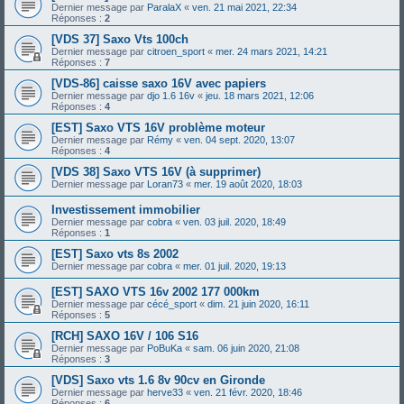
Dernier message par
ParalaX
«
ven. 21 mai 2021, 22:34
Réponses :
2
[VDS 37] Saxo Vts 100ch
Dernier message par
citroen_sport
«
mer. 24 mars 2021, 14:21
Réponses :
7
[VDS-86] caisse saxo 16V avec papiers
Dernier message par
djo 1.6 16v
«
jeu. 18 mars 2021, 12:06
Réponses :
4
[EST] Saxo VTS 16V problème moteur
Dernier message par
Rémy
«
ven. 04 sept. 2020, 13:07
Réponses :
4
[VDS 38] Saxo VTS 16V (à supprimer)
Dernier message par
Loran73
«
mer. 19 août 2020, 18:03
Investissement immobilier
Dernier message par
cobra
«
ven. 03 juil. 2020, 18:49
Réponses :
1
[EST] Saxo vts 8s 2002
Dernier message par
cobra
«
mer. 01 juil. 2020, 19:13
[EST] SAXO VTS 16v 2002 177 000km
Dernier message par
cécé_sport
«
dim. 21 juin 2020, 16:11
Réponses :
5
[RCH] SAXO 16V / 106 S16
Dernier message par
PoBuKa
«
sam. 06 juin 2020, 21:08
Réponses :
3
[VDS] Saxo vts 1.6 8v 90cv en Gironde
Dernier message par
herve33
«
ven. 21 févr. 2020, 18:46
Réponses :
6