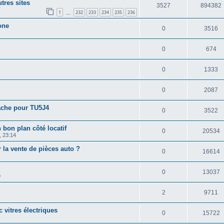
tres sites
3527
894382
7
1
232
233
234
235
236
…
one
0
3516
0
674
0
1333
0
2087
cache pour TU5J4
0
3522
 bon plan côté locatif
0
20534
, 23:14
 la vente de pièces auto ?
0
16614
0
13037
9
2
9711
 vitres électriques
0
15722