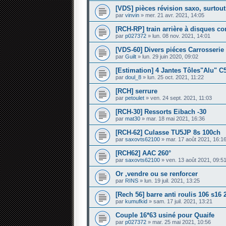
[VDS] pièces révision saxo, surtout
par
vinvin
» mer. 21 avr. 2021, 14:05
[RCH-RP] train arrière à disques c
par
p027372
» lun. 08 nov. 2021, 14:01
[VDS-60] Divers piéces Carrosserie
par
Guilt
» lun. 29 juin 2020, 09:02
[Estimation] 4 Jantes Tôles"Alu" C
par
doul_8
» lun. 25 oct. 2021, 11:22
[RCH] serrure
par
petoulet
» ven. 24 sept. 2021, 11:03
[RCH-30] Ressorts Eibach -30
par
mat30
» mar. 18 mai 2021, 16:36
[RCH-62] Culasse TU5JP 8s 100ch
par
saxovts62100
» mar. 17 août 2021, 16:1
[RCH62] AAC 260°
par
saxovts62100
» ven. 13 août 2021, 09:5
Or ,vendre ou se renforcer
par
RINS
» lun. 19 juil. 2021, 13:25
[Rech 56] barre anti roulis 106 s1
par
kumufkid
» sam. 17 juil. 2021, 13:21
Couple 16*63 usiné pour Quaife
par
p027372
» mar. 25 mai 2021, 10:56