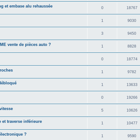
ong et embase alu rehaussée
0
18767
1
9030
3
9450
PME vente de pièces auto ?
1
8828
0
18774
broches
1
9782
débloqué
1
13633
0
19266
vitesse
5
10626
et traverse inférieure
1
10477
 électronique ?
1
9590