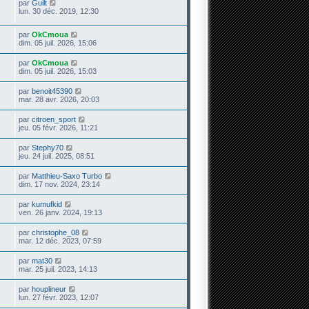
par
Guilt
lun. 30 déc. 2019, 12:30
par
OkCmoua
dim. 05 juil. 2026, 15:06
par
OkCmoua
dim. 05 juil. 2026, 15:03
par
benoit45390
mar. 28 avr. 2026, 20:03
par
citroen_sport
jeu. 05 févr. 2026, 11:21
par
Stephy70
jeu. 24 juil. 2025, 08:51
par
Matthieu-Saxo Turbo
dim. 17 nov. 2024, 23:14
par
kumufkid
ven. 26 janv. 2024, 19:13
par
christophe_08
mar. 12 déc. 2023, 07:59
par
mat30
mar. 25 juil. 2023, 14:13
par
houplineur
lun. 27 févr. 2023, 12:07