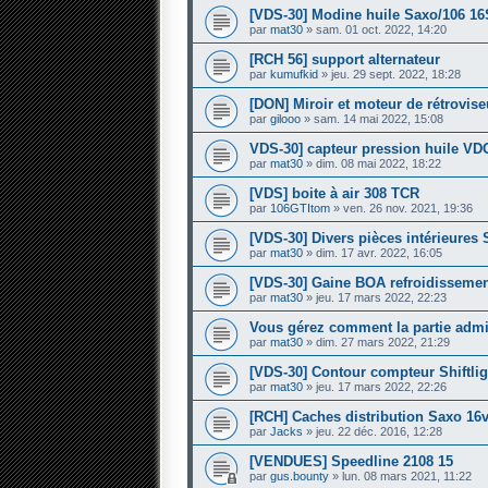
[VDS-30] Modine huile Saxo/106 16
par
mat30
» sam. 01 oct. 2022, 14:20
[RCH 56] support alternateur
par
kumufkid
» jeu. 29 sept. 2022, 18:28
[DON] Miroir et moteur de rétrovis
par
gilooo
» sam. 14 mai 2022, 15:08
VDS-30] capteur pression huile VD
par
mat30
» dim. 08 mai 2022, 18:22
[VDS] boite à air 308 TCR
par
106GTItom
» ven. 26 nov. 2021, 19:36
[VDS-30] Divers pièces intérieures
par
mat30
» dim. 17 avr. 2022, 16:05
[VDS-30] Gaine BOA refroidisseme
par
mat30
» jeu. 17 mars 2022, 22:23
Vous gérez comment la partie admini
par
mat30
» dim. 27 mars 2022, 21:29
[VDS-30] Contour compteur Shiftlig
par
mat30
» jeu. 17 mars 2022, 22:26
[RCH] Caches distribution Saxo 16
par
Jacks
» jeu. 22 déc. 2016, 12:28
[VENDUES] Speedline 2108 15
par
gus.bounty
» lun. 08 mars 2021, 11:22