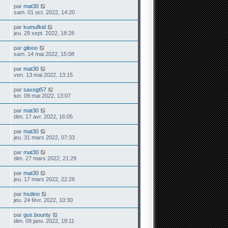
par
mat30
sam. 01 oct. 2022, 14:20
par
kumufkid
jeu. 29 sept. 2022, 18:28
par
gilooo
sam. 14 mai 2022, 15:08
par
mat30
ven. 13 mai 2022, 13:15
par
saxogt57
lun. 09 mai 2022, 13:07
par
mat30
dim. 17 avr. 2022, 16:05
par
mat30
jeu. 31 mars 2022, 07:33
par
mat30
dim. 27 mars 2022, 21:29
par
mat30
jeu. 17 mars 2022, 22:26
par
hsdino
jeu. 24 févr. 2022, 10:30
par
gus.bounty
dim. 09 janv. 2022, 18:11