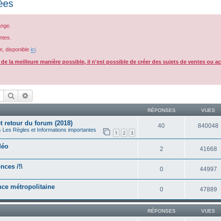
ées
ange.
ntes.
m, disponible
ici
.
e la meilleure manière possible, il n'est possible de créer des sujets de ventes ou a
Rechercher
Recherche avancée
RÉPONSES
VUES
 retour du forum (2018)
40
840048
s
Les Règles et Informations importantes
1
2
3
déo
2
41668
nces /!\
0
44997
ance métropolitaine
0
47889
RÉPONSES
VUES