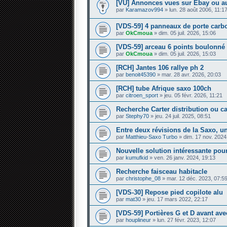
[VU] Annonces vues sur Ebay ou au
par
Karamazov994
» lun. 28 août 2006, 11:1
[VDS-59] 4 panneaux de porte carb
par
OkCmoua
» dim. 05 juil. 2026, 15:06
[VDS-59] arceau 6 points boulonné
par
OkCmoua
» dim. 05 juil. 2026, 15:03
[RCH] Jantes 106 rallye ph 2
par
benoit45390
» mar. 28 avr. 2026, 20:03
[RCH] tube Afrique saxo 100ch
par
citroen_sport
» jeu. 05 févr. 2026, 11:21
Recherche Carter distribution ou 
par
Stephy70
» jeu. 24 juil. 2025, 08:51
Entre deux révisions de la Saxo, un
par
Matthieu-Saxo Turbo
» dim. 17 nov. 2024
Nouvelle solution intéressante pour
par
kumufkid
» ven. 26 janv. 2024, 19:13
Recherche faisceau habitacle
par
christophe_08
» mar. 12 déc. 2023, 07:5
[VDS-30] Repose pied copilote alu
par
mat30
» jeu. 17 mars 2022, 22:17
[VDS-59] Portières G et D avant avec
par
houplineur
» lun. 27 févr. 2023, 12:07