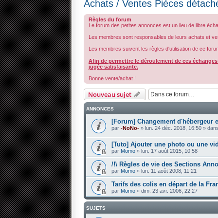
Achats / Ventes Pièces détach
Règles du forum
Le forum des petites annonces est un lieu de libre éch
Les membres sont responsables de leurs achats et ve
Les membres suivent les règles d'utilisation de ce foru
Afin de permettre le déroulement de ces échanges d
jugée satisfaisante.
Bonne vente/achat !
Nouveau sujet
ANNONCES
[Forum] Changement d'hébergeur et
par
-NoNo-
» lun. 24 déc. 2018, 16:50 » dan
[Tuto] Ajouter une photo ou une vi
par
Momo
» lun. 17 août 2015, 10:58
/!\ Règles de vie des Sections Anno
par
Momo
» lun. 11 août 2008, 11:21
Tarifs des colis en départ de la Fr
par
Momo
» dim. 23 avr. 2006, 22:27
SUJETS