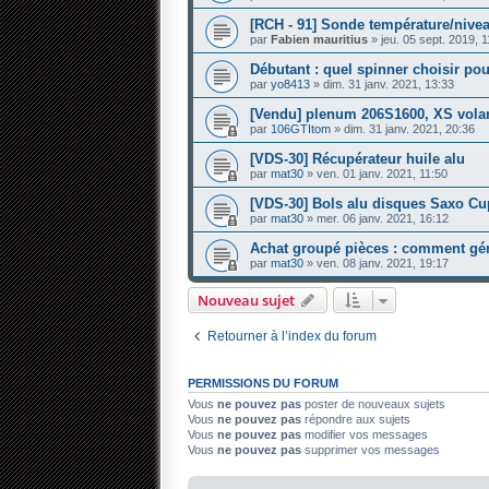
[RCH - 91] Sonde température/nivea
par
Fabien mauritius
» jeu. 05 sept. 2019, 1
Débutant : quel spinner choisir p
par
yo8413
» dim. 31 janv. 2021, 13:33
[Vendu] plenum 206S1600, XS vola
par
106GTItom
» dim. 31 janv. 2021, 20:36
[VDS-30] Récupérateur huile alu
par
mat30
» ven. 01 janv. 2021, 11:50
[VDS-30] Bols alu disques Saxo Cu
par
mat30
» mer. 06 janv. 2021, 16:12
Achat groupé pièces : comment gére
par
mat30
» ven. 08 janv. 2021, 19:17
Nouveau sujet
Retourner à l’index du forum
PERMISSIONS DU FORUM
Vous
ne pouvez pas
poster de nouveaux sujets
Vous
ne pouvez pas
répondre aux sujets
Vous
ne pouvez pas
modifier vos messages
Vous
ne pouvez pas
supprimer vos messages