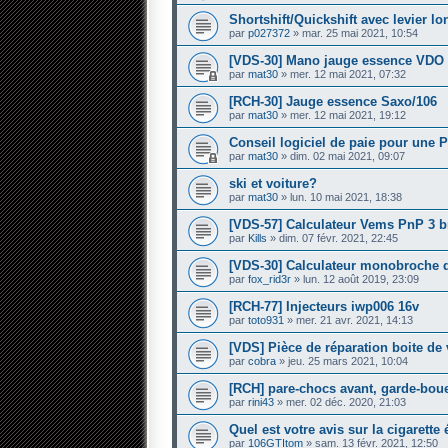
Shortshift/Quickshift avec levier l
par
p027372
» mar. 25 mai 2021, 10:54
[VDS-30] Mano jauge essence VDO
par
mat30
» mer. 12 mai 2021, 07:32
[RCH-30] Jauge essence Saxo/106
par
mat30
» mer. 12 mai 2021, 19:12
Conseil logiciel de paie pour une 
par
mat30
» dim. 02 mai 2021, 09:07
ski et voiture?
par
mat30
» lun. 10 mai 2021, 18:38
[VDS-57] Calculateur Vems PnP 3 
par
Kills
» dim. 07 févr. 2021, 22:45
[VDS-30] Calculateur monobroche 
par
fox_rid3r
» lun. 12 août 2019, 23:09
[RCH-77] Injecteurs iwp006 16v
par
toto931
» mer. 21 avr. 2021, 14:13
[VDS] Pièce de réparation boite de 
par
cobra
» jeu. 25 mars 2021, 10:04
[RCH] pare-chocs avant, garde-boue 
par
rini43
» mer. 02 déc. 2020, 21:03
Quel est votre avis sur la cigarette
par
106GTItom
» sam. 13 févr. 2021, 12:50