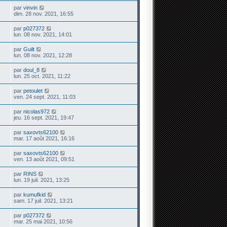
par
vinvin
dim. 28 nov. 2021, 16:55
par
p027372
lun. 08 nov. 2021, 14:01
par
Guilt
lun. 08 nov. 2021, 12:28
par
doul_8
lun. 25 oct. 2021, 11:22
par
petoulet
ven. 24 sept. 2021, 11:03
par
nicolas972
jeu. 16 sept. 2021, 19:47
par
saxovts62100
mar. 17 août 2021, 16:16
par
saxovts62100
ven. 13 août 2021, 09:51
par
RINS
lun. 19 juil. 2021, 13:25
par
kumufkid
sam. 17 juil. 2021, 13:21
par
p027372
mar. 25 mai 2021, 10:56