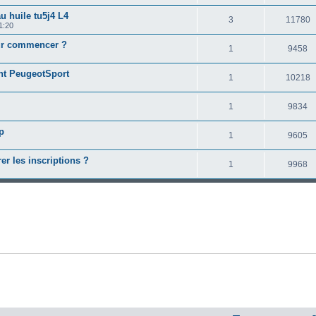
u huile tu5j4 L4
3
11780
1:20
our commencer ?
1
9458
nt PeugeotSport
1
10218
1
9834
p
1
9605
r les inscriptions ?
1
9968