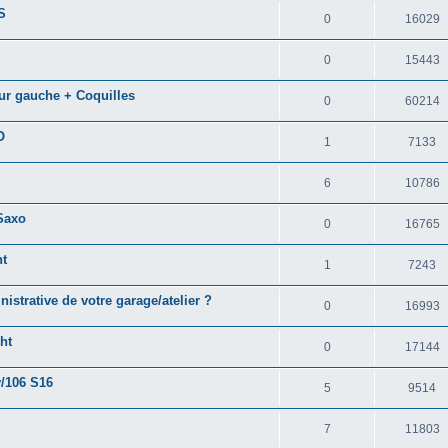
S
0
16029
0
15443
eur gauche + Coquilles
0
60214
O
1
7133
6
10786
 Saxo
0
16765
nt
1
7243
strative de votre garage/atelier ?
0
16993
ht
0
17144
v/106 S16
5
9514
7
11803