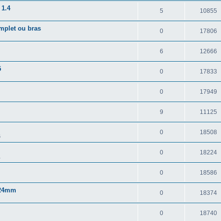
 1.4
5
10855
omplet ou bras
0
17806
6
12666
5
0
17833
0
17949
9
11125
0
18508
6
0
18224
1
0
18586
6 24mm
0
18374
0
18740