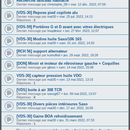
Recherche faisceau habitacle
Dernier message par
christophe_08
«
mar. 12 déc. 2023, 07:59
[VDS-30] Repose pied copilote alu
Dernier message par
mat30
«
mar. 25 juil. 2023, 14:13
Réponses :
2
[VDS-59] Portières G et D avant avec vitres électriques
Dernier message par
houplineur
«
lun. 27 févr. 2023, 12:07
[VDS-30] Modine huile Saxo/106 16S
Dernier message par
mat30
«
sam. 01 oct. 2022, 14:20
[RCH 56] support alternateur
Dernier message par
kumufkid
«
jeu. 29 sept. 2022, 18:28
[DON] Miroir et moteur de rétroviseur gauche + Coquilles
Dernier message par
gilooo
«
sam. 14 mai 2022, 15:08
VDS-30] capteur pression huile VDO
Dernier message par
mat30
«
ven. 13 mai 2022, 13:15
Réponses :
1
[VDS] boite à air 308 TCR
Dernier message par
saxogt57
«
lun. 09 mai 2022, 13:07
Réponses :
6
[VDS-30] Divers pièces intérieures Saxo
Dernier message par
mat30
«
dim. 17 avr. 2022, 16:05
[VDS-30] Gaine BOA refroidissement
Dernier message par
mat30
«
jeu. 31 mars 2022, 07:33
Réponses :
1