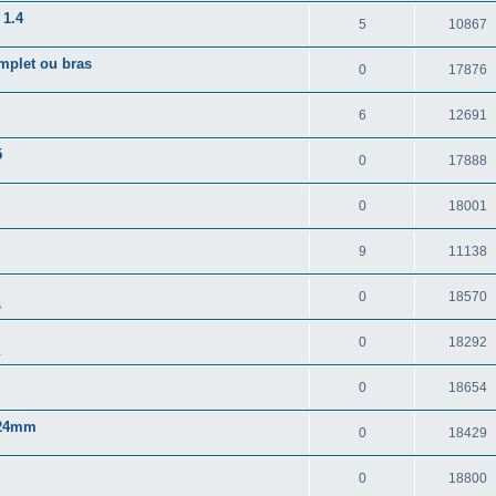
 1.4
5
10867
omplet ou bras
0
17876
6
12691
5
0
17888
0
18001
9
11138
0
18570
6
0
18292
1
0
18654
6 24mm
0
18429
0
18800