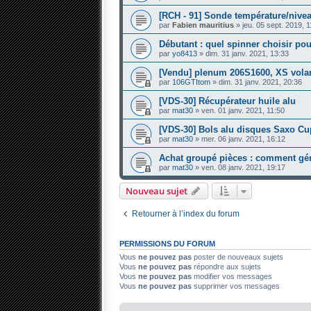
[RCH - 91] Sonde température/nivea
par
Fabien mauritius
» jeu. 05 sept. 2019, 1
Débutant : quel spinner choisir p
par
yo8413
» dim. 31 janv. 2021, 13:33
[Vendu] plenum 206S1600, XS vola
par
106GTItom
» dim. 31 janv. 2021, 20:36
[VDS-30] Récupérateur huile alu
par
mat30
» ven. 01 janv. 2021, 11:50
[VDS-30] Bols alu disques Saxo Cu
par
mat30
» mer. 06 janv. 2021, 16:12
Achat groupé pièces : comment gére
par
mat30
» ven. 08 janv. 2021, 19:17
Nouveau sujet
Retourner à l’index du forum
PERMISSIONS DU FORUM
Vous
ne pouvez pas
poster de nouveaux sujets
Vous
ne pouvez pas
répondre aux sujets
Vous
ne pouvez pas
modifier vos messages
Vous
ne pouvez pas
supprimer vos messages