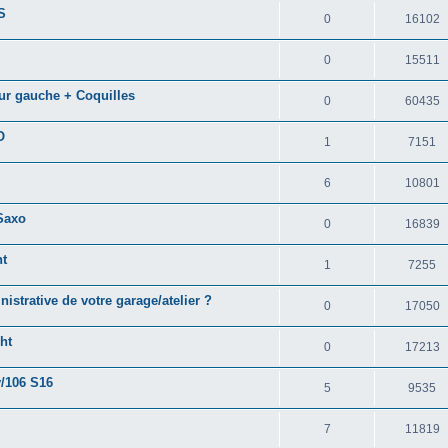
S
0
16102
0
15511
eur gauche + Coquilles
0
60435
O
1
7151
6
10801
 Saxo
0
16839
nt
1
7255
strative de votre garage/atelier ?
0
17050
ht
0
17213
v/106 S16
5
9535
7
11819