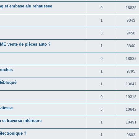
ong et embase alu rehaussée
0
18825
1
9043
3
9458
PME vente de pièces auto ?
1
8840
0
18832
broches
1
9795
débloqué
1
13647
0
19315
vitesse
5
10642
et traverse inférieure
1
10491
 électronique ?
1
9603