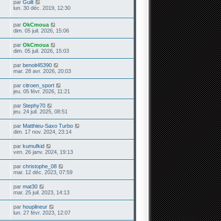
par
Guilt
lun. 30 déc. 2019, 12:30
par
OkCmoua
dim. 05 juil. 2026, 15:06
par
OkCmoua
dim. 05 juil. 2026, 15:03
par
benoit45390
mar. 28 avr. 2026, 20:03
par
citroen_sport
jeu. 05 févr. 2026, 11:21
par
Stephy70
jeu. 24 juil. 2025, 08:51
par
Matthieu-Saxo Turbo
dim. 17 nov. 2024, 23:14
par
kumufkid
ven. 26 janv. 2024, 19:13
par
christophe_08
mar. 12 déc. 2023, 07:59
par
mat30
mar. 25 juil. 2023, 14:13
par
houplineur
lun. 27 févr. 2023, 12:07