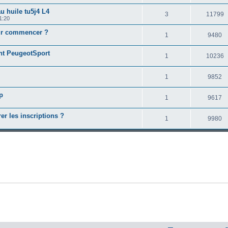
u huile tu5j4 L4
3
11799
1:20
our commencer ?
1
9480
nt PeugeotSport
1
10236
1
9852
p
1
9617
r les inscriptions ?
1
9980