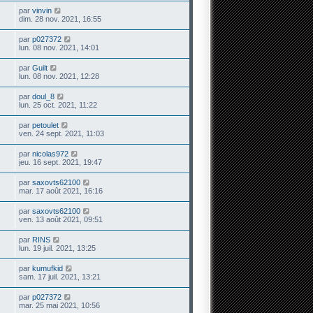
par
vinvin
dim. 28 nov. 2021, 16:55
par
p027372
lun. 08 nov. 2021, 14:01
par
Guilt
lun. 08 nov. 2021, 12:28
par
doul_8
lun. 25 oct. 2021, 11:22
par
petoulet
ven. 24 sept. 2021, 11:03
par
nicolas972
jeu. 16 sept. 2021, 19:47
par
saxovts62100
mar. 17 août 2021, 16:16
par
saxovts62100
ven. 13 août 2021, 09:51
par
RINS
lun. 19 juil. 2021, 13:25
par
kumufkid
sam. 17 juil. 2021, 13:21
par
p027372
mar. 25 mai 2021, 10:56