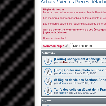
Achats / Ventes Pièces détach
Règles du forum
Le forum des petites annonces est un lieu de libre éch
Les membres sont responsables de leurs achats et ve
Les membres suivent les règles d'utilisation de ce foru
Afin de permettre le déroulement de ces échanges d
jugée satisfaisante.
Bonne vente/achat !
Nouveau sujet
ANNONCES
[Forum] Changement d'hébergeur et
par
-NoNo-
» lun. 24 déc. 2018, 16:50 » dan
[Tuto] Ajouter une photo ou une vi
par
Momo
» lun. 17 août 2015, 10:58
/!\ Règles de vie des Sections Anno
par
Momo
» lun. 11 août 2008, 11:21
Tarifs des colis en départ de la Fr
par
Momo
» dim. 23 avr. 2006, 22:27
SUJETS