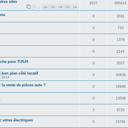
tres sites
3527
895011
7
1
232
233
234
235
236
…
one
0
3591
0
720
0
1379
0
2142
cache pour TU5J4
0
3557
 bon plan côté locatif
0
20630
, 23:14
 la vente de pièces auto ?
0
16680
0
13098
9
2
9733
 vitres électriques
0
15781