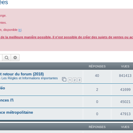
ées
ange.
ntes.
m, disponible
ici
.
e la meilleure manière possible, il n'est possible de créer des sujets de ventes ou a
Rechercher
Recherche avancée
RÉPONSES
VUES
 retour du forum (2018)
40
841413
s
Les Règles et Informations importantes
1
2
3
déo
2
41699
nces /!\
0
45021
ance métropolitaine
0
47913
RÉPONSES
VUES