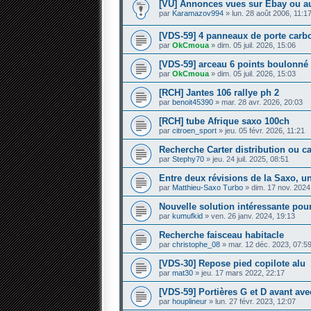
[VU] Annonces vues sur Ebay ou au
par
Karamazov994
» lun. 28 août 2006, 11:1
[VDS-59] 4 panneaux de porte carb
par
OkCmoua
» dim. 05 juil. 2026, 15:06
[VDS-59] arceau 6 points boulonné
par
OkCmoua
» dim. 05 juil. 2026, 15:03
[RCH] Jantes 106 rallye ph 2
par
benoit45390
» mar. 28 avr. 2026, 20:03
[RCH] tube Afrique saxo 100ch
par
citroen_sport
» jeu. 05 févr. 2026, 11:21
Recherche Carter distribution ou 
par
Stephy70
» jeu. 24 juil. 2025, 08:51
Entre deux révisions de la Saxo, un
par
Matthieu-Saxo Turbo
» dim. 17 nov. 2024
Nouvelle solution intéressante pour
par
kumufkid
» ven. 26 janv. 2024, 19:13
Recherche faisceau habitacle
par
christophe_08
» mar. 12 déc. 2023, 07:5
[VDS-30] Repose pied copilote alu
par
mat30
» jeu. 17 mars 2022, 22:17
[VDS-59] Portières G et D avant avec
par
houplineur
» lun. 27 févr. 2023, 12:07