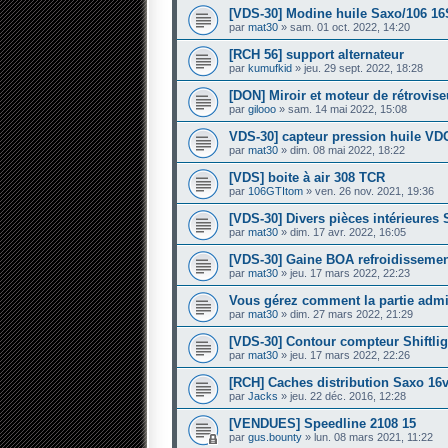
[VDS-30] Modine huile Saxo/106 16
par
mat30
» sam. 01 oct. 2022, 14:20
[RCH 56] support alternateur
par
kumufkid
» jeu. 29 sept. 2022, 18:28
[DON] Miroir et moteur de rétrovis
par
gilooo
» sam. 14 mai 2022, 15:08
VDS-30] capteur pression huile VD
par
mat30
» dim. 08 mai 2022, 18:22
[VDS] boite à air 308 TCR
par
106GTItom
» ven. 26 nov. 2021, 19:36
[VDS-30] Divers pièces intérieures
par
mat30
» dim. 17 avr. 2022, 16:05
[VDS-30] Gaine BOA refroidisseme
par
mat30
» jeu. 17 mars 2022, 22:23
Vous gérez comment la partie admini
par
mat30
» dim. 27 mars 2022, 21:29
[VDS-30] Contour compteur Shiftlig
par
mat30
» jeu. 17 mars 2022, 22:26
[RCH] Caches distribution Saxo 16
par
Jacks
» jeu. 22 déc. 2016, 12:28
[VENDUES] Speedline 2108 15
par
gus.bounty
» lun. 08 mars 2021, 11:22