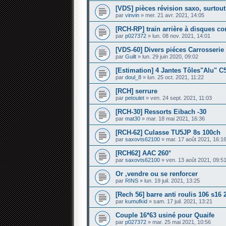
[VDS] pièces révision saxo, surtout
par
vinvin
» mer. 21 avr. 2021, 14:05
[RCH-RP] train arrière à disques c
par
p027372
» lun. 08 nov. 2021, 14:01
[VDS-60] Divers piéces Carrosserie
par
Guilt
» lun. 29 juin 2020, 09:02
[Estimation] 4 Jantes Tôles"Alu" C
par
doul_8
» lun. 25 oct. 2021, 11:22
[RCH] serrure
par
petoulet
» ven. 24 sept. 2021, 11:03
[RCH-30] Ressorts Eibach -30
par
mat30
» mar. 18 mai 2021, 16:36
[RCH-62] Culasse TU5JP 8s 100ch
par
saxovts62100
» mar. 17 août 2021, 16:1
[RCH62] AAC 260°
par
saxovts62100
» ven. 13 août 2021, 09:5
Or ,vendre ou se renforcer
par
RINS
» lun. 19 juil. 2021, 13:25
[Rech 56] barre anti roulis 106 s1
par
kumufkid
» sam. 17 juil. 2021, 13:21
Couple 16*63 usiné pour Quaife
par
p027372
» mar. 25 mai 2021, 10:56