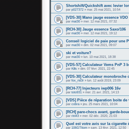
Shortshift/Quickshift avec levier l
par
p027372
» mar. 25 mai 2021, 10:54
[VDS-30] Mano jauge essence VDO
par
mat30
» mer. 12 mai 2021, 07:32
[RCH-30] Jauge essence Saxo/106
par
mat30
» mer. 12 mai 2021, 19:12
Conseil logiciel de paie pour une 
par
mat30
» dim. 02 mai 2021, 09:07
ski et voiture?
par
mat30
» lun. 10 mai 2021, 18:38
[VDS-57] Calculateur Vems PnP 3 
par
Kills
» dim. 07 févr. 2021, 22:45
[VDS-30] Calculateur monobroche 
par
fox_rid3r
» lun. 12 août 2019, 23:09
[RCH-77] Injecteurs iwp006 16v
par
toto931
» mer. 21 avr. 2021, 14:13
[VDS] Pièce de réparation boite de 
par
cobra
» jeu. 25 mars 2021, 10:04
[RCH] pare-chocs avant, garde-boue 
par
rini43
» mer. 02 déc. 2020, 21:03
Quel est votre avis sur la cigarette
par
106GTItom
» sam. 13 févr. 2021, 12:50