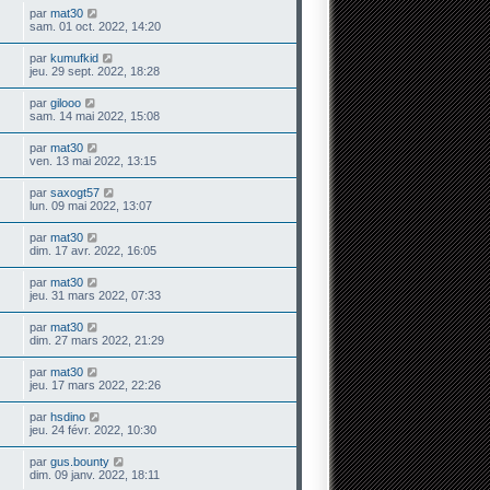
par
mat30
sam. 01 oct. 2022, 14:20
par
kumufkid
jeu. 29 sept. 2022, 18:28
par
gilooo
sam. 14 mai 2022, 15:08
par
mat30
ven. 13 mai 2022, 13:15
par
saxogt57
lun. 09 mai 2022, 13:07
par
mat30
dim. 17 avr. 2022, 16:05
par
mat30
jeu. 31 mars 2022, 07:33
par
mat30
dim. 27 mars 2022, 21:29
par
mat30
jeu. 17 mars 2022, 22:26
par
hsdino
jeu. 24 févr. 2022, 10:30
par
gus.bounty
dim. 09 janv. 2022, 18:11