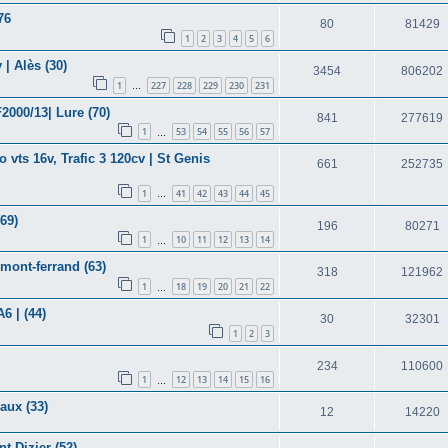
76
80
81429
1
2
3
4
5
6
| Alès (30)
3454
806202
1
227
228
229
230
231
…
2000/13| Lure (70)
841
277619
1
53
54
55
56
57
…
 vts 16v, Trafic 3 120cv | St Genis
661
252735
1
41
42
43
44
45
…
69)
196
80271
1
10
11
12
13
14
…
mont-ferrand (63)
318
121962
1
18
19
20
21
22
…
6 | (44)
30
32301
1
2
3
234
110600
1
12
13
14
15
16
…
aux (33)
12
14220
t-Dizier (52)