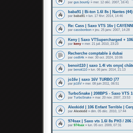
par
gus.bounty
» mer. 12 déc. 2007, 16:41
baba91 | Bi-ton 1.6l 8s | Nantes (44)
par
baba91
» lun. 17 févr. 2014, 14:46
Re: Cass | Saxo VTS 16v | CAYENN
par
cassbonbon
» jeu. 25 janv. 2007, 14:28
Keny | Saxo VTSupercharged + 106 
par
keny
» mer. 21 juil. 2010, 23:23
Recherche comptable à dubai
par
ced64k
» mer. 30 oct. 2024, 10:06
benoit110 | saxo 1.4l vts onyx| chât
par
benoit110
» lun. 06 janv. 2014, 21:13
jo16v | saxo 16V TURBO |77
par
jo16V
» mer. 08 juin 2011, 06:51
TurboSnake | 208BPS - Saxo VTS 1
par
TurboSnake
» mar. 20 nov. 2007, 23:53
Alexkidd | 106 Enfant Terrible | Cer
par
Alexkidd
» dim. 05 déc. 2010, 17:44
974sax | Saxo vts 1.6l 8s PH3 / 206 
par
974sax
» lun. 05 oct. 2009, 07:31