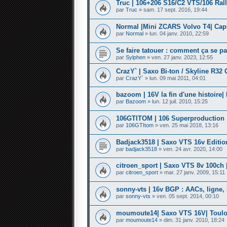
Truc | 106+206 S16/C2 VTS/106 Rall
par
Truc
» sam. 17 sept. 2016, 19:44
Normal |Mini ZCARS Volvo T4| Capb
par
Normal
» lun. 04 janv. 2010, 22:59
Se faire tatouer : comment ça se p
par
Sylphen
» ven. 27 janv. 2023, 12:55
CrazY` | Saxo Bi-ton / Skyline R32 G
par
CrazY`
» lun. 09 mai 2011, 04:01
bazoom | 16V la fin d'une histoire|
par
Bazoom
» lun. 12 juil. 2010, 15:25
106GTITOM | 106 Superproduction |
par
106GTItom
» ven. 25 mai 2018, 13:16
Badjack3518 | Saxo VTS 16v Edition
par
badjack3518
» ven. 24 avr. 2020, 14:00
citroen_sport | Saxo VTS 8v 100ch 
par
citroen_sport
» mar. 27 janv. 2009, 15:11
sonny-vts | 16v BGP : AACs, ligne, 
par
sonny-vts
» ven. 05 sept. 2014, 00:10
moumoute14| Saxo VTS 16V| Toulo
par
moumoute14
» dim. 31 janv. 2010, 18:24