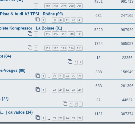
4351
991713
1
287
288
289
290
291
…
/Piste & Audi A3 TFSI | Rhône (69)
631
247165
1
39
40
41
42
43
…
piste Kompressor | La Boisse (01)
5220
967929
1
345
346
347
348
349
…
1724
565057
1
111
112
113
114
115
…
t (84)
18
23356
1
2
es-Vosges (88)
388
158949
1
22
23
24
25
26
…
683
261396
1
42
43
44
45
46
…
 (77)
37
44637
1
2
3
... | calvados (14)
1131
367374
1
72
73
74
75
76
…