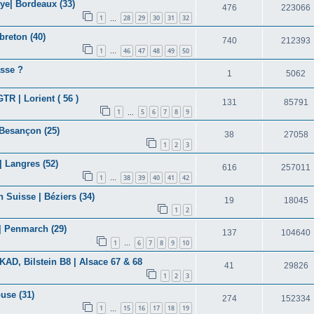
ye| Bordeaux (33)
476
223066
1
28
29
30
31
32
…
reton (40)
740
212393
1
46
47
48
49
50
…
asse ?
1
5062
TR | Lorient ( 56 )
131
85791
1
5
6
7
8
9
…
 Besançon (25)
38
27058
1
2
3
 Langres (52)
616
257011
1
38
39
40
41
42
…
 Suisse | Béziers (34)
19
18045
1
2
| Penmarch (29)
137
104640
1
6
7
8
9
10
…
KAD, Bilstein B8 | Alsace 67 & 68
41
29826
1
2
3
use (31)
274
152334
1
15
16
17
18
19
…