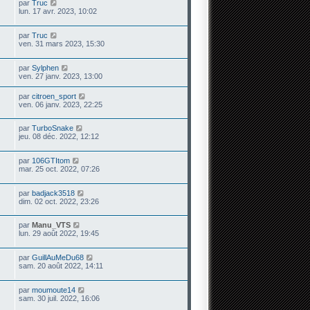
par
Truc
lun. 17 avr. 2023, 10:02
par
Truc
ven. 31 mars 2023, 15:30
par
Sylphen
ven. 27 janv. 2023, 13:00
par
citroen_sport
ven. 06 janv. 2023, 22:25
par
TurboSnake
jeu. 08 déc. 2022, 12:12
par
106GTItom
mar. 25 oct. 2022, 07:26
par
badjack3518
dim. 02 oct. 2022, 23:26
par
Manu_VTS
lun. 29 août 2022, 19:45
par
GuillAuMeDu68
sam. 20 août 2022, 14:11
par
moumoute14
sam. 30 juil. 2022, 16:06