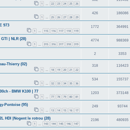
1
22
23
24
25
26
…
426
186086
1
25
26
27
28
29
…
E 973
1772
364991
1
115
116
117
118
119
…
GTI | NLR (28)
4774
988369
1
315
316
317
318
319
…
2
3353
eau-Thierry (02)
318
116423
1
18
19
20
21
22
…
534
155737
1
32
33
34
35
36
…
00ch - BMW K100 | 77
1203
373148
1
77
78
79
80
81
…
gy-Pontoise (95)
249
93744
1
13
14
15
16
17
…
2L HDI |Nogent le rotrou (28)
2196
480935
1
143
144
145
146
147
…