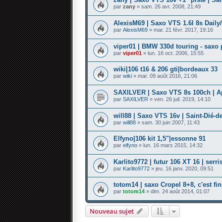
par
zany
» sam. 26 avr. 2008, 21:49
AlexisM69 | Saxo VTS 1.6l 8s Daily
par
AlexisM69
» mar. 21 févr. 2017, 19:16
viper01 | BMW 330d touring - saxo 
par
viper01
» lun. 16 oct. 2006, 15:55
wiki|106 t16 & 206 gti|bordeaux 33
par
wiki
» mar. 09 août 2016, 21:06
SAXILVER | Saxo VTS 8s 100ch | Ap
par
SAXILVER
» ven. 26 juil. 2019, 14:10
will88 | Saxo VTS 16v | Saint-Dié-d
par
will88
» sam. 30 juin 2007, 11:43
Elfyno|106 kit 1,5"|essonne 91
par
elfyno
» lun. 16 mars 2015, 14:32
Karlito9772 | futur 106 XT 16 | serris
par
Karlito9772
» jeu. 16 janv. 2020, 09:51
totom14 | saxo Cropel 8+8, c'est fini
par
totom14
» dim. 24 août 2014, 01:07
Nouveau sujet