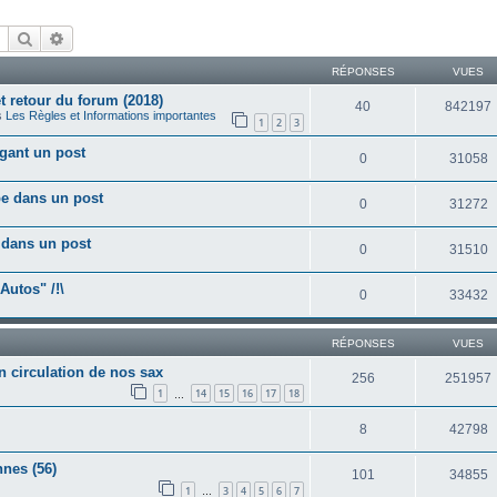
Rechercher
Recherche avancée
RÉPONSES
VUES
 retour du forum (2018)
40
842197
s
Les Règles et Informations importantes
1
2
3
igant un post
0
31058
be dans un post
0
31272
o dans un post
0
31510
Autos" /!\
0
33432
RÉPONSES
VUES
circulation de nos sax
256
251957
1
14
15
16
17
18
…
8
42798
nnes (56)
101
34855
1
3
4
5
6
7
…