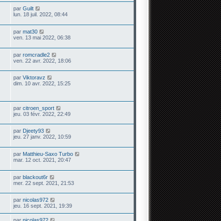
par
Guilt
lun. 18 juil. 2022, 08:44
par
mat30
ven. 13 mai 2022, 06:38
par
romcradle2
ven. 22 avr. 2022, 18:06
par
Viktoravz
dim. 10 avr. 2022, 15:25
par
citroen_sport
jeu. 03 févr. 2022, 22:49
par
Djeety93
jeu. 27 janv. 2022, 10:59
par
Matthieu-Saxo Turbo
mar. 12 oct. 2021, 20:47
par
blackout6r
mer. 22 sept. 2021, 21:53
par
nicolas972
jeu. 16 sept. 2021, 19:39
par
nicolas972