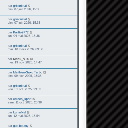
par
griscristal
dim. 07 juin 2026, 15:35
par
griscristal
dim. 07 juin 2026, 15:33
par
Karlito9772
lun. 04 mai 2026, 15:36
par
griscristal
mar. 10 mars 2026, 09:38
par
Manu_VTS
mer. 19 nov. 2025, 14:47
par
Matthieu-Saxo Turbo
dim. 09 nov. 2025, 23:33
par
griscristal
ven. 31 oct. 2025, 23:33
par
citroen_sport
sam. 11 oct. 2025, 20:38
par
kumufkid
lun. 12 mai 2025, 15:54
par
gus.bounty