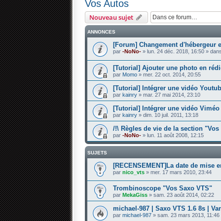
Vos Autos
Nouveau sujet
ANNONCES
[Forum] Changement d'hébergeur et
par
-NoNo-
» lun. 24 déc. 2018, 16:50 » dan
[Tutorial] Ajouter une photo en réd
par
Momo
» mer. 22 oct. 2014, 20:55
[Tutorial] Intégrer une vidéo Youtu
par
kainry
» mar. 27 mai 2014, 23:10
[Tutorial] Intégrer une vidéo Vimé
par
kainry
» dim. 10 juil. 2011, 13:18
/!\ Règles de vie de la section "Vos 
par
-NoNo-
» lun. 11 août 2008, 12:15
SUJETS
[RECENSEMENT]La date de mise en 
par
nico_vts
» mer. 17 mars 2010, 23:44
Trombinoscope "Vos Saxo VTS"
par
MekaGiss
» sam. 23 août 2014, 02:22
michael-987 | Saxo VTS 1.6 8s | Va
par
michael-987
» sam. 23 mars 2013, 11:46