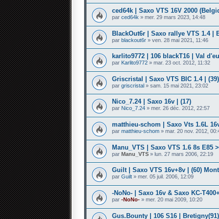
ced64k | Saxo VTS 16V 2000 (Belgi
par
ced64k
» mer. 29 mars 2023, 14:48
BlackOut6r | Saxo rallye VTS 1.4 | 
par
blackout6r
» ven. 28 mai 2021, 11:46
karlito9772 | 106 blackT16 | Val d'e
par
Karlito9772
» mar. 23 oct. 2012, 11:32
Griscristal | Saxo VTS BIC 1.4 | (39)
par
griscristal
» sam. 15 mai 2021, 23:02
Nico_7.24 | Saxo 16v | (17)
par
Nico_7.24
» mer. 26 déc. 2012, 22:57
matthieu-schom | Saxo Vts 1.6L 16
par
matthieu-schom
» mar. 20 nov. 2012, 00:
Manu_VTS | Saxo VTS 1.6 8s E85 > 
par
Manu_VTS
» lun. 27 mars 2006, 22:19
Guilt | Saxo VTS 16v+8v | (60) Mont
par
Guilt
» mer. 05 juil. 2006, 12:09
-NoNo- | Saxo 16v & Saxo KC-T400+ 
par
-NoNo-
» mer. 20 mai 2009, 10:20
Gus.Bounty | 106 S16 | Bretigny(91)