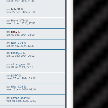
lun. 03 févr. 2025, 11:44
par
baba91
ven. 27 déc. 2024, 21:32
par
Manu_VTS
mer. 11 déc. 2024, 17:55
par
keny
lun. 09 déc. 2024, 13:00
par
Nico_7.24
lun. 04 nov. 2024, 13:30
par
benoit110
lun. 12 août 2024, 20:02
par
citroen_sport
lun. 01 juil. 2024, 22:17
par
jo16V
sam. 27 avr. 2024, 19:16
par
Nico_7.24
mar. 16 janv. 2024, 09:49
par
citroen_sport
ven. 01 sept. 2023, 23:50