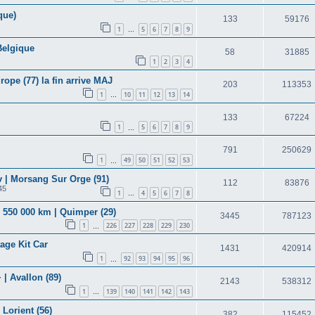
que)
133
59176
1
5
6
7
8
9
…
Belgique
58
31885
1
2
3
4
urope (77) la fin arrive MAJ
203
113353
1
10
11
12
13
14
…
133
67224
1
5
6
7
8
9
…
791
250629
1
49
50
51
52
53
…
v | Morsang Sur Orge (91)
112
83876
45
1
4
5
6
7
8
…
550 000 km | Quimper (29)
3445
787123
1
226
227
228
229
230
…
age Kit Car
1431
420914
1
92
93
94
95
96
…
| Avallon (89)
2143
538312
1
139
140
141
142
143
…
 Lorient (56)
382
115452