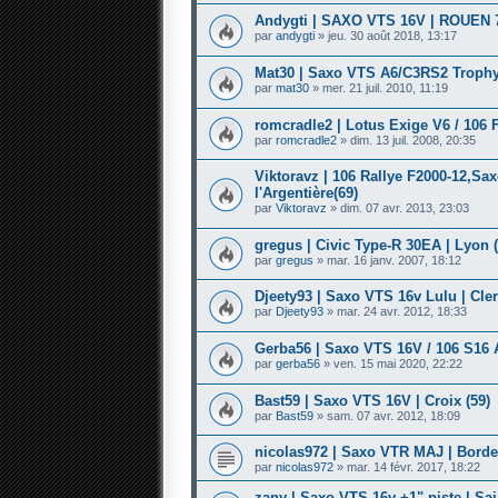
Andygti | SAXO VTS 16V | ROUEN 
par
andygti
» jeu. 30 août 2018, 13:17
Mat30 | Saxo VTS A6/C3RS2 Trophy 
par
mat30
» mer. 21 juil. 2010, 11:19
romcradle2 | Lotus Exige V6 / 106 F
par
romcradle2
» dim. 13 juil. 2008, 20:35
Viktoravz | 106 Rallye F2000-12,Saxo
l'Argentière(69)
par
Viktoravz
» dim. 07 avr. 2013, 23:03
gregus | Civic Type-R 30EA | Lyon (
par
gregus
» mar. 16 janv. 2007, 18:12
Djeety93 | Saxo VTS 16v Lulu | Cler
par
Djeety93
» mar. 24 avr. 2012, 18:33
Gerba56 | Saxo VTS 16V / 106 S16 A
par
gerba56
» ven. 15 mai 2020, 22:22
Bast59 | Saxo VTS 16V | Croix (59)
par
Bast59
» sam. 07 avr. 2012, 18:09
nicolas972 | Saxo VTR MAJ | Borde
par
nicolas972
» mar. 14 févr. 2017, 18:22
zany | Saxo VTS 16v +1" piste | Sain