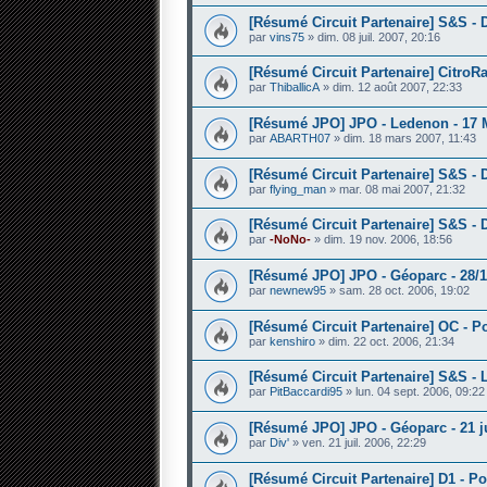
[Résumé Circuit Partenaire] S&S - D
par
vins75
» dim. 08 juil. 2007, 20:16
[Résumé Circuit Partenaire] CitroRa
par
ThiballicA
» dim. 12 août 2007, 22:33
[Résumé JPO] JPO - Ledenon - 17 
par
ABARTH07
» dim. 18 mars 2007, 11:43
[Résumé Circuit Partenaire] S&S - 
par
flying_man
» mar. 08 mai 2007, 21:32
[Résumé Circuit Partenaire] S&S - 
par
-NoNo-
» dim. 19 nov. 2006, 18:56
[Résumé JPO] JPO - Géoparc - 28/1
par
newnew95
» sam. 28 oct. 2006, 19:02
[Résumé Circuit Partenaire] OC - Po
par
kenshiro
» dim. 22 oct. 2006, 21:34
[Résumé Circuit Partenaire] S&S - L
par
PitBaccardi95
» lun. 04 sept. 2006, 09:22
[Résumé JPO] JPO - Géoparc - 21 ju
par
Div'
» ven. 21 juil. 2006, 22:29
[Résumé Circuit Partenaire] D1 - Po