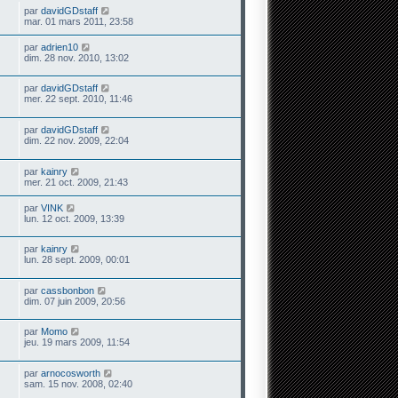
par
davidGDstaff
mar. 01 mars 2011, 23:58
par
adrien10
dim. 28 nov. 2010, 13:02
par
davidGDstaff
mer. 22 sept. 2010, 11:46
par
davidGDstaff
dim. 22 nov. 2009, 22:04
par
kainry
mer. 21 oct. 2009, 21:43
par
VINK
lun. 12 oct. 2009, 13:39
par
kainry
lun. 28 sept. 2009, 00:01
par
cassbonbon
dim. 07 juin 2009, 20:56
par
Momo
jeu. 19 mars 2009, 11:54
par
arnocosworth
sam. 15 nov. 2008, 02:40