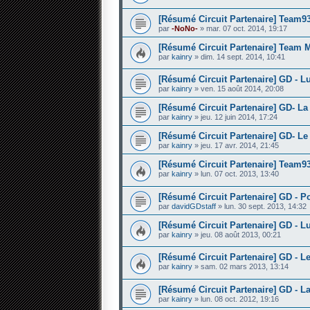
[Résumé Circuit Partenaire] Team93
par
-NoNo-
» mar. 07 oct. 2014, 19:17
[Résumé Circuit Partenaire] Team Mi
par
kainry
» dim. 14 sept. 2014, 10:41
[Résumé Circuit Partenaire] GD - L
par
kainry
» ven. 15 août 2014, 20:08
[Résumé Circuit Partenaire] GD- La
par
kainry
» jeu. 12 juin 2014, 17:24
[Résumé Circuit Partenaire] GD- Le
par
kainry
» jeu. 17 avr. 2014, 21:45
[Résumé Circuit Partenaire] Team93 
par
kainry
» lun. 07 oct. 2013, 13:40
[Résumé Circuit Partenaire] GD - Po
par
davidGDstaff
» lun. 30 sept. 2013, 14:32
[Résumé Circuit Partenaire] GD - L
par
kainry
» jeu. 08 août 2013, 00:21
[Résumé Circuit Partenaire] GD - L
par
kainry
» sam. 02 mars 2013, 13:14
[Résumé Circuit Partenaire] GD - L
par
kainry
» lun. 08 oct. 2012, 19:16