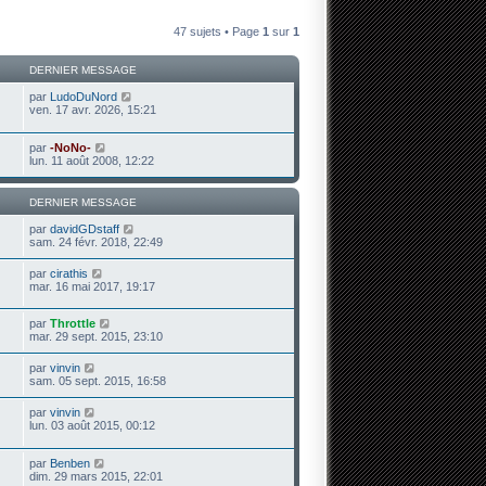
47 sujets • Page
1
sur
1
DERNIER MESSAGE
par
LudoDuNord
ven. 17 avr. 2026, 15:21
par
-NoNo-
lun. 11 août 2008, 12:22
DERNIER MESSAGE
par
davidGDstaff
sam. 24 févr. 2018, 22:49
par
cirathis
mar. 16 mai 2017, 19:17
par
Throttle
mar. 29 sept. 2015, 23:10
par
vinvin
sam. 05 sept. 2015, 16:58
par
vinvin
lun. 03 août 2015, 00:12
par
Benben
dim. 29 mars 2015, 22:01