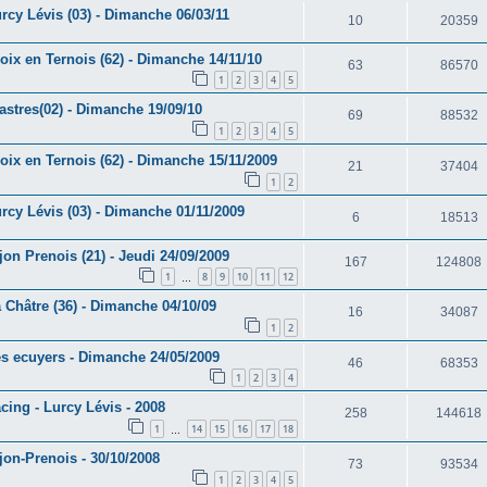
rcy Lévis (03) - Dimanche 06/03/11
10
20359
oix en Ternois (62) - Dimanche 14/11/10
63
86570
1
2
3
4
5
astres(02) - Dimanche 19/09/10
69
88532
1
2
3
4
5
oix en Ternois (62) - Dimanche 15/11/2009
21
37404
1
2
rcy Lévis (03) - Dimanche 01/11/2009
6
18513
jon Prenois (21) - Jeudi 24/09/2009
167
124808
1
8
9
10
11
12
…
 Châtre (36) - Dimanche 04/10/09
16
34087
1
2
es ecuyers - Dimanche 24/05/2009
46
68353
1
2
3
4
cing - Lurcy Lévis - 2008
258
144618
1
14
15
16
17
18
…
jon-Prenois - 30/10/2008
73
93534
1
2
3
4
5