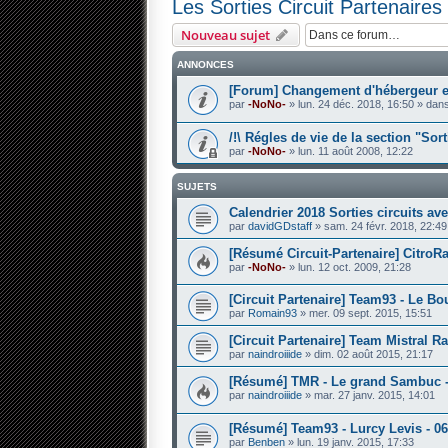
Les Sorties Circuit Partenaires
Nouveau sujet
ANNONCES
[Forum] Changement d'hébergeur et
par
-NoNo-
» lun. 24 déc. 2018, 16:50 » dan
/!\ Régles de vie de la section "Sorti
par
-NoNo-
» lun. 11 août 2008, 12:22
SUJETS
Calendrier 2018 Sorties circuits av
par
davidGDstaff
» sam. 24 févr. 2018, 22:49
[Résumé Circuit-Partenaire] CitroRa
par
-NoNo-
» lun. 12 oct. 2009, 21:28
[Circuit Partenaire] Team93 - Le B
par
Romain93
» mer. 09 sept. 2015, 15:51
[Circuit Partenaire] Team Mistral R
par
naindroiiide
» dim. 02 août 2015, 21:17
[Résumé] TMR - Le grand Sambuc -
par
naindroiiide
» mar. 27 janv. 2015, 14:01
[Résumé] Team93 - Lurcy Levis - 06
par
Benben
» lun. 19 janv. 2015, 17:33