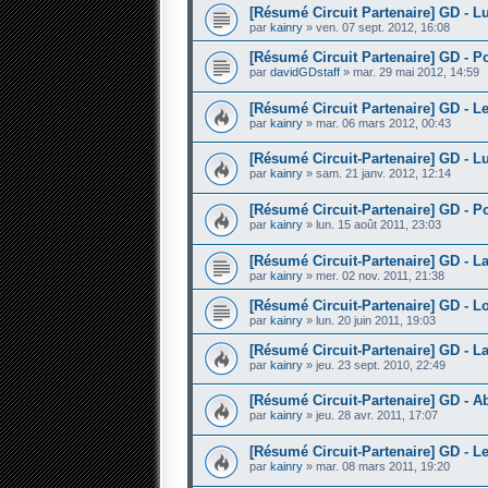
[Résumé Circuit Partenaire] GD - L
par
kainry
» ven. 07 sept. 2012, 16:08
[Résumé Circuit Partenaire] GD - Po
par
davidGDstaff
» mar. 29 mai 2012, 14:59
[Résumé Circuit Partenaire] GD - L
par
kainry
» mar. 06 mars 2012, 00:43
[Résumé Circuit-Partenaire] GD - L
par
kainry
» sam. 21 janv. 2012, 12:14
[Résumé Circuit-Partenaire] GD - P
par
kainry
» lun. 15 août 2011, 23:03
[Résumé Circuit-Partenaire] GD - L
par
kainry
» mer. 02 nov. 2011, 21:38
[Résumé Circuit-Partenaire] GD - Lo
par
kainry
» lun. 20 juin 2011, 19:03
[Résumé Circuit-Partenaire] GD - La
par
kainry
» jeu. 23 sept. 2010, 22:49
[Résumé Circuit-Partenaire] GD - A
par
kainry
» jeu. 28 avr. 2011, 17:07
[Résumé Circuit-Partenaire] GD - Le
par
kainry
» mar. 08 mars 2011, 19:20