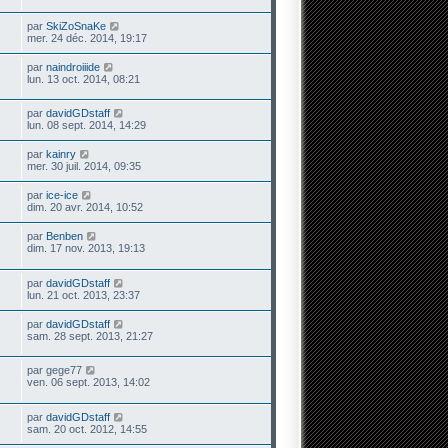
par
SkiZoSnaKe
mer. 24 déc. 2014, 19:17
par
naindroiiide
lun. 13 oct. 2014, 08:21
par
davidGDstaff
lun. 08 sept. 2014, 14:29
par
kainry
mer. 30 juil. 2014, 09:35
par
ice-ice
dim. 20 avr. 2014, 10:52
par
Benben
dim. 17 nov. 2013, 19:13
par
davidGDstaff
lun. 21 oct. 2013, 23:37
par
davidGDstaff
sam. 28 sept. 2013, 21:27
par
gege77
ven. 06 sept. 2013, 14:02
par
davidGDstaff
sam. 20 oct. 2012, 14:55