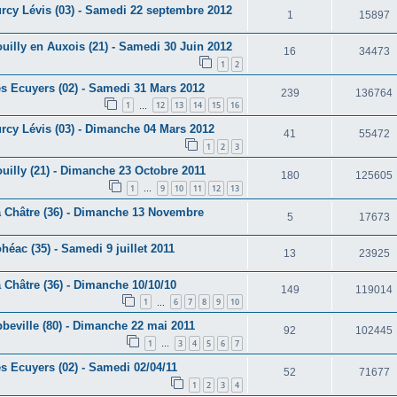
urcy Lévis (03) - Samedi 22 septembre 2012
1
15897
uilly en Auxois (21) - Samedi 30 Juin 2012
16
34473
1
2
es Ecuyers (02) - Samedi 31 Mars 2012
239
136764
1
12
13
14
15
16
…
urcy Lévis (03) - Dimanche 04 Mars 2012
41
55472
1
2
3
ouilly (21) - Dimanche 23 Octobre 2011
180
125605
1
9
10
11
12
13
…
a Châtre (36) - Dimanche 13 Novembre
5
17673
héac (35) - Samedi 9 juillet 2011
13
23925
 Châtre (36) - Dimanche 10/10/10
149
119014
1
6
7
8
9
10
…
bbeville (80) - Dimanche 22 mai 2011
92
102445
1
3
4
5
6
7
…
s Ecuyers (02) - Samedi 02/04/11
52
71677
1
2
3
4