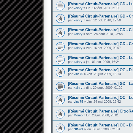
[Résumé Circuit-Partenaire] GD - Lu
par
kainry
» lun. 14 févr. 2011, 21:59
[Résumé Circuit-Partenaire] GD - Cr
par
kainry
» mar. 12 oct. 2010, 12:50
[Résumé Circuit-Partenaire] GD - Cl
par
kainry
» sam. 28 août 2010, 23:58
[Résumé Circuit-Partenaire] GD - Cr
par
kainry
» ven. 16 oct. 2009, 00:07
[Résumé Circuit-Partenaire] OC - Lu
par
kainry
» jeu. 01 oct. 2009, 16:24
[Résumé Circuit Partenaire] OC - Di
par
vins75
» ven. 26 juin 2009, 13:14
[Résumé Circuit-Partenaire] GD - La
par
kainry
» dim. 20 sept. 2009, 01:20
[Résumé Circuit Partenaire] OC - L
par
vins75
» dim. 24 mai 2009, 22:42
[Résumé Circuit Partenaire] CitroRa
par
Momo
» lun. 28 juil. 2008, 23:01
[Résumé Circuit Partenaire] OC - Di
par
N!NuX
» jeu. 30 oct. 2008, 21:31