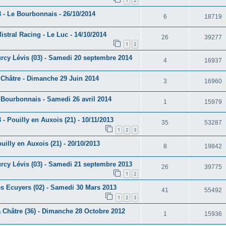
1
2
 - Le Bourbonnais - 26/10/2014
6
18719
stral Racing - Le Luc - 14/10/2014
26
39277
1
2
urcy Lévis (03) - Samedi 20 septembre 2014
4
16937
 Châtre - Dimanche 29 Juin 2014
3
16960
 Bourbonnais - Samedi 26 avril 2014
1
15979
- Pouilly en Auxois (21) - 10/11/2013
35
53287
1
2
3
uilly en Auxois (21) - 20/10/2013
8
19842
urcy Lévis (03) - Samedi 21 septembre 2013
26
39775
1
2
es Ecuyers (02) - Samedi 30 Mars 2013
41
55492
1
2
3
a Châtre (36) - Dimanche 28 Octobre 2012
1
15936