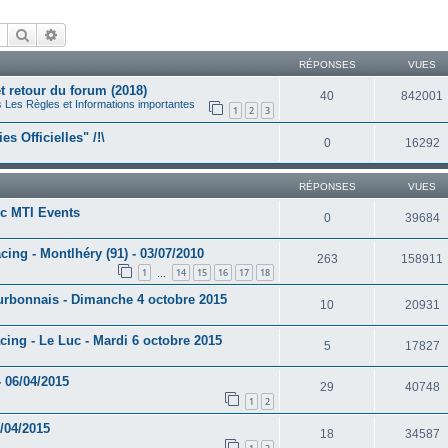
Rechercher
Recherche avancée
RÉPONSES
VUES
 retour du forum (2018)
40
842001
s
Les Règles et Informations importantes
1
2
3
es Officielles" /!\
0
16292
RÉPONSES
VUES
ec MTI Events
0
39684
cing - Montlhéry (91) - 03/07/2010
263
158911
1
14
15
16
17
18
…
ourbonnais - Dimanche 4 octobre 2015
10
20931
acing - Le Luc - Mardi 6 octobre 2015
5
17827
 06/04/2015
29
40748
1
2
/04/2015
18
34587