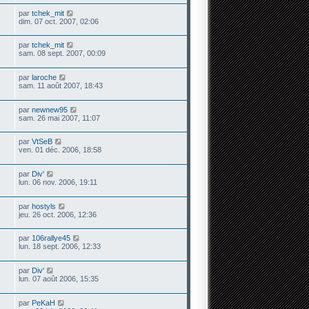
par
tchek_mit
dim. 07 oct. 2007, 02:06
par
tchek_mit
sam. 08 sept. 2007, 00:09
par
laroche
sam. 11 août 2007, 18:43
par
newnew95
sam. 26 mai 2007, 11:07
par
VtSeB
ven. 01 déc. 2006, 18:58
par
Div'
lun. 06 nov. 2006, 19:11
par
hostyls
jeu. 26 oct. 2006, 12:36
par
106rallye45
lun. 18 sept. 2006, 12:33
par
Div'
lun. 07 août 2006, 15:35
par
PeKaH