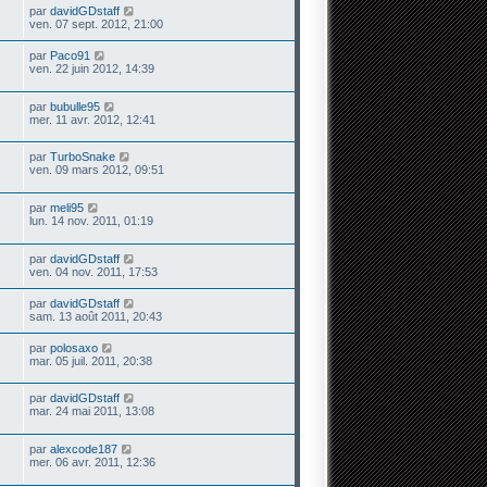
par
davidGDstaff
ven. 07 sept. 2012, 21:00
par
Paco91
ven. 22 juin 2012, 14:39
par
bubulle95
mer. 11 avr. 2012, 12:41
par
TurboSnake
ven. 09 mars 2012, 09:51
par
meli95
lun. 14 nov. 2011, 01:19
par
davidGDstaff
ven. 04 nov. 2011, 17:53
par
davidGDstaff
sam. 13 août 2011, 20:43
par
polosaxo
mar. 05 juil. 2011, 20:38
par
davidGDstaff
mar. 24 mai 2011, 13:08
par
alexcode187
mer. 06 avr. 2011, 12:36