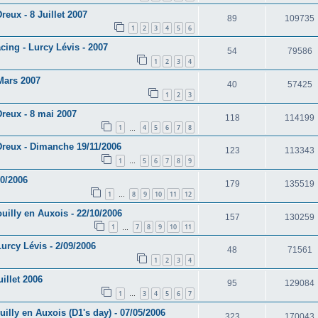
reux - 8 Juillet 2007
89
109735
1
2
3
4
5
6
cing - Lurcy Lévis - 2007
54
79586
1
2
3
4
Mars 2007
40
57425
1
2
3
Dreux - 8 mai 2007
118
114199
1
4
5
6
7
8
…
Dreux - Dimanche 19/11/2006
123
113343
1
5
6
7
8
9
…
0/2006
179
135519
1
8
9
10
11
12
…
uilly en Auxois - 22/10/2006
157
130259
1
7
8
9
10
11
…
urcy Lévis - 2/09/2006
48
71561
1
2
3
4
illet 2006
95
129084
1
3
4
5
6
7
…
uilly en Auxois (D1's day) - 07/05/2006
323
170043