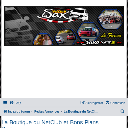
FAQ
S’enregistrer
Connexion
R
Index du forum
Petites Annonces
La Boutique du NetClub et Bons Plans Partenaires
e
La Boutique du NetClub et Bons Plans
c