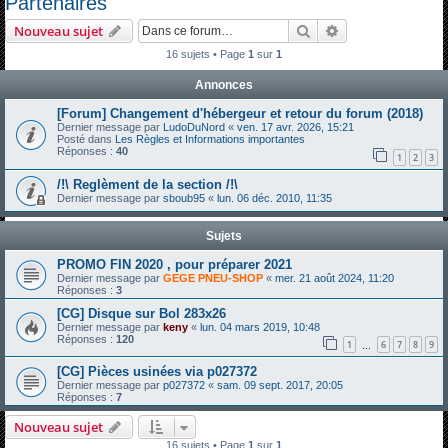
Partenaires
h
Rechercher
Recherche avanc
Nouveau sujet
e
16 sujets • Page
1
sur
1
r
Annonces
c
h
[Forum] Changement d'hébergeur et retour du forum (2018)
Dernier message par
LudoDuNord
«
ven. 17 avr. 2026, 15:21
e
Posté dans
Les Règles et Informations importantes
Réponses :
40
1
2
3
r
/!\ Reglèment de la section /!\
Dernier message par
sboub95
«
lun. 06 déc. 2010, 11:35
Sujets
PROMO FIN 2020 , pour préparer 2021
Dernier message par
GEGE PNEU-SHOP
«
mer. 21 août 2024, 11:20
Réponses :
3
[CG] Disque sur Bol 283x26
Dernier message par
keny
«
lun. 04 mars 2019, 10:48
Réponses :
120
1
6
7
8
9
…
[CG] Pièces usinées via p027372
Dernier message par
p027372
«
sam. 09 sept. 2017, 20:05
Réponses :
7
Nouveau sujet
16 sujets • Page
1
sur
1