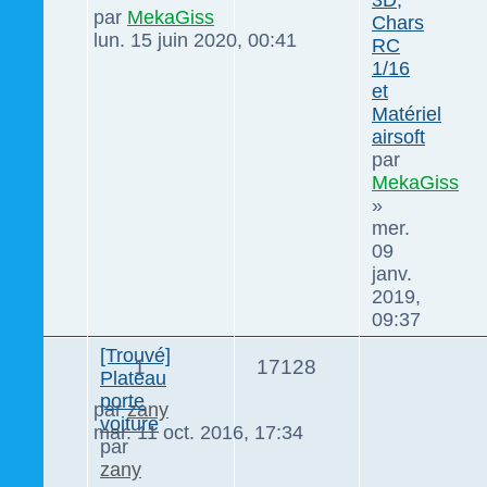
par
MekaGiss
Chars
lun. 15 juin 2020, 00:41
RC
1/16
et
Matériel
airsoft
par
MekaGiss
»
mer.
09
janv.
2019,
09:37
[Trouvé]
1
17128
Plateau
porte
par
zany
voiture
mar. 11 oct. 2016, 17:34
par
zany