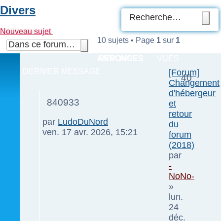
Divers
R
Rec
a
Nouveau sujet
10 sujets • Page
1
sur
1
Recherche
Rechercher
avancée
ANNONCES
RÉPONSES
VUES
DERNIER MESSAGE
[Forum]
40
Changement
d'hébergeur
840933
et
retour
par
LudoDuNord
du
ven. 17 avr. 2026, 15:21
forum
(2018)
par
-
NoNo-
»
lun.
24
déc.