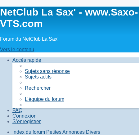
NetClub La Sax' - www.Saxo-
VTS.com
Forum du NetClub La Sax'
Vers le contenu
Accès rapide
Sujets sans réponse
Sujets actifs
Rechercher
L’équipe du forum
FAQ
Connexion
S’enregistrer
Index du forum
Petites Annonces
Divers