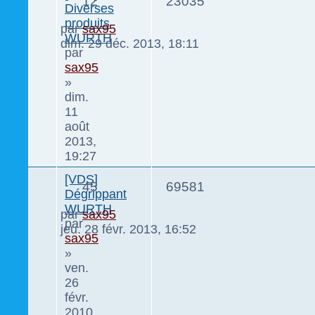
12
23035
Diverses
produits
par
sax95
WURTH
dim. 29 déc. 2013, 18:11
par
sax95
»
dim.
11
août
2013,
19:27
[VDS]
45
69581
Dégrippant
WURTH
par
sax95
par
jeu. 28 févr. 2013, 16:52
sax95
»
ven.
26
févr.
2010,