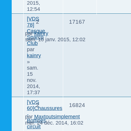
2015,
12:54
[VDS
2
17167
78]
Casque
par
kainry
Sparco
sam. 10 janv. 2015, 12:02
Club
par
kainry
»
sam.
15
nov.
2014,
17:37
[VDS
2
16824
60]Chaussures
-
par
Maxtoutsimplement
Bottines
mer. 24 déc. 2014, 16:02
circuit