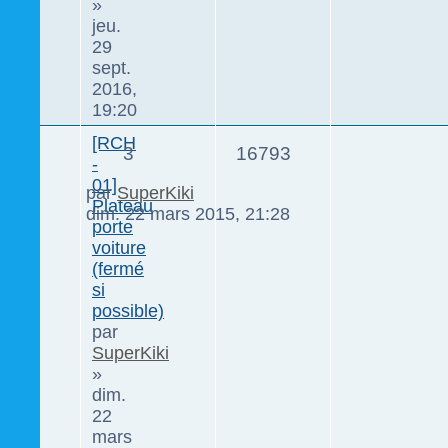
»
jeu.
29
sept.
2016,
19:20
[RCH
3
16793
-
01]
par
SuperKiki
Plateau
dim. 22 mars 2015, 21:28
porte
voiture
(fermé
si
possible)
par
SuperKiki
»
dim.
22
mars