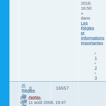
2018,
16:50
»
dans
Les
Règles
et
Informations
importantes
1
2
3
/!\
0
16557
Règles
de
par
-NoNo-
vie
lun. 11 août 2008, 19:47
de