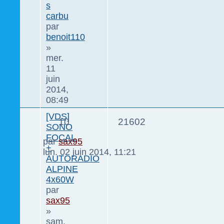
s
carbu
par
benoit110
»
mer.
11
juin
2014,
08:49
[VDS]
10
21602
SONO
FOCAL
par
sax95
+
lun. 02 juin 2014, 11:21
AUTORADIO
ALPINE
4x60W
par
sax95
»
sam.