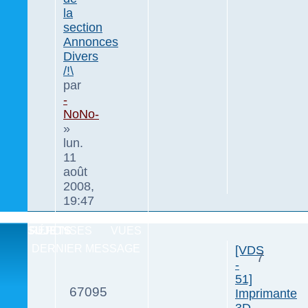
la
section
Annonces
Divers
/!\
par
-
NoNo-
»
lun.
11
août
2008,
19:47
SUJETS
RÉPONSES
VUES
DERNIER MESSAGE
[VDS
7
-
51]
67095
Imprimante
3D,