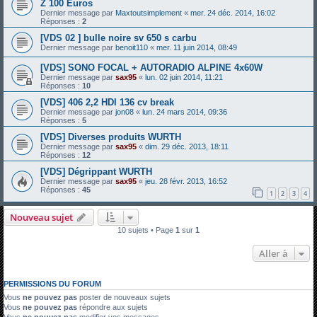
Z 100 Euros
Dernier message par
Maxtoutsimplement
«
mer. 24 déc. 2014, 16:02
Réponses :
2
[VDS 02 ] bulle noire sv 650 s carbu
Dernier message par
benoit110
«
mer. 11 juin 2014, 08:49
[VDS] SONO FOCAL + AUTORADIO ALPINE 4x60W
Dernier message par
sax95
«
lun. 02 juin 2014, 11:21
Réponses :
10
[VDS] 406 2,2 HDI 136 cv break
Dernier message par
jon08
«
lun. 24 mars 2014, 09:36
Réponses :
5
[VDS] Diverses produits WURTH
Dernier message par
sax95
«
dim. 29 déc. 2013, 18:11
Réponses :
12
[VDS] Dégrippant WURTH
Dernier message par
sax95
«
jeu. 28 févr. 2013, 16:52
Réponses :
45
1
2
3
4
Nouveau sujet
10 sujets • Page
1
sur
1
Aller à
PERMISSIONS DU FORUM
Vous
ne pouvez pas
poster de nouveaux sujets
Vous
ne pouvez pas
répondre aux sujets