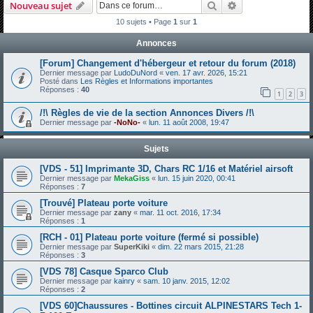
Rechercher
Recherche avanc
Nouveau sujet
h
10 sujets • Page
1
sur
1
e
Annonces
r
c
[Forum] Changement d'hébergeur et retour du forum (2018)
Dernier message par
LudoDuNord
«
ven. 17 avr. 2026, 15:21
h
Posté dans
Les Règles et Informations importantes
Réponses :
40
e
1
2
3
r
/!\ Règles de vie de la section Annonces Divers /!\
Dernier message par
-NoNo-
«
lun. 11 août 2008, 19:47
Sujets
[VDS - 51] Imprimante 3D, Chars RC 1/16 et Matériel airsoft
Dernier message par
MekaGiss
«
lun. 15 juin 2020, 00:41
Réponses :
7
[Trouvé] Plateau porte voiture
Dernier message par
zany
«
mar. 11 oct. 2016, 17:34
Réponses :
1
[RCH - 01] Plateau porte voiture (fermé si possible)
Dernier message par
SuperKiki
«
dim. 22 mars 2015, 21:28
Réponses :
3
[VDS 78] Casque Sparco Club
Dernier message par
kainry
«
sam. 10 janv. 2015, 12:02
Réponses :
2
[VDS 60]Chaussures - Bottines circuit ALPINESTARS Tech 1-