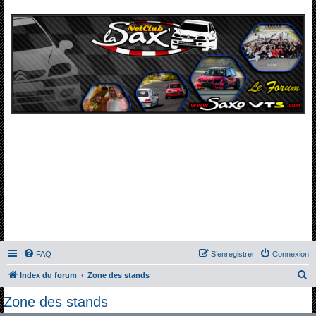
FAQ
S’enregistrer
Connexion
R
Index du forum
Zone des stands
e
Zone des stands
c