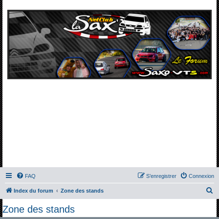
FAQ
S’enregistrer
Connexion
R
Index du forum
Zone des stands
e
Zone des stands
c