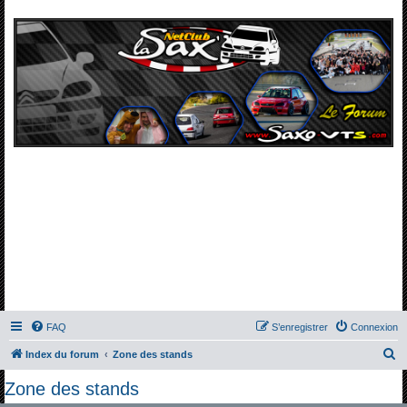
FAQ
S’enregistrer
Connexion
R
Index du forum
Zone des stands
e
Zone des stands
c