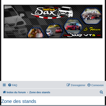
FAQ
S’enregistrer
Connexion
R
Index du forum
Zone des stands
e
Zone des stands
c