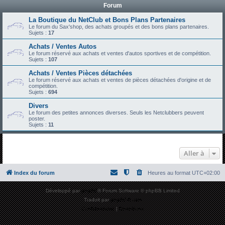
Forum
h
e
La Boutique du NetClub et Bons Plans Partenaires
Le forum du Sax'shop, des achats groupés et des bons plans partenaires.
r
Sujets :
17
c
Achats / Ventes Autos
Le forum réservé aux achats et ventes d'autos sportives et de compétition.
h
Sujets :
107
e
Achats / Ventes Pièces détachées
r
Le forum réservé aux achats et ventes de pièces détachées d'origine et de
compétition.
Sujets :
694
Divers
Le forum des petites annonces diverses. Seuls les Netclubbers peuvent
poster.
Sujets :
11
Aller à
Index du forum
Heures au format
UTC+02:00
Développé par
phpBB
® Forum Software © phpBB Limited
Traduit par
phpBB-fr.com
Confidentialité
|
Conditions