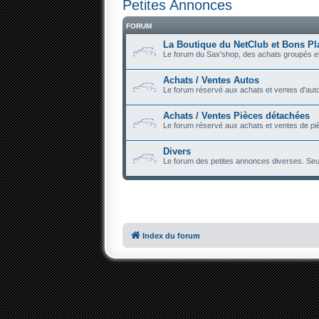
Petites Annonces
FORUM
La Boutique du NetClub et Bons Pl
Le forum du Sax'shop, des achats groupés et
Achats / Ventes Autos
Le forum réservé aux achats et ventes d'auto
Achats / Ventes Pièces détachées
Le forum réservé aux achats et ventes de piè
Divers
Le forum des petites annonces diverses. Seu
Index du forum