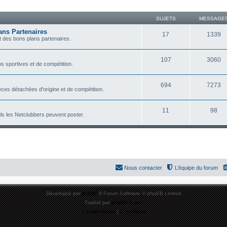
SUJETS
MESSAGE
ans Partenaires
17
1339
 des bons plans partenaires.
107
3060
s sportives et de compétition.
694
7273
ces détachées d'origine et de compétition.
11
98
ls les Netclubbers peuvent poster.
Nous contacter
L’équipe du forum
Développé par
phpBB
® Forum Software © phpBB Limited
Traduit par
phpBB-fr.com
Confidentialité
|
Conditions