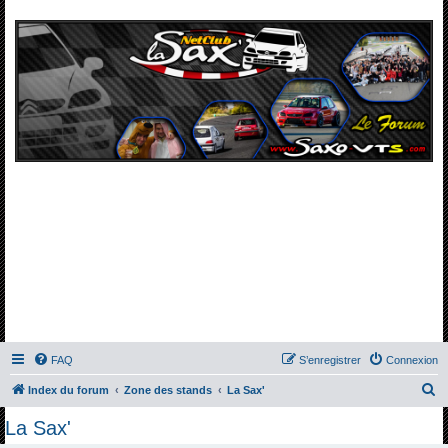
FAQ
S’enregistrer
Connexion
R
Index du forum
Zone des stands
La Sax'
e
La Sax'
c