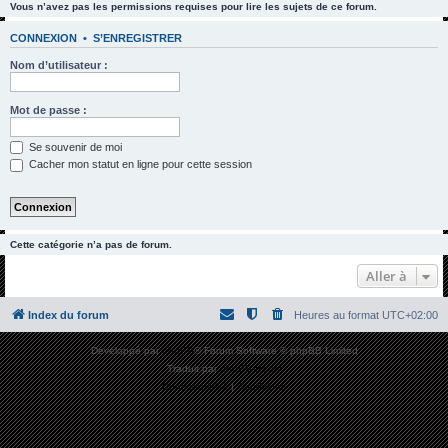
Vous n’avez pas les permissions requises pour lire les sujets de ce forum.
h
e
CONNEXION
•
S’ENREGISTRER
r
Nom d’utilisateur :
c
h
Mot de passe :
e
Se souvenir de moi
r
Cacher mon statut en ligne pour cette session
Cette catégorie n’a pas de forum.
Aller à
Index du forum
Heures au format
UTC+02:00
Développé par
phpBB
® Forum Software © phpBB Limited
Traduit par
phpBB-fr.com
Confidentialité
|
Conditions