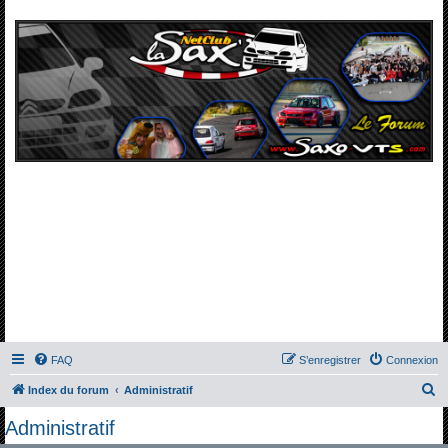
FAQ
S’enregistrer
Connexion
R
Index du forum
Administratif
e
Administratif
c