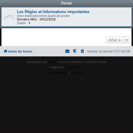
Forum
h
e
Les Règles et Informations importantes
A lire impérativement avant de poster.
r
Dernière MAJ : 24/12/2018
Sujets :
4
c
h
Aller à
e
r
Index du forum
Heures au format
UTC+02:00
Développé par
phpBB
® Forum Software © phpBB Limited
Traduit par
phpBB-fr.com
Confidentialité
|
Conditions