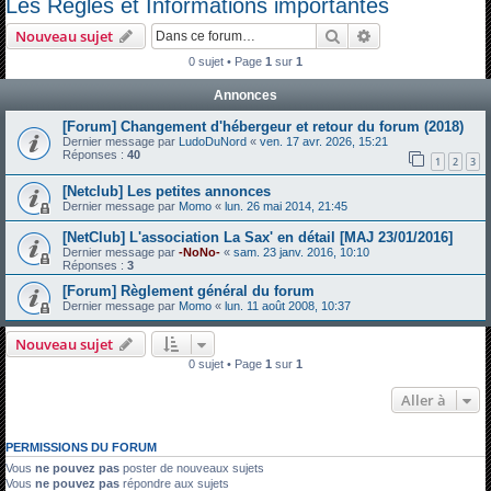
Les Règles et Informations importantes
c
Rechercher
Recherche avanc
Nouveau sujet
h
0 sujet • Page
1
sur
1
e
Annonces
r
c
[Forum] Changement d'hébergeur et retour du forum (2018)
Dernier message par
LudoDuNord
«
ven. 17 avr. 2026, 15:21
h
Réponses :
40
1
2
3
e
[Netclub] Les petites annonces
r
Dernier message par
Momo
«
lun. 26 mai 2014, 21:45
[NetClub] L'association La Sax' en détail [MAJ 23/01/2016]
Dernier message par
-NoNo-
«
sam. 23 janv. 2016, 10:10
Réponses :
3
[Forum] Règlement général du forum
Dernier message par
Momo
«
lun. 11 août 2008, 10:37
Nouveau sujet
0 sujet • Page
1
sur
1
Aller à
PERMISSIONS DU FORUM
Vous
ne pouvez pas
poster de nouveaux sujets
Vous
ne pouvez pas
répondre aux sujets