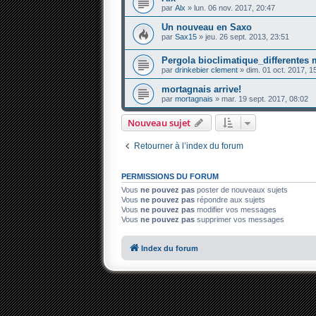
par
Alx
» lun. 06 nov. 2017, 20:47
Un nouveau en Saxo
par
Sax15
» jeu. 26 sept. 2013, 23:51
Pergola bioclimatique_differentes
par
drinkebier clement
» dim. 01 oct. 2017, 1
mortagnais arrive!
par
mortagnais
» mar. 19 sept. 2017, 08:02
Nouveau sujet
Retourner à l’index du forum
PERMISSIONS DU FORUM
Vous
ne pouvez pas
poster de nouveaux sujets
Vous
ne pouvez pas
répondre aux sujets
Vous
ne pouvez pas
modifier vos messages
Vous
ne pouvez pas
supprimer vos messages
Index du forum