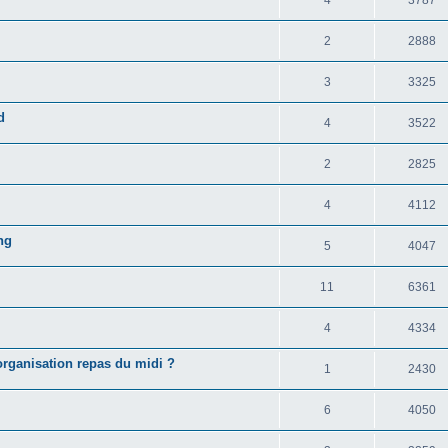
4
3787
2
2888
3
3325
d
4
3522
2
2825
4
4112
ng
5
4047
11
6361
4
4334
organisation repas du midi ?
1
2430
6
4050