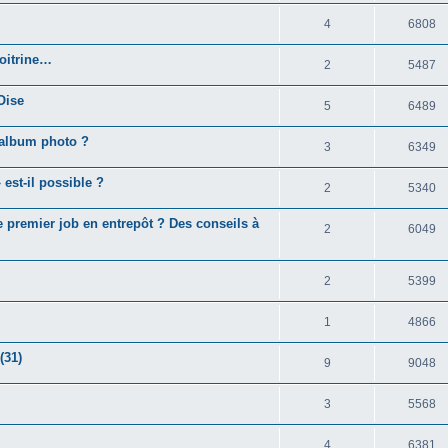
4
6808
poitrine…
2
5487
 Oise
5
6489
l album photo ?
3
6349
 est-il possible ?
2
5340
premier job en entrepôt ? Des conseils à
2
6049
2
5399
1
4866
(31)
9
9048
3
5568
4
6381