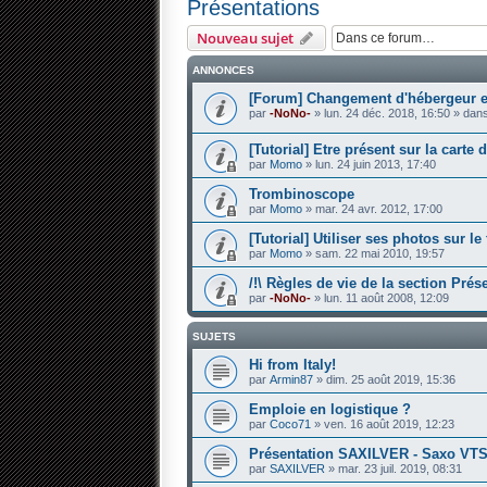
Présentations
Nouveau sujet
ANNONCES
[Forum] Changement d'hébergeur et
par
-NoNo-
» lun. 24 déc. 2018, 16:50 » dan
[Tutorial] Etre présent sur la cart
par
Momo
» lun. 24 juin 2013, 17:40
Trombinoscope
par
Momo
» mar. 24 avr. 2012, 17:00
[Tutorial] Utiliser ses photos sur 
par
Momo
» sam. 22 mai 2010, 19:57
/!\ Règles de vie de la section Prése
par
-NoNo-
» lun. 11 août 2008, 12:09
SUJETS
Hi from Italy!
par
Armin87
» dim. 25 août 2019, 15:36
Emploie en logistique ?
par
Coco71
» ven. 16 août 2019, 12:23
Présentation SAXILVER - Saxo VTS
par
SAXILVER
» mar. 23 juil. 2019, 08:31