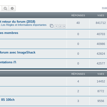
Rechercher
Recherche avancée
3166
RÉPONSES
VUES
 retour du forum (2018)
40
841712
s
Les Règles et Informations importantes
1
2
3
e des membres
0
40703
0
40986
le forum avec ImageShack
0
42824
ntations /!\
0
42577
RÉPONSES
VUES
4
14452
2
8772
 8S 100ch
3
9556