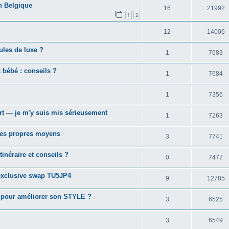
n Belgique
16
21992
1
2
12
14006
ules de luxe ?
1
7683
 bébé : conseils ?
1
7684
1
7356
art — je m'y suis mis sérieusement
1
7263
 ses propres moyens
3
7741
inéraire et conseils ?
0
7477
exclusive swap TU5JP4
9
12785
pour améliorer son STYLE ?
3
6525
3
6549