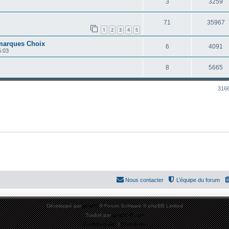
3
3259
71
35967
1
2
3
4
5
 marques Choix
6
4091
5:03
8
5665
3166
Nous contacter
L’équipe du forum
Développé par
phpBB
® Forum Software © phpBB Limited
Traduit par
phpBB-fr.com
Confidentialité
|
Conditions