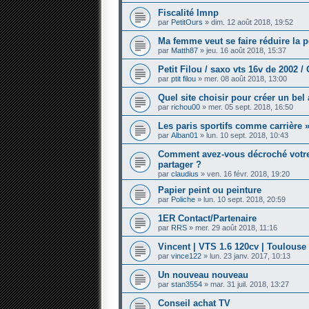
Fiscalité lmnp
par
PetitOurs
» dim. 12 août 2018, 19:52
Ma femme veut se faire réduire la 
par
Matth87
» jeu. 16 août 2018, 15:37
Petit Filou / saxo vts 16v de 2002 /
par
ptit filou
» mer. 08 août 2018, 13:00
Quel site choisir pour créer un be
par
richou00
» mer. 05 sept. 2018, 16:50
Les paris sportifs comme carrière »
par
Alban01
» lun. 10 sept. 2018, 10:43
Comment avez-vous décroché votre 
partager ?
par
claudius
» ven. 16 févr. 2018, 19:20
Papier peint ou peinture
par
Poliche
» lun. 10 sept. 2018, 20:59
1ER Contact/Partenaire
par
RRS
» mer. 29 août 2018, 11:16
Vincent | VTS 1.6 120cv | Toulouse 
par
vince122
» lun. 23 janv. 2017, 10:13
Un nouveau nouveau
par
stan3554
» mar. 31 juil. 2018, 13:27
Conseil achat TV