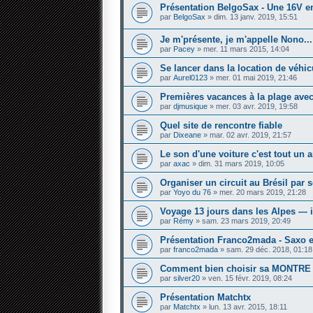
Présentation BelgoSax - Une 16V e
par
BelgoSax
» dim. 13 janv. 2019, 15:51
Je m'présente, je m'appelle Nono...
par
Pacey
» mer. 11 mars 2015, 14:04
Se lancer dans la location de véhic
par
Aurel0123
» mer. 01 mai 2019, 21:46
Premières vacances à la plage avec
par
djmusique
» mer. 03 avr. 2019, 19:58
Quel site de rencontre fiable
par
Dixeane
» mar. 02 avr. 2019, 21:57
Le son d'une voiture c'est tout un 
par
axac
» dim. 31 mars 2019, 10:05
Organiser un circuit au Brésil par
par
Yoyo du 76
» mer. 20 mars 2019, 21:28
Voyage 13 jours dans les Alpes — it
par
Rémy
» sam. 23 mars 2019, 20:49
Présentation Franco2mada - Saxo 
par
franco2mada
» sam. 29 déc. 2018, 01:18
Comment bien choisir sa MONTRE 
par
silver20
» ven. 15 févr. 2019, 08:24
Présentation Matchtx
par
Matchtx
» lun. 13 avr. 2015, 18:11