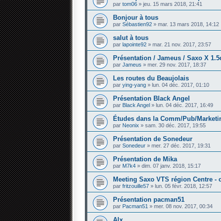
par
tom06
» jeu. 15 mars 2018, 21:41
Bonjour à tous
par
Sébastien92
» mar. 13 mars 2018, 14:12
salut à tous
par
lapointe92
» mar. 21 nov. 2017, 23:57
Présentation / Jameus / Saxo X 1.5
par
Jameus
» mer. 29 nov. 2017, 18:37
Les routes du Beaujolais
par
ying-yang
» lun. 04 déc. 2017, 01:10
Présentation Black Angel
par
Black Angel
» lun. 04 déc. 2017, 16:49
Études dans la Comm/Pub/Marketi
par
Neonix
» sam. 30 déc. 2017, 19:55
Présentation de Sonedeur
par
Sonedeur
» mer. 27 déc. 2017, 19:31
Présentation de Mika
par
M7k4
» dim. 07 janv. 2018, 15:17
Meeting Saxo VTS région Centre - 
par
fritzouille57
» lun. 05 févr. 2018, 12:57
Présentation pacman51
par
Pacman51
» mer. 08 nov. 2017, 00:34
Alx