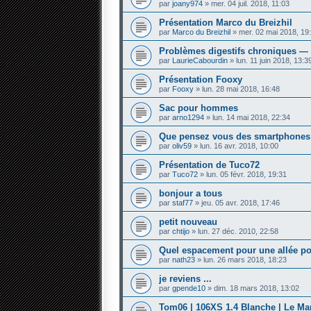
par
joany974
» mer. 04 juil. 2018, 11:03
Présentation Marco du Breizhil
par
Marco du Breizhil
» mer. 02 mai 2018, 19
Problèmes digestifs chroniques — 
par
LaurieCabourdin
» lun. 11 juin 2018, 13:3
Présentation Fooxy
par
Fooxy
» lun. 28 mai 2018, 16:48
Sac pour hommes
par
arno1294
» lun. 14 mai 2018, 22:34
Que pensez vous des smartphones 
par
oliv59
» lun. 16 avr. 2018, 10:00
Présentation de Tuco72
par
Tuco72
» lun. 05 févr. 2018, 19:31
bonjour a tous
par
staf77
» jeu. 05 avr. 2018, 17:46
petit nouveau
par
chtijo
» lun. 27 déc. 2010, 22:58
Quel espacement pour une allée pou
par
nath23
» lun. 26 mars 2018, 18:23
je reviens ...
par
gpende10
» dim. 18 mars 2018, 13:02
Tom06 | 106XS 1.4 Blanche | Le Ma