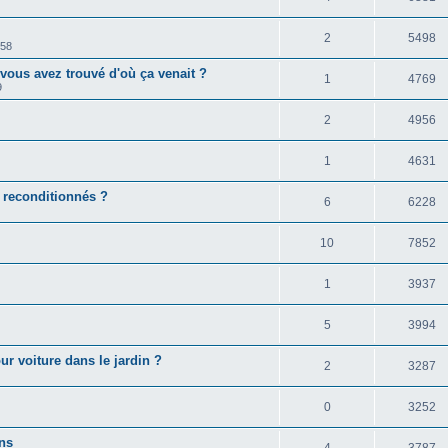
2
5498
:58
vous avez trouvé d'où ça venait ?
1
4769
9
2
4956
1
4631
reconditionnés ?
6
6228
10
7852
1
3937
5
3994
r voiture dans le jardin ?
2
3287
0
3252
ns