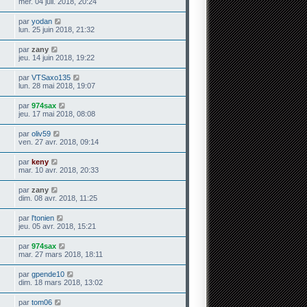
mer. 04 juil. 2018, 20:24
par
yodan
lun. 25 juin 2018, 21:32
par
zany
jeu. 14 juin 2018, 19:22
par
VTSaxo135
lun. 28 mai 2018, 19:07
par
974sax
jeu. 17 mai 2018, 08:08
par
oliv59
ven. 27 avr. 2018, 09:14
par
keny
mar. 10 avr. 2018, 20:33
par
zany
dim. 08 avr. 2018, 11:25
par
l'tonien
jeu. 05 avr. 2018, 15:21
par
974sax
mar. 27 mars 2018, 18:11
par
gpende10
dim. 18 mars 2018, 13:02
par
tom06