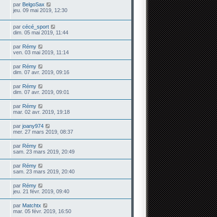
par
BelgoSax
jeu. 09 mai 2019, 12:30
par
cécé_sport
dim. 05 mai 2019, 11:44
par
Rémy
ven. 03 mai 2019, 11:14
par
Rémy
dim. 07 avr. 2019, 09:16
par
Rémy
dim. 07 avr. 2019, 09:01
par
Rémy
mar. 02 avr. 2019, 19:18
par
joany974
mer. 27 mars 2019, 08:37
par
Rémy
sam. 23 mars 2019, 20:49
par
Rémy
sam. 23 mars 2019, 20:40
par
Rémy
jeu. 21 févr. 2019, 09:40
par
Matchtx
mar. 05 févr. 2019, 16:50