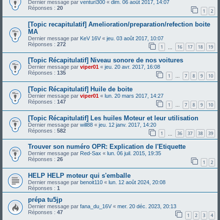
Dernier message par
venturi300
«
dim. 06 août 2017, 14:07
Réponses :
20
1
2
[Topic recapitulatif] Amelioration/preparation/refection boite
MA
Dernier message par
KeV 16V
«
jeu. 03 août 2017, 10:07
Réponses :
272
1
16
17
18
19
…
[Topic Récapitulatif] Niveau sonore de nos voitures
Dernier message par
viper01
«
jeu. 20 avr. 2017, 16:08
Réponses :
135
1
7
8
9
10
…
[Topic Récapitulatif] Huile de boite
Dernier message par
viper01
«
lun. 20 mars 2017, 14:27
Réponses :
147
1
7
8
9
10
…
[Topic Récapitulatif] Les huiles Moteur et leur utilisation
Dernier message par
will88
«
jeu. 12 janv. 2017, 14:20
Réponses :
582
1
36
37
38
39
…
Trouver son numéro OPR: Explication de l'Etiquette
Dernier message par
Red-Sax
«
lun. 06 juil. 2015, 19:35
Réponses :
26
1
2
HELP HELP moteur qui s'emballe
Dernier message par
benoit110
«
lun. 12 août 2024, 20:08
Réponses :
1
prépa tu5jp
Dernier message par
fana_du_16V
«
mer. 20 déc. 2023, 20:13
Réponses :
47
1
2
3
4