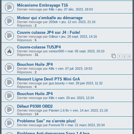
Mécanisme Embrayage T16
Dernier message par
Kills
«
jeu. 07 déc. 2023, 18:03
Moteur qui s'emballe au démarrage
Dernier message par
250tdr
«
jeu. 12 oct. 2023, 21:16
Réponses :
2
Couvre culasse JP4 sur J4 : Fuite!
Dernier message par
Gillout
«
jeu. 28 sept. 2023, 14:16
Réponses :
5
Couvre-culasse TU5JP4
Dernier message par
venturi300
«
mar. 05 sept. 2023, 19:10
Réponses :
31
1
2
3
Bouchon Huile JP4
Dernier message par
Kills
«
ven. 07 juil. 2023, 19:53
Réponses :
2
Ressort Ligne Devil PTS Mini GrA
Dernier message par
gus.bounty
«
mer. 28 juin 2023, 11:32
Réponses :
4
Bouchon Huile JP4
Dernier message par
Kills
«
sam. 29 avr. 2023, 12:24
Défaut P0300 OBD2
Dernier message par
Flavien 1.6 8v
«
ven. 14 avr. 2023, 21:18
Réponses :
14
Probleme Sax" ne s'arrete plus!
Dernier message par
Forever76
«
mar. 21 mars 2023, 20:34
Probleme Anti-demarrage Saxo 1.4 bva.