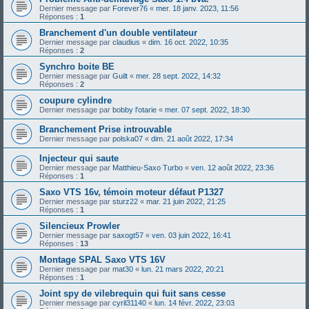
Dernier message par
Forever76
«
mer. 18 janv. 2023, 11:56
Réponses :
1
Branchement d'un double ventilateur
Dernier message par
claudius
«
dim. 16 oct. 2022, 10:35
Réponses :
2
Synchro boite BE
Dernier message par
Guilt
«
mer. 28 sept. 2022, 14:32
Réponses :
2
coupure cylindre
Dernier message par
bobby l'otarie
«
mer. 07 sept. 2022, 18:30
Branchement Prise introuvable
Dernier message par
polska07
«
dim. 21 août 2022, 17:34
Injecteur qui saute
Dernier message par
Matthieu-Saxo Turbo
«
ven. 12 août 2022, 23:36
Réponses :
1
Saxo VTS 16v, témoin moteur défaut P1327
Dernier message par
sturz22
«
mar. 21 juin 2022, 21:25
Réponses :
1
Silencieux Prowler
Dernier message par
saxogt57
«
ven. 03 juin 2022, 16:41
Réponses :
13
Montage SPAL Saxo VTS 16V
Dernier message par
mat30
«
lun. 21 mars 2022, 20:21
Réponses :
1
Joint spy de vilebrequin qui fuit sans cesse
Dernier message par
cyril31140
«
lun. 14 févr. 2022, 23:03