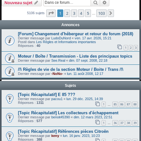
Rechercher
Recherche avanc
Nouveau sujet
h
e
Page
1
sur
103
1
2
3
4
5
103
Suivante
5106 sujets
…
r
Annonces
c
[Forum] Changement d'hébergeur et retour du forum (2018)
h
Dernier message par
LudoDuNord
«
ven. 17 avr. 2026, 15:21
Posté dans
Les Règles et Informations importantes
e
Réponses :
40
1
2
3
r
Moteur / Boîte / Transmission - Liste des principaux topics
Dernier message par
See.Real
«
dim. 07 sept. 2008, 22:18
/!\ Règles de vie de la section Moteur / Boite / Trans /!\
Dernier message par
-NoNo-
«
lun. 11 août 2008, 12:17
Sujets
[Topic Récapitulatif] E 85 ???
Dernier message par
pacou1
«
lun. 29 déc. 2025, 14:39
Réponses :
1311
1
85
86
87
88
…
[Topic Récapitulatif] Les collecteurs d'échappement
Dernier message par
benoit45390
«
dim. 12 mars 2023, 22:51
Réponses :
577
1
36
37
38
39
…
[Topic Récapitulatif] Références pièces Citroën
Dernier message par
keny
«
lun. 16 janv. 2023, 10:23
Réponses :
388