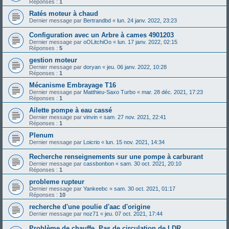
Réponses :
1
Ratés moteur à chaud
Dernier message par
Bertrandbd
«
lun. 24 janv. 2022, 23:23
Configuration avec un Arbre à cames 4901203
Dernier message par
oOLitchiOo
«
lun. 17 janv. 2022, 02:15
Réponses :
5
gestion moteur
Dernier message par
doryan
«
jeu. 06 janv. 2022, 10:28
Réponses :
1
Mécanisme Embrayage T16
Dernier message par
Matthieu-Saxo Turbo
«
mar. 28 déc. 2021, 17:23
Réponses :
1
Ailette pompe à eau cassé
Dernier message par
vinvin
«
sam. 27 nov. 2021, 22:41
Réponses :
1
Plenum
Dernier message par
Loicrio
«
lun. 15 nov. 2021, 14:34
Recherche renseignements sur une pompe à carburant
Dernier message par
cassbonbon
«
sam. 30 oct. 2021, 20:10
Réponses :
1
probleme rupteur
Dernier message par
Yankeebc
«
sam. 30 oct. 2021, 01:17
Réponses :
10
recherche d'une poulie d'aac d'origine
Dernier message par
noz71
«
jeu. 07 oct. 2021, 17:44
Problème de chauffe. Pas de circulation de LDR