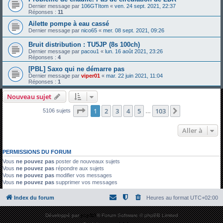
Dernier message par
106GTItom
«
ven. 24 sept. 2021, 22:37
Réponses :
11
Ailette pompe à eau cassé
Dernier message par
nico65
«
mer. 08 sept. 2021, 09:26
Bruit distribution : TU5JP (8s 100ch)
Dernier message par
pacou1
«
lun. 16 août 2021, 23:26
Réponses :
4
[PBL] Saxo qui ne démarre pas
Dernier message par
viper01
«
mar. 22 juin 2021, 11:04
Réponses :
1
Nouveau sujet
Page
1
sur
103
1
2
3
4
5
103
Suivante
5106 sujets
…
Aller à
PERMISSIONS DU FORUM
Vous
ne pouvez pas
poster de nouveaux sujets
Vous
ne pouvez pas
répondre aux sujets
Vous
ne pouvez pas
modifier vos messages
Vous
ne pouvez pas
supprimer vos messages
Index du forum
Heures au format
UTC+02:00
Développé par
phpBB
® Forum Software © phpBB Limited