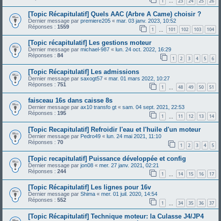
1
23
24
25
26
…
[Topic Récapitulatif] Quels AAC (Arbre A Came) choisir ?
Dernier message par
premiere205
«
mar. 03 janv. 2023, 10:52
Réponses :
1559
1
101
102
103
104
…
[Topic récapitulatif] Les gestions moteur
Dernier message par
michael-987
«
lun. 24 oct. 2022, 16:29
Réponses :
84
1
2
3
4
5
6
[Topic Récapitulatif] Les admissions
Dernier message par
saxogt57
«
mar. 01 mars 2022, 10:27
Réponses :
751
1
48
49
50
51
…
faisceau 16s dans caisse 8s
Dernier message par
ax10 transfo gt
«
sam. 04 sept. 2021, 22:53
Réponses :
195
1
11
12
13
14
…
[Topic Recapitulatif] Refroidir l'eau et l'huile d'un moteur
Dernier message par
Pedro49
«
lun. 24 mai 2021, 11:10
Réponses :
70
1
2
3
4
5
[Topic recapitulatif] Puissance développée et config
Dernier message par
jon08
«
mer. 27 janv. 2021, 02:21
Réponses :
244
1
14
15
16
17
…
[Topic Récapitulatif] Les lignes pour 16v
Dernier message par
Shima
«
mer. 01 juil. 2020, 14:54
Réponses :
552
1
34
35
36
37
…
[Topic Récapitulatif] Technique moteur: la Culasse J4/JP4