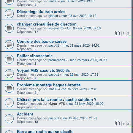
Dernier message par
mat30
«
jeu. 30 avr. 2020, 19:16
Réponses :
4
Décrantage du train arrère
Dernier message par
giohec
«
mer. 08 avr. 2020, 10:12
changer crémaillère de direction
Dernier message par
Forever76
«
lun. 06 avr. 2020, 09:18
Réponses :
17
1
2
Contrôle des bas-de-caisse
Dernier message par
pacou1
«
mar. 31 mars 2020, 14:52
Réponses :
2
Pallier vibratechnic
Dernier message par
premiere205
«
mer. 25 mars 2020, 04:37
Réponses :
2
Voyant ABS saxo vts 1600 8s
Dernier message par
pacou1
«
mer. 12 févr. 2020, 17:31
Réponses :
7
Problème montage bagues bronze
Dernier message par
mat30
«
ven. 07 févr. 2020, 07:31
Réponses :
4
Châssis pris la la rouille : quelle solution ?
Dernier message par
Manu_VTS
«
jeu. 23 janv. 2020, 18:09
Réponses :
5
Accident
Dernier message par
pacou1
«
jeu. 19 déc. 2019, 21:21
Réponses :
18
1
2
Barre anti roulis qui se décalle