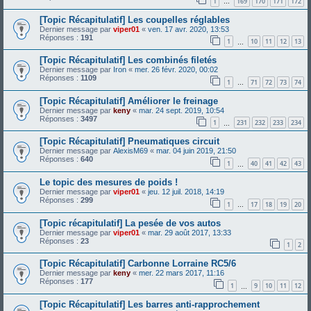
1
169
170
171
172
…
[Topic Récapitulatif] Les coupelles réglables
Dernier message par
viper01
«
ven. 17 avr. 2020, 13:53
Réponses :
191
1
10
11
12
13
…
[Topic Récapitulatif] Les combinés filetés
Dernier message par
Iron
«
mer. 26 févr. 2020, 00:02
Réponses :
1109
1
71
72
73
74
…
[Topic Récapitulatif] Améliorer le freinage
Dernier message par
keny
«
mar. 24 sept. 2019, 10:54
Réponses :
3497
1
231
232
233
234
…
[Topic Récapitulatif] Pneumatiques circuit
Dernier message par
AlexisM69
«
mar. 04 juin 2019, 21:50
Réponses :
640
1
40
41
42
43
…
Le topic des mesures de poids !
Dernier message par
viper01
«
jeu. 12 juil. 2018, 14:19
Réponses :
299
1
17
18
19
20
…
[Topic récapitulatif] La pesée de vos autos
Dernier message par
viper01
«
mar. 29 août 2017, 13:33
Réponses :
23
1
2
[Topic Récapitulatif] Carbonne Lorraine RC5/6
Dernier message par
keny
«
mer. 22 mars 2017, 11:16
Réponses :
177
1
9
10
11
12
…
[Topic Récapitulatif] Les barres anti-rapprochement