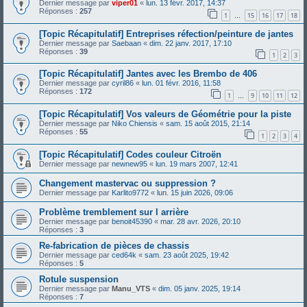
Dernier message par
viper01
«
lun. 13 févr. 2017, 14:37
Réponses :
257
1
15
16
17
18
…
[Topic Récapitulatif] Entreprises réfection/peinture de jantes
Dernier message par
Saebaan
«
dim. 22 janv. 2017, 17:10
Réponses :
39
1
2
3
[Topic Récapitulatif] Jantes avec les Brembo de 406
Dernier message par
cyril86
«
lun. 01 févr. 2016, 11:58
Réponses :
172
1
9
10
11
12
…
[Topic Récapitulatif] Vos valeurs de Géométrie pour la piste
Dernier message par
Niko Chiensis
«
sam. 15 août 2015, 21:14
Réponses :
55
1
2
3
4
[Topic Récapitulatif] Codes couleur Citroën
Dernier message par
newnew95
«
lun. 19 mars 2007, 12:41
Changement mastervac ou suppression ?
Dernier message par
Karlito9772
«
lun. 15 juin 2026, 09:06
Problème tremblement sur l arrière
Dernier message par
benoit45390
«
mar. 28 avr. 2026, 20:10
Réponses :
3
Re-fabrication de pièces de chassis
Dernier message par
ced64k
«
sam. 23 août 2025, 19:42
Réponses :
5
Rotule suspension
Dernier message par
Manu_VTS
«
dim. 05 janv. 2025, 19:14
Réponses :
7