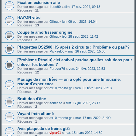
Fixation extension aile
Dernier message par
fredo90
«
dim. 17 nov. 2024, 09:18
Réponses :
11
HAYON vitre
Dernier message par
Gillout
«
lun. 09 oct. 2023, 14:04
Réponses :
13
Coupelle amortisseur origine
Dernier message par
Gillout
«
jeu. 28 sept. 2023, 11:42
Réponses :
2
Plaquettes DS2500 HS après 2 circuits : Problème ou pas??
Dernier message par
Mickael50
«
mar. 26 sept. 2023, 15:58
[Problème Résolu] clef antivol perdue quelles solutions pour
enlever les boulons ?
Dernier message par
Forever76
«
ven. 24 févr. 2023, 12:53
Réponses :
12
Mariage de mon frère — on a opté pour une limousine,
retour d'expérience
Dernier message par
ax10 transfo gt
«
ven. 03 févr. 2023, 22:13
Réponses :
2
Bruit dos d'âne
Dernier message par
sebcssa
«
dim. 17 juil. 2022, 23:17
Réponses :
2
Voyant frein allumé
Dernier message par
ax10 transfo gt
«
mar. 17 mai 2022, 21:00
Réponses :
1
Avis plaquette de freins gt2i
Dernier message par
viper01
«
mar. 15 mars 2022, 14:39