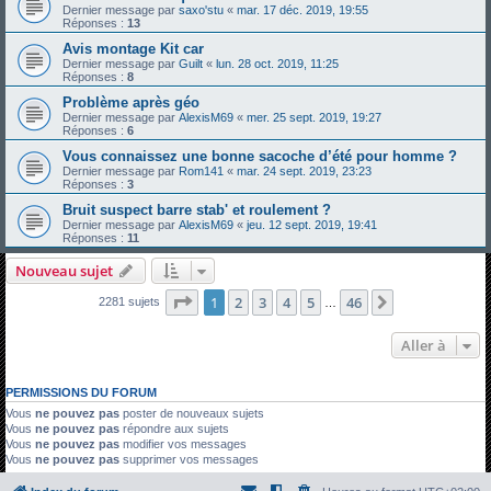
Dernier message par
saxo'stu
«
mar. 17 déc. 2019, 19:55
Réponses :
13
Avis montage Kit car
Dernier message par
Guilt
«
lun. 28 oct. 2019, 11:25
Réponses :
8
Problème après géo
Dernier message par
AlexisM69
«
mer. 25 sept. 2019, 19:27
Réponses :
6
Vous connaissez une bonne sacoche d’été pour homme ?
Dernier message par
Rom141
«
mar. 24 sept. 2019, 23:23
Réponses :
3
Bruit suspect barre stab' et roulement ?
Dernier message par
AlexisM69
«
jeu. 12 sept. 2019, 19:41
Réponses :
11
Nouveau sujet
Page
1
sur
46
1
2
3
4
5
46
Suivante
2281 sujets
…
Aller à
PERMISSIONS DU FORUM
Vous
ne pouvez pas
poster de nouveaux sujets
Vous
ne pouvez pas
répondre aux sujets
Vous
ne pouvez pas
modifier vos messages
Vous
ne pouvez pas
supprimer vos messages