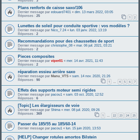
Réponses :
3
Plans renforts de caisse saxo/106
Dernier message par
edouard7401
«
dim. 13 mars 2022, 03:05
Réponses :
25
1
2
Lunettes de soleil pour conduite sportive : vos modèles ?
Dernier message par
Nico_7.24
«
lun. 03 janv. 2022, 13:19
Réponses :
2
Recommandations pour des chaussettes de sport
Dernier message par
christophe_08
«
mar. 06 juil. 2021, 03:21
Réponses :
2
Pieces composites
Dernier message par
viper01
«
mer. 14 avr. 2021, 11:43
Réponses :
2
réparation essieu arrière saxo
Dernier message par
Manu_VTS
«
sam. 14 nov. 2020, 21:26
Réponses :
90
1
4
5
6
7
…
Effets des supports moteur semi rigides
Dernier message par
pacou1
«
sam. 03 oct. 2020, 12:52
Réponses :
6
[Topic] Les élargisseurs de voie
Dernier message par
Shima
«
mer. 08 juil. 2020, 09:26
Réponses :
369
1
22
23
24
25
…
Passer du 185/55 au 185/60-14
Dernier message par
pacou1
«
lun. 15 juin 2020, 13:53
[HELP] Changer rotules amortos Bilstein