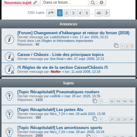
Rechercher
Recherche avanc
Nouveau sujet
h
e
Page
1
sur
46
1
2
3
4
5
46
Suivante
2281 sujets
…
r
Annonces
c
[Forum] Changement d'hébergeur et retour du forum (2018)
h
Dernier message par
LudoDuNord
«
ven. 17 avr. 2026, 15:21
Posté dans
Les Règles et Informations importantes
e
Réponses :
40
1
2
3
r
Caisse / Châssis - Liste des principaux topics
Dernier message par
See.Real
«
dim. 07 sept. 2008, 22:21
/!\ Règles de vie de la section Caisse/Châssis /!\
Dernier message par
-NoNo-
«
lun. 11 août 2008, 12:18
Sujets
[Topic Récapitulatif] Pneumatiques routiers
Dernier message par
ced64k
«
mar. 28 avr. 2026, 15:35
Réponses :
1415
1
92
93
94
95
…
[Topic Récapitulatif] Les jantes Alu
Dernier message par
Nico_7.24
«
mer. 26 août 2020, 13:38
Réponses :
350
1
21
22
23
24
…
[Topic Récapitulatif] Les amortisseurs sports
Dernier message par
Nico_7.24
«
mar. 28 avr. 2020, 10:24
Réponses :
2568