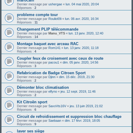
marocain
Dernier message par
ushergae
«
lun. 04 mai 2020, 20:04
Réponses :
2
probleme compte tour
Dernier message par
Roulio69i
«
lun. 06 avr. 2020, 16:34
Réponses :
11
Changement PLIP télécommande
Dernier message par
Manu_VTS
«
lun. 13 janv. 2020, 12:40
Réponses :
14
Montage baquet avec arceau RAC
Dernier message par
Rom141
«
lun. 13 janv. 2020, 11:18
Réponses :
4
Coupler feux de croisement avec ceux de route
Dernier message par
pacou1
«
dim. 05 janv. 2020, 14:56
Réponses :
3
Refabrication de Badge Citroen Sport
Dernier message par
Djinn
«
dim. 15 déc. 2019, 21:30
Réponses :
2
Démonter bloc climatisation
Dernier message par
elfyno
«
jeu. 12 sept. 2019, 11:46
Réponses :
2
Kit Citroën sport
Dernier message par
SaxoVts16V
«
jeu. 13 juin 2019, 21:02
Réponses :
6
Circuit de refroidissement et suppression bloc chauffage
Dernier message par
Saebaan
«
dim. 17 févr. 2019, 18:05
Réponses :
9
laver ses siège