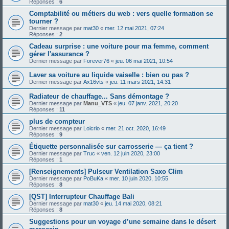
Réponses :
6
Comptabilité ou métiers du web : vers quelle formation se
tourner ?
Dernier message par
mat30
«
mer. 12 mai 2021, 07:24
Réponses :
2
Cadeau surprise : une voiture pour ma femme, comment
gérer l'assurance ?
Dernier message par
Forever76
«
jeu. 06 mai 2021, 10:54
Laver sa voiture au liquide vaiselle : bien ou pas ?
Dernier message par
Ax16vts
«
jeu. 11 mars 2021, 14:31
Radiateur de chauffage... Sans démontage ?
Dernier message par
Manu_VTS
«
jeu. 07 janv. 2021, 20:20
Réponses :
11
plus de compteur
Dernier message par
Loicrio
«
mer. 21 oct. 2020, 16:49
Réponses :
9
Étiquette personnalisée sur carrosserie — ça tient ?
Dernier message par
Truc
«
ven. 12 juin 2020, 23:00
Réponses :
1
[Renseignements] Pulseur Ventilation Saxo Clim
Dernier message par
PoBuKa
«
mer. 10 juin 2020, 10:55
Réponses :
8
[QST] Interrupteur Chauffage Bali
Dernier message par
mat30
«
jeu. 14 mai 2020, 08:21
Réponses :
8
Suggestions pour un voyage d’une semaine dans le désert