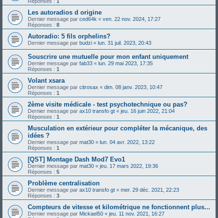
Réponses :
1
Les autoradios d origine
Dernier message par
ced64k
«
ven. 22 nov. 2024, 17:27
Réponses :
8
Autoradio: 5 fils orphelins?
Dernier message par
budzi
«
lun. 31 juil. 2023, 20:43
Souscrire une mutuelle pour mon enfant uniquement
Dernier message par
fab33
«
lun. 29 mai 2023, 17:35
Réponses :
1
Volant xsara
Dernier message par
citrosax
«
dim. 08 janv. 2023, 10:47
Réponses :
1
2ème visite médicale - test psychotechnique ou pas?
Dernier message par
ax10 transfo gt
«
jeu. 16 juin 2022, 21:04
Réponses :
1
Musculation en extérieur pour compléter la mécanique, des
idées ?
Dernier message par
mat30
«
lun. 04 avr. 2022, 13:22
Réponses :
1
[QST] Montage Dash Mod7 Evo1
Dernier message par
mat30
«
jeu. 17 mars 2022, 19:36
Réponses :
5
Problème centralisation
Dernier message par
ax10 transfo gt
«
mer. 29 déc. 2021, 22:23
Réponses :
3
Compteurs de vitesse et kilométrique ne fonctionnent plus...
Dernier message par
Mickael50
«
jeu. 11 nov. 2021, 16:27