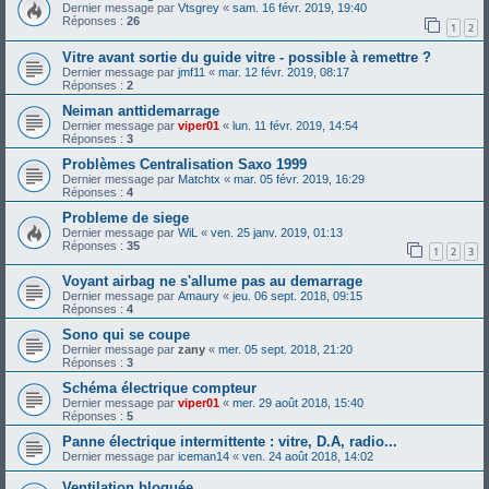
Dernier message par
Vtsgrey
«
sam. 16 févr. 2019, 19:40
Réponses :
26
1
2
Vitre avant sortie du guide vitre - possible à remettre ?
Dernier message par
jmf11
«
mar. 12 févr. 2019, 08:17
Réponses :
2
Neiman anttidemarrage
Dernier message par
viper01
«
lun. 11 févr. 2019, 14:54
Réponses :
3
Problèmes Centralisation Saxo 1999
Dernier message par
Matchtx
«
mar. 05 févr. 2019, 16:29
Réponses :
4
Probleme de siege
Dernier message par
WiL
«
ven. 25 janv. 2019, 01:13
Réponses :
35
1
2
3
Voyant airbag ne s'allume pas au demarrage
Dernier message par
Amaury
«
jeu. 06 sept. 2018, 09:15
Réponses :
4
Sono qui se coupe
Dernier message par
zany
«
mer. 05 sept. 2018, 21:20
Réponses :
3
Schéma électrique compteur
Dernier message par
viper01
«
mer. 29 août 2018, 15:40
Réponses :
5
Panne électrique intermittente : vitre, D.A, radio...
Dernier message par
iceman14
«
ven. 24 août 2018, 14:02
Ventilation bloquée