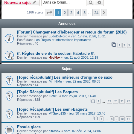
Rechercher
Recherche avanc
Nouveau sujet
h
e
Page
1
sur
24
1
2
3
4
5
24
Suivante
1166 sujets
…
r
Annonces
c
[Forum] Changement d'hébergeur et retour du forum (2018)
h
Dernier message par
LudoDuNord
«
ven. 17 avr. 2026, 15:21
Posté dans
Les Règles et Informations importantes
e
Réponses :
40
1
2
3
r
/!\ Règles de vie de la section Habitacle /!\
Dernier message par
-NoNo-
«
lun. 11 août 2008, 12:19
Sujets
[Topic récapitulatif] Les intérieurs d'origine de saxo
Dernier message par
Mr_NiMu
«
ven. 22 mai 2020, 08:03
Réponses :
14
[Topic Récapitulatif] Les Baquets
Dernier message par
Gati19
«
mar. 25 juil. 2017, 14:40
Réponses :
328
1
19
20
21
22
…
[Topic Récapitulatif] Les semi-baquets
Dernier message par
VTSaxo135
«
jeu. 30 mars 2017, 13:46
Réponses :
159
1
8
9
10
11
…
Essuie glace
Dernier message par
citrosax
«
sam. 07 déc. 2024, 14:06