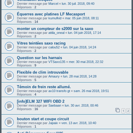
Dernier message par
Marcel
«
lun. 30 juil. 2018, 09:40
Réponses :
2
Équerres avec platines LF Mecasport
Dernier message par
kumufkid
«
mar. 05 juin 2018, 08:11
Réponses :
14
monter un compteur de s2000 sur la saxo
Dernier message par
attila_oneal
«
lun. 04 juin 2018, 17:14
Réponses :
2
Vitres teintées saxo racing
Dernier message par
calou52
«
lun. 04 juin 2018, 14:24
Réponses :
2
Question sur les harnais
Dernier message par
VTSaxo135
«
mer. 30 mai 2018, 22:32
Réponses :
9
Flexible de clim introuvable
Dernier message par
Amaury
«
lun. 28 mai 2018, 14:28
Réponses :
5
Témoin de frein reste allumé.
Dernier message par
ax10 transfo gt
«
sam. 26 mai 2018, 19:51
Réponses :
4
[info]ELM 327 WIFI OBD 2
Dernier message par
Saebaan
«
lun. 30 avr. 2018, 00:46
Réponses :
16
1
2
bouton start et coupe circuit
Dernier message par
Japaix
«
ven. 13 avr. 2018, 10:40
Réponses :
1