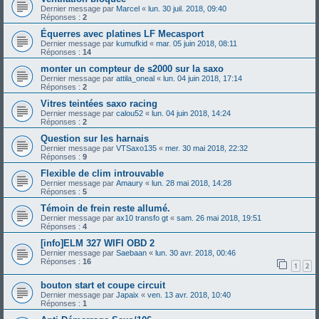
Dernier message par
Marcel
«
lun. 30 juil. 2018, 09:40
Réponses :
2
Équerres avec platines LF Mecasport
Dernier message par
kumufkid
«
mar. 05 juin 2018, 08:11
Réponses :
14
monter un compteur de s2000 sur la saxo
Dernier message par
attila_oneal
«
lun. 04 juin 2018, 17:14
Réponses :
2
Vitres teintées saxo racing
Dernier message par
calou52
«
lun. 04 juin 2018, 14:24
Réponses :
2
Question sur les harnais
Dernier message par
VTSaxo135
«
mer. 30 mai 2018, 22:32
Réponses :
9
Flexible de clim introuvable
Dernier message par
Amaury
«
lun. 28 mai 2018, 14:28
Réponses :
5
Témoin de frein reste allumé.
Dernier message par
ax10 transfo gt
«
sam. 26 mai 2018, 19:51
Réponses :
4
[info]ELM 327 WIFI OBD 2
Dernier message par
Saebaan
«
lun. 30 avr. 2018, 00:46
Réponses :
16
1
2
bouton start et coupe circuit
Dernier message par
Japaix
«
ven. 13 avr. 2018, 10:40
Réponses :
1