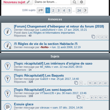
Rechercher
Recherche avanc
Nouveau sujet
h
e
Page
1
sur
24
1
2
3
4
5
24
Suivante
1166 sujets
…
r
Annonces
c
[Forum] Changement d'hébergeur et retour du forum (2018)
h
Dernier message par
LudoDuNord
«
ven. 17 avr. 2026, 15:21
Posté dans
Les Règles et Informations importantes
e
Réponses :
40
1
2
3
r
/!\ Règles de vie de la section Habitacle /!\
Dernier message par
-NoNo-
«
lun. 11 août 2008, 12:19
Sujets
[Topic récapitulatif] Les intérieurs d'origine de saxo
Dernier message par
Mr_NiMu
«
ven. 22 mai 2020, 08:03
Réponses :
14
[Topic Récapitulatif] Les Baquets
Dernier message par
Gati19
«
mar. 25 juil. 2017, 14:40
Réponses :
328
1
19
20
21
22
…
[Topic Récapitulatif] Les semi-baquets
Dernier message par
VTSaxo135
«
jeu. 30 mars 2017, 13:46
Réponses :
159
1
8
9
10
11
…
Essuie glace
Dernier message par
citrosax
«
sam. 07 déc. 2024, 14:06