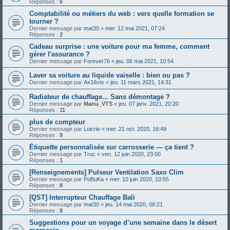
Réponses :
6
Comptabilité ou métiers du web : vers quelle formation se
tourner ?
Dernier message par
mat30
«
mer. 12 mai 2021, 07:24
Réponses :
2
Cadeau surprise : une voiture pour ma femme, comment
gérer l'assurance ?
Dernier message par
Forever76
«
jeu. 06 mai 2021, 10:54
Laver sa voiture au liquide vaiselle : bien ou pas ?
Dernier message par
Ax16vts
«
jeu. 11 mars 2021, 14:31
Radiateur de chauffage... Sans démontage ?
Dernier message par
Manu_VTS
«
jeu. 07 janv. 2021, 20:20
Réponses :
11
plus de compteur
Dernier message par
Loicrio
«
mer. 21 oct. 2020, 16:49
Réponses :
9
Étiquette personnalisée sur carrosserie — ça tient ?
Dernier message par
Truc
«
ven. 12 juin 2020, 23:00
Réponses :
1
[Renseignements] Pulseur Ventilation Saxo Clim
Dernier message par
PoBuKa
«
mer. 10 juin 2020, 10:55
Réponses :
8
[QST] Interrupteur Chauffage Bali
Dernier message par
mat30
«
jeu. 14 mai 2020, 08:21
Réponses :
8
Suggestions pour un voyage d’une semaine dans le désert