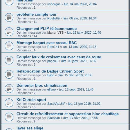
marocain
Dernier message par
ushergae
«
lun. 04 mai 2020, 20:04
Réponses :
2
probleme compte tour
Dernier message par
Roulio69i
«
lun. 06 avr. 2020, 16:34
Réponses :
11
Changement PLIP télécommande
Dernier message par
Manu_VTS
«
lun. 13 janv. 2020, 12:40
Réponses :
14
Montage baquet avec arceau RAC
Dernier message par
Rom141
«
lun. 13 janv. 2020, 11:18
Réponses :
4
Coupler feux de croisement avec ceux de route
Dernier message par
pacou1
«
dim. 05 janv. 2020, 14:56
Réponses :
3
Refabrication de Badge Citroen Sport
Dernier message par
Djinn
«
dim. 15 déc. 2019, 21:30
Réponses :
2
Démonter bloc climatisation
Dernier message par
elfyno
«
jeu. 12 sept. 2019, 11:46
Réponses :
2
Kit Citroën sport
Dernier message par
SaxoVts16V
«
jeu. 13 juin 2019, 21:02
Réponses :
6
Circuit de refroidissement et suppression bloc chauffage
Dernier message par
Saebaan
«
dim. 17 févr. 2019, 18:05
Réponses :
9
laver ses siège