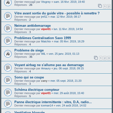
Dernier message par
Vtsgrey
«
sam. 16 févr. 2019, 19:40
Réponses :
26
1
2
Vitre avant sortie du guide vitre - possible à remettre ?
Dernier message par
jmf11
«
mar. 12 févr. 2019, 08:17
Réponses :
2
Neiman anttidemarrage
Dernier message par
viper01
«
lun. 11 févr. 2019, 14:54
Réponses :
3
Problèmes Centralisation Saxo 1999
Dernier message par
Matchtx
«
mar. 05 févr. 2019, 16:29
Réponses :
4
Probleme de siege
Dernier message par
WiL
«
ven. 25 janv. 2019, 01:13
Réponses :
35
1
2
3
Voyant airbag ne s'allume pas au demarrage
Dernier message par
Amaury
«
jeu. 06 sept. 2018, 09:15
Réponses :
4
Sono qui se coupe
Dernier message par
zany
«
mer. 05 sept. 2018, 21:20
Réponses :
3
Schéma électrique compteur
Dernier message par
viper01
«
mer. 29 août 2018, 15:40
Réponses :
5
Panne électrique intermittente : vitre, D.A, radio...
Dernier message par
iceman14
«
ven. 24 août 2018, 14:02
Ventilation bloquée