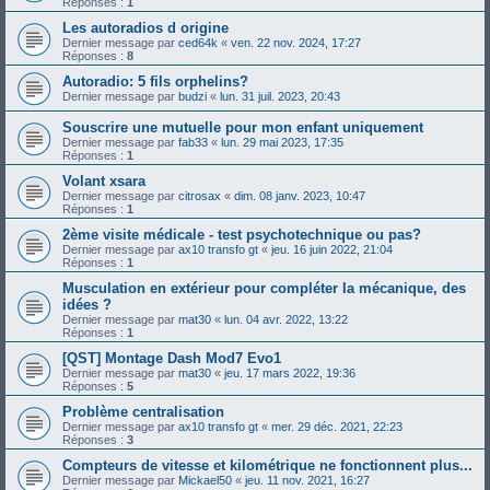
Réponses :
1
Les autoradios d origine
Dernier message par
ced64k
«
ven. 22 nov. 2024, 17:27
Réponses :
8
Autoradio: 5 fils orphelins?
Dernier message par
budzi
«
lun. 31 juil. 2023, 20:43
Souscrire une mutuelle pour mon enfant uniquement
Dernier message par
fab33
«
lun. 29 mai 2023, 17:35
Réponses :
1
Volant xsara
Dernier message par
citrosax
«
dim. 08 janv. 2023, 10:47
Réponses :
1
2ème visite médicale - test psychotechnique ou pas?
Dernier message par
ax10 transfo gt
«
jeu. 16 juin 2022, 21:04
Réponses :
1
Musculation en extérieur pour compléter la mécanique, des
idées ?
Dernier message par
mat30
«
lun. 04 avr. 2022, 13:22
Réponses :
1
[QST] Montage Dash Mod7 Evo1
Dernier message par
mat30
«
jeu. 17 mars 2022, 19:36
Réponses :
5
Problème centralisation
Dernier message par
ax10 transfo gt
«
mer. 29 déc. 2021, 22:23
Réponses :
3
Compteurs de vitesse et kilométrique ne fonctionnent plus...
Dernier message par
Mickael50
«
jeu. 11 nov. 2021, 16:27