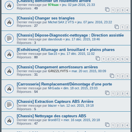
[Chassis] démonter un roulement arriere
Dernier message par
974sax
«
jeu. 02 juin 2016, 21:33
Réponses :
49
1
2
3
4
[Chassis] Changer ses triangles
Dernier message par
Michel SAX 2 VTS
«
jeu. 07 janv. 2016, 23:22
Réponses :
27
1
2
[Chassis] Dépose-Diagnostic-nettoyage : Direction assistée
Dernier message par
davsboub
«
jeu. 17 déc. 2015, 19:46
Réponses :
3
[Esthétisme] Allumage anti brouillard + pleins phares
Dernier message par
Sax15
«
jeu. 17 déc. 2015, 11:02
Réponses :
80
1
2
3
4
5
6
[Chassis] Changement amortisseurs arrières
Dernier message par
GRIZZLYVTS
«
mar. 20 oct. 2015, 00:09
Réponses :
31
1
2
3
[Carrosserie] Remplacement/Démontage d'une porte
Dernier message par
MrGada
«
dim. 18 oct. 2015, 23:03
Réponses :
54
1
2
3
4
[Chassis] Extraction Capteurs ABS Arrière
Dernier message par
blazer
«
lun. 12 oct. 2015, 19:18
Réponses :
5
[Chassis] Nettoyage des capteurs ABS
Dernier message par
tironi972
«
mer. 16 sept. 2015, 20:18
Réponses :
47
1
2
3
4