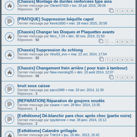
[Chassis] Montage de durites renforcées type avia
Dernier message par
Olivier57420
«
lun. 20 juil. 2015, 08:06
Réponses :
57
1
2
3
4
[PRATIQUE] Suppression béquille capot
Dernier message par
Kevin1600
«
mer. 18 mars 2015, 20:58
[Chassis] Changer les Disques et Plaquettes avants
Dernier message par
Nico_7.24
«
dim. 30 nov. 2014, 21:50
Réponses :
92
1
4
5
6
7
…
[Chassis] Suppression du schlong
Dernier message par
Vins83_evo
«
mar. 21 oct. 2014, 17:54
Réponses :
82
1
2
3
4
5
6
[Chassis] Changement frein arrière ( pour train à tambour)
Dernier message par
New-morning35
«
dim. 10 août 2014, 12:07
Réponses :
56
1
2
3
4
bruit sous caisse
Dernier message par
paco1989
«
mar. 29 avr. 2014, 11:30
Réponses :
3
[REPARATION] Réparation de goujons soudés
Dernier message par
swane
«
ven. 28 févr. 2014, 13:35
Réponses :
1
[Esthétisme] Dé-blanchir pare choc après choc (partie noire)
Dernier message par
spyderone
«
mar. 28 janv. 2014, 15:12
Réponses :
2
[Esthétisme] Calandre grillagée
Dernier message par
Tritri14
«
jeu. 19 déc. 2013, 15:42