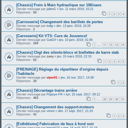
[Chassis] Frein à Main hydraulique sur 106/saxo
Dernier message par
julienG
«
lun. 11 mars 2019, 15:21
Réponses :
50
1
2
3
4
[Carrosserie] Changement des barillets de portes
Dernier message par
kelig
«
dim. 13 janv. 2019, 19:28
Réponses :
2
[Carosserie] Kit VTS: Cure de Jouvence!
Dernier message par
Gati19
«
jeu. 10 janv. 2019, 01:06
Réponses :
204
1
11
12
13
14
…
[Chassis] Chgt des silents-blocs et biellettes de barre stab
Dernier message par
zany
«
jeu. 15 mars 2018, 22:19
Réponses :
62
1
2
3
4
5
[FREINAGE] Réglage du répartiteur d'origine depuis
l'habitacle
Dernier message par
viper01
«
jeu. 16 nov. 2017, 14:38
Réponses :
20
1
2
[Chassis] Décrantage trains arrière
Dernier message par
Popeye-FR
«
lun. 25 sept. 2017, 09:12
Réponses :
463
1
28
29
30
31
…
[Chassis] Changement des support-moteurs
Dernier message par
vinvin
«
dim. 17 sept. 2017, 21:24
Réponses :
41
1
2
3
[Esthétisme] Fabrication de feux à fond noir
Dernier message par
benoit110
«
mer. 16 août 2017, 01:16