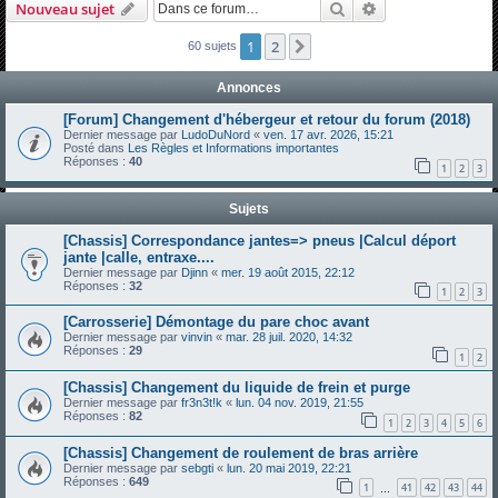
Rechercher
Recherche avanc
Nouveau sujet
h
e
1
2
Suivante
60 sujets
r
Annonces
c
[Forum] Changement d'hébergeur et retour du forum (2018)
h
Dernier message par
LudoDuNord
«
ven. 17 avr. 2026, 15:21
Posté dans
Les Règles et Informations importantes
e
Réponses :
40
1
2
3
r
Sujets
[Chassis] Correspondance jantes=> pneus |Calcul déport
jante |calle, entraxe....
Dernier message par
Djinn
«
mer. 19 août 2015, 22:12
Réponses :
32
1
2
3
[Carrosserie] Démontage du pare choc avant
Dernier message par
vinvin
«
mar. 28 juil. 2020, 14:32
Réponses :
29
1
2
[Chassis] Changement du liquide de frein et purge
Dernier message par
fr3n3t!k
«
lun. 04 nov. 2019, 21:55
Réponses :
82
1
2
3
4
5
6
[Chassis] Changement de roulement de bras arrière
Dernier message par
sebgti
«
lun. 20 mai 2019, 22:21
Réponses :
649
1
41
42
43
44
…