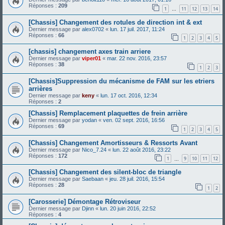
Réponses :
209
1
11
12
13
14
…
[Chassis] Changement des rotules de direction int & ext
Dernier message par
alex0702
«
lun. 17 juil. 2017, 11:24
Réponses :
66
1
2
3
4
5
[chassis] changement axes train arriere
Dernier message par
viper01
«
mar. 22 nov. 2016, 23:57
Réponses :
38
1
2
3
[Chassis]Suppression du mécanisme de FAM sur les etriers
arrières
Dernier message par
keny
«
lun. 17 oct. 2016, 12:34
Réponses :
2
[Chassis] Remplacement plaquettes de frein arrière
Dernier message par
yodan
«
ven. 02 sept. 2016, 16:56
Réponses :
69
1
2
3
4
5
[Chassis] Changement Amortisseurs & Ressorts Avant
Dernier message par
Nico_7.24
«
lun. 22 août 2016, 23:22
Réponses :
172
1
9
10
11
12
…
[Chassis] Changement des silent-bloc de triangle
Dernier message par
Saebaan
«
jeu. 28 juil. 2016, 15:54
Réponses :
28
1
2
[Carosserie] Démontage Rétroviseur
Dernier message par
Djinn
«
lun. 20 juin 2016, 22:52
Réponses :
4