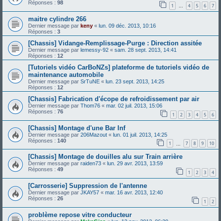
Réponses :
98
1
4
5
6
7
…
maitre cylindre 266
Dernier message par
keny
«
lun. 09 déc. 2013, 10:16
Réponses :
3
[Chassis] Vidange-Remplissage-Purge : Direction assitée
Dernier message par
lemessy-92
«
sam. 28 sept. 2013, 14:41
Réponses :
12
[Tutoriels vidéo CarBoNZs] plateforme de tutoriels vidéo de
maintenance automobile
Dernier message par
SrTuNE
«
lun. 23 sept. 2013, 14:25
Réponses :
12
[Chassis] Fabrication d'écope de refroidissement par air
Dernier message par
Thom76
«
mar. 02 juil. 2013, 15:06
Réponses :
76
1
2
3
4
5
6
[Chassis] Montage d'une Bar Inf
Dernier message par
206Mazout
«
lun. 01 juil. 2013, 14:25
Réponses :
140
1
7
8
9
10
…
[Chassis] Montage de douilles alu sur Train arrière
Dernier message par
raiden73
«
lun. 29 avr. 2013, 13:59
Réponses :
49
1
2
3
4
[Carrosserie] Suppression de l'antenne
Dernier message par
JKAY57
«
mar. 16 avr. 2013, 12:40
Réponses :
26
1
2
problème repose vitre conducteur