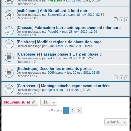
Dernier message par
MekaGiss
«
lun. 12 nov. 2012, 06:20
Réponses :
2
[esthétisme] Anti-Brouillard à fond noir
Dernier message par
SaxoAthéna
«
sam. 10 nov. 2012, 02:34
Réponses :
29
1
2
[Chassis] Fabrication barre anti-rapprochement inférieure
Dernier message par
Paco91
«
mar. 28 févr. 2012, 12:29
Réponses :
9
[Eclairage] Modifier réglage de phare de virage
Dernier message par
Gaël
«
mar. 22 nov. 2011, 15:44
[Carrosserie] Passage phase 1 ET 2 en phase 3
Dernier message par
keke63
«
dim. 23 oct. 2011, 22:26
Réponses :
7
[Esthétique] Décoller les montants portes
Dernier message par
206Mazout
«
jeu. 20 oct. 2011, 13:08
Réponses :
17
1
2
[Carrosserie] Montage attache capot avant et arrière
Dernier message par
djdek
«
jeu. 21 juil. 2011, 19:22
Réponses :
4
Nouveau sujet
1
2
Suivante
60 sujets
Aller à