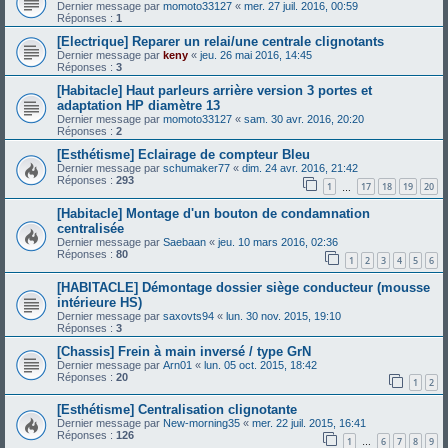
Dernier message par
momoto33127
«
mer. 27 juil. 2016, 00:59
Réponses :
1
[Electrique] Reparer un relai/une centrale clignotants
Dernier message par
keny
«
jeu. 26 mai 2016, 14:45
Réponses :
3
[Habitacle] Haut parleurs arrière version 3 portes et
adaptation HP diamètre 13
Dernier message par
momoto33127
«
sam. 30 avr. 2016, 20:20
Réponses :
2
[Esthétisme] Eclairage de compteur Bleu
Dernier message par
schumaker77
«
dim. 24 avr. 2016, 21:42
Réponses :
293
1
17
18
19
20
…
[Habitacle] Montage d'un bouton de condamnation
centralisée
Dernier message par
Saebaan
«
jeu. 10 mars 2016, 02:36
Réponses :
80
1
2
3
4
5
6
[HABITACLE] Démontage dossier siège conducteur (mousse
intérieure HS)
Dernier message par
saxovts94
«
lun. 30 nov. 2015, 19:10
Réponses :
3
[Chassis] Frein à main inversé / type GrN
Dernier message par
Arn01
«
lun. 05 oct. 2015, 18:42
Réponses :
20
1
2
[Esthétisme] Centralisation clignotante
Dernier message par
New-morning35
«
mer. 22 juil. 2015, 16:41
Réponses :
126
1
6
7
8
9
…