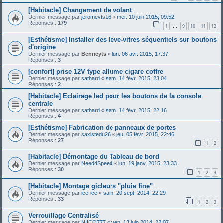
[Habitacle] Changement de volant
Dernier message par
jeromevts16
«
mer. 10 juin 2015, 09:52
Réponses :
179
1
9
10
11
12
…
[Esthétisme] Installer des leve-vitres séquentiels sur boutons
d'origine
Dernier message par
Benneyts
«
lun. 06 avr. 2015, 17:37
Réponses :
3
[confort] prise 12V type allume cigare coffre
Dernier message par
sathard
«
sam. 14 févr. 2015, 23:04
Réponses :
2
[Habitacle] Eclairage led pour les boutons de la console
centrale
Dernier message par
sathard
«
sam. 14 févr. 2015, 22:16
Réponses :
4
[Esthétisme] Fabrication de panneaux de portes
Dernier message par
saxistedu26
«
jeu. 05 févr. 2015, 22:46
Réponses :
27
1
2
[Habitacle] Démontage du Tableau de bord
Dernier message par
Need4Speed
«
lun. 19 janv. 2015, 23:33
Réponses :
30
1
2
3
[Habitacle] Montage gicleurs "pluie fine"
Dernier message par
ice-ice
«
sam. 20 sept. 2014, 22:29
Réponses :
33
1
2
3
Verrouillage Centralisé
Dernier message par
NIICO777
«
ven. 13 juin 2014, 22:07