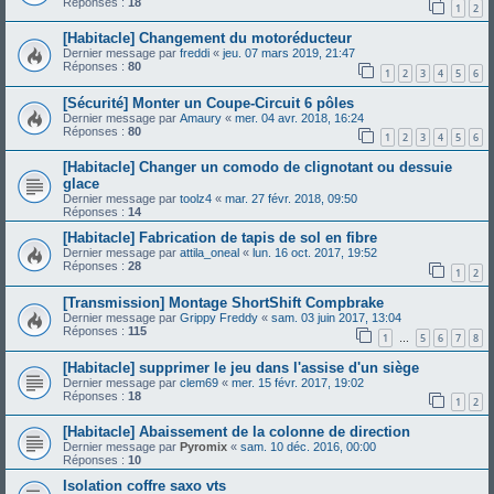
Réponses :
18
1
2
[Habitacle] Changement du motoréducteur
Dernier message par
freddi
«
jeu. 07 mars 2019, 21:47
Réponses :
80
1
2
3
4
5
6
[Sécurité] Monter un Coupe-Circuit 6 pôles
Dernier message par
Amaury
«
mer. 04 avr. 2018, 16:24
Réponses :
80
1
2
3
4
5
6
[Habitacle] Changer un comodo de clignotant ou dessuie
glace
Dernier message par
toolz4
«
mar. 27 févr. 2018, 09:50
Réponses :
14
[Habitacle] Fabrication de tapis de sol en fibre
Dernier message par
attila_oneal
«
lun. 16 oct. 2017, 19:52
Réponses :
28
1
2
[Transmission] Montage ShortShift Compbrake
Dernier message par
Grippy Freddy
«
sam. 03 juin 2017, 13:04
Réponses :
115
1
5
6
7
8
…
[Habitacle] supprimer le jeu dans l'assise d'un siège
Dernier message par
clem69
«
mer. 15 févr. 2017, 19:02
Réponses :
18
1
2
[Habitacle] Abaissement de la colonne de direction
Dernier message par
Pyromix
«
sam. 10 déc. 2016, 00:00
Réponses :
10
Isolation coffre saxo vts