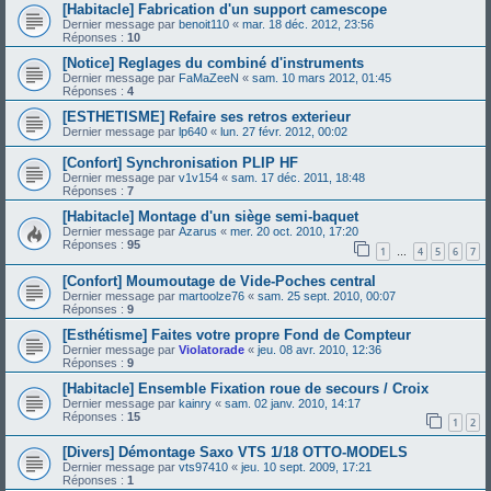
[Habitacle] Fabrication d'un support camescope
Dernier message par
benoit110
«
mar. 18 déc. 2012, 23:56
Réponses :
10
[Notice] Reglages du combiné d'instruments
Dernier message par
FaMaZeeN
«
sam. 10 mars 2012, 01:45
Réponses :
4
[ESTHETISME] Refaire ses retros exterieur
Dernier message par
lp640
«
lun. 27 févr. 2012, 00:02
[Confort] Synchronisation PLIP HF
Dernier message par
v1v154
«
sam. 17 déc. 2011, 18:48
Réponses :
7
[Habitacle] Montage d'un siège semi-baquet
Dernier message par
Azarus
«
mer. 20 oct. 2010, 17:20
Réponses :
95
1
4
5
6
7
…
[Confort] Moumoutage de Vide-Poches central
Dernier message par
martoolze76
«
sam. 25 sept. 2010, 00:07
Réponses :
9
[Esthétisme] Faites votre propre Fond de Compteur
Dernier message par
Violatorade
«
jeu. 08 avr. 2010, 12:36
Réponses :
9
[Habitacle] Ensemble Fixation roue de secours / Croix
Dernier message par
kainry
«
sam. 02 janv. 2010, 14:17
Réponses :
15
1
2
[Divers] Démontage Saxo VTS 1/18 OTTO-MODELS
Dernier message par
vts97410
«
jeu. 10 sept. 2009, 17:21
Réponses :
1