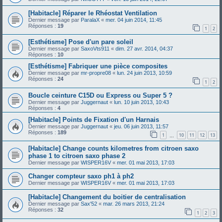
[Habitacle] Réparer le Rhéostat Ventilation
Dernier message par
ParalaX
«
mer. 04 juin 2014, 11:45
Réponses :
19
1
2
[Esthétisme] Pose d'un pare soleil
Dernier message par
SaxoVts911
«
dim. 27 avr. 2014, 04:37
Réponses :
10
[Esthétisme] Fabriquer une pièce composites
Dernier message par
mr-propre08
«
lun. 24 juin 2013, 10:59
Réponses :
24
1
2
Boucle ceinture C15D ou Express ou Super 5 ?
Dernier message par
Juggernaut
«
lun. 10 juin 2013, 10:43
Réponses :
4
[Habitacle] Points de Fixation d'un Harnais
Dernier message par
Juggernaut
«
jeu. 06 juin 2013, 11:57
Réponses :
189
1
10
11
12
13
…
[Habitacle] Change counts kilometres from citroen saxo
phase 1 to citroen saxo phase 2
Dernier message par
WISPER16V
«
mer. 01 mai 2013, 17:03
Changer compteur saxo ph1 à ph2
Dernier message par
WISPER16V
«
mer. 01 mai 2013, 17:03
[Habitacle] Changement du boitier de centralisation
Dernier message par
Sax'52
«
mar. 26 mars 2013, 21:24
Réponses :
32
1
2
3