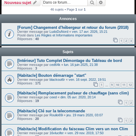
Rechercher
Recherche avanc
Nouveau sujet
h
46 sujets • Page
1
sur
1
e
Annonces
r
c
[Forum] Changement d'hébergeur et retour du forum (2018)
Dernier message par
LudoDuNord
«
ven. 17 avr. 2026, 15:21
h
Posté dans
Les Règles et Informations importantes
Réponses :
40
e
1
2
3
r
Sujets
[Intérieur] Tuto Complet Démontage du Tableau de bord
Dernier message par
ced64k
«
lun. 16 juin 2025, 21:38
Réponses :
3
[Habitacle] Bouton démarrage "start"
Dernier message par
blackout6r
«
ven. 16 sept. 2022, 19:51
Réponses :
171
1
9
10
11
12
…
[Habitacle] Remplacement pulseur de chauffage (sans clim)
Dernier message par
ceed
«
dim. 05 avr. 2020, 20:14
Réponses :
19
1
2
[Habitacle] Clé sur la telecommande
Dernier message par
Roulio69i
«
jeu. 19 mars 2020, 03:07
Réponses :
20
1
2
[Habitacle] Modification du faisceau Clim vers un non Clim
Dernier message par
16vlucifer
«
ven. 29 nov. 2019, 17:50