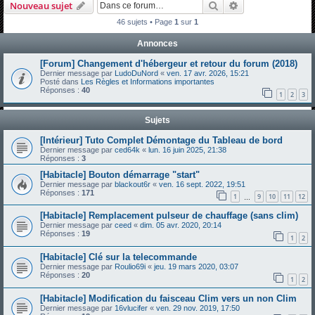
Rechercher
Recherche avanc
Nouveau sujet
h
46 sujets • Page
1
sur
1
e
Annonces
r
c
[Forum] Changement d'hébergeur et retour du forum (2018)
Dernier message par
LudoDuNord
«
ven. 17 avr. 2026, 15:21
h
Posté dans
Les Règles et Informations importantes
Réponses :
40
e
1
2
3
r
Sujets
[Intérieur] Tuto Complet Démontage du Tableau de bord
Dernier message par
ced64k
«
lun. 16 juin 2025, 21:38
Réponses :
3
[Habitacle] Bouton démarrage "start"
Dernier message par
blackout6r
«
ven. 16 sept. 2022, 19:51
Réponses :
171
1
9
10
11
12
…
[Habitacle] Remplacement pulseur de chauffage (sans clim)
Dernier message par
ceed
«
dim. 05 avr. 2020, 20:14
Réponses :
19
1
2
[Habitacle] Clé sur la telecommande
Dernier message par
Roulio69i
«
jeu. 19 mars 2020, 03:07
Réponses :
20
1
2
[Habitacle] Modification du faisceau Clim vers un non Clim
Dernier message par
16vlucifer
«
ven. 29 nov. 2019, 17:50