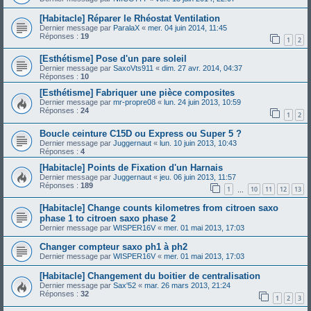
[Habitacle] Réparer le Rhéostat Ventilation
Dernier message par
ParalaX
«
mer. 04 juin 2014, 11:45
Réponses :
19
1
2
[Esthétisme] Pose d'un pare soleil
Dernier message par
SaxoVts911
«
dim. 27 avr. 2014, 04:37
Réponses :
10
[Esthétisme] Fabriquer une pièce composites
Dernier message par
mr-propre08
«
lun. 24 juin 2013, 10:59
Réponses :
24
1
2
Boucle ceinture C15D ou Express ou Super 5 ?
Dernier message par
Juggernaut
«
lun. 10 juin 2013, 10:43
Réponses :
4
[Habitacle] Points de Fixation d'un Harnais
Dernier message par
Juggernaut
«
jeu. 06 juin 2013, 11:57
Réponses :
189
1
10
11
12
13
…
[Habitacle] Change counts kilometres from citroen saxo
phase 1 to citroen saxo phase 2
Dernier message par
WISPER16V
«
mer. 01 mai 2013, 17:03
Changer compteur saxo ph1 à ph2
Dernier message par
WISPER16V
«
mer. 01 mai 2013, 17:03
[Habitacle] Changement du boitier de centralisation
Dernier message par
Sax'52
«
mar. 26 mars 2013, 21:24
Réponses :
32
1
2
3