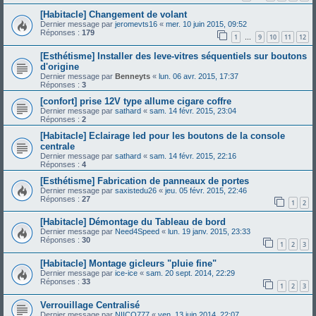
[Habitacle] Changement de volant
Dernier message par
jeromevts16
«
mer. 10 juin 2015, 09:52
Réponses :
179
1
9
10
11
12
…
[Esthétisme] Installer des leve-vitres séquentiels sur boutons
d'origine
Dernier message par
Benneyts
«
lun. 06 avr. 2015, 17:37
Réponses :
3
[confort] prise 12V type allume cigare coffre
Dernier message par
sathard
«
sam. 14 févr. 2015, 23:04
Réponses :
2
[Habitacle] Eclairage led pour les boutons de la console
centrale
Dernier message par
sathard
«
sam. 14 févr. 2015, 22:16
Réponses :
4
[Esthétisme] Fabrication de panneaux de portes
Dernier message par
saxistedu26
«
jeu. 05 févr. 2015, 22:46
Réponses :
27
1
2
[Habitacle] Démontage du Tableau de bord
Dernier message par
Need4Speed
«
lun. 19 janv. 2015, 23:33
Réponses :
30
1
2
3
[Habitacle] Montage gicleurs "pluie fine"
Dernier message par
ice-ice
«
sam. 20 sept. 2014, 22:29
Réponses :
33
1
2
3
Verrouillage Centralisé
Dernier message par
NIICO777
«
ven. 13 juin 2014, 22:07