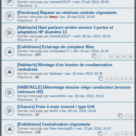
Dernier message par
momoto33127
«
mer. 27 juil. 2016, 00:59
Réponses :
1
[Electrique] Reparer un relai/une centrale clignotants
Dernier message par
keny
«
jeu. 26 mai 2016, 14:45
Réponses :
3
[Habitacle] Haut parleurs arrière version 3 portes et
adaptation HP diamètre 13
Dernier message par
momoto33127
«
sam. 30 avr. 2016, 20:20
Réponses :
2
[Esthétisme] Eclairage de compteur Bleu
Dernier message par
schumaker77
«
dim. 24 avr. 2016, 21:42
Réponses :
293
1
17
18
19
20
…
[Habitacle] Montage d'un bouton de condamnation
centralisée
Dernier message par
Saebaan
«
jeu. 10 mars 2016, 02:36
Réponses :
80
1
2
3
4
5
6
[HABITACLE] Démontage dossier siège conducteur (mousse
intérieure HS)
Dernier message par
saxovts94
«
lun. 30 nov. 2015, 19:10
Réponses :
3
[Chassis] Frein à main inversé / type GrN
Dernier message par
Arn01
«
lun. 05 oct. 2015, 18:42
Réponses :
20
1
2
[Esthétisme] Centralisation clignotante
Dernier message par
New-morning35
«
mer. 22 juil. 2015, 16:41
Réponses :
126
1
6
7
8
9
…