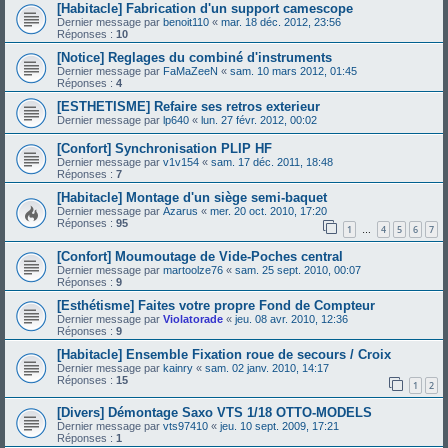
[Habitacle] Fabrication d'un support camescope
Dernier message par
benoit110
«
mar. 18 déc. 2012, 23:56
Réponses :
10
[Notice] Reglages du combiné d'instruments
Dernier message par
FaMaZeeN
«
sam. 10 mars 2012, 01:45
Réponses :
4
[ESTHETISME] Refaire ses retros exterieur
Dernier message par
lp640
«
lun. 27 févr. 2012, 00:02
[Confort] Synchronisation PLIP HF
Dernier message par
v1v154
«
sam. 17 déc. 2011, 18:48
Réponses :
7
[Habitacle] Montage d'un siège semi-baquet
Dernier message par
Azarus
«
mer. 20 oct. 2010, 17:20
Réponses :
95
1
4
5
6
7
…
[Confort] Moumoutage de Vide-Poches central
Dernier message par
martoolze76
«
sam. 25 sept. 2010, 00:07
Réponses :
9
[Esthétisme] Faites votre propre Fond de Compteur
Dernier message par
Violatorade
«
jeu. 08 avr. 2010, 12:36
Réponses :
9
[Habitacle] Ensemble Fixation roue de secours / Croix
Dernier message par
kainry
«
sam. 02 janv. 2010, 14:17
Réponses :
15
1
2
[Divers] Démontage Saxo VTS 1/18 OTTO-MODELS
Dernier message par
vts97410
«
jeu. 10 sept. 2009, 17:21
Réponses :
1