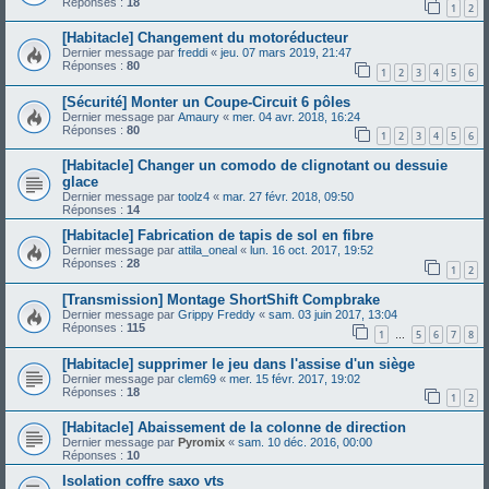
Réponses :
18
1
2
[Habitacle] Changement du motoréducteur
Dernier message par
freddi
«
jeu. 07 mars 2019, 21:47
Réponses :
80
1
2
3
4
5
6
[Sécurité] Monter un Coupe-Circuit 6 pôles
Dernier message par
Amaury
«
mer. 04 avr. 2018, 16:24
Réponses :
80
1
2
3
4
5
6
[Habitacle] Changer un comodo de clignotant ou dessuie
glace
Dernier message par
toolz4
«
mar. 27 févr. 2018, 09:50
Réponses :
14
[Habitacle] Fabrication de tapis de sol en fibre
Dernier message par
attila_oneal
«
lun. 16 oct. 2017, 19:52
Réponses :
28
1
2
[Transmission] Montage ShortShift Compbrake
Dernier message par
Grippy Freddy
«
sam. 03 juin 2017, 13:04
Réponses :
115
1
5
6
7
8
…
[Habitacle] supprimer le jeu dans l'assise d'un siège
Dernier message par
clem69
«
mer. 15 févr. 2017, 19:02
Réponses :
18
1
2
[Habitacle] Abaissement de la colonne de direction
Dernier message par
Pyromix
«
sam. 10 déc. 2016, 00:00
Réponses :
10
Isolation coffre saxo vts