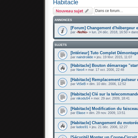
Habitacle
Nouveau sujet
ANNONCES
[Forum] Changement d'hébergeur et
par
-NoNo-
» lun. 24 déc. 2018, 16:50 » dan
SUJETS
[Intérieur] Tuto Complet Démontag
par
naindroiiide
» jeu. 19 févr. 2015, 11:07
[Habitacle] Bouton démarrage "star
par
Neo4
» mar. 17 oct. 2006, 22:48
[Habitacle] Remplacement pulseur d
par
VtSeB
» dim. 10 déc. 2006, 12:52
[Habitacle] Clé sur la telecommand
par
nikodu54
» mer. 29 avr. 2009, 18:41
[Habitacle] Modification du faisce
par
Eliase
» dim. 29 nov. 2009, 13:51
[Habitacle] Changement du motoré
par
ludos91
» jeu. 21 déc. 2006, 12:27
[Sécurité] Monter un Coupe-Circuit