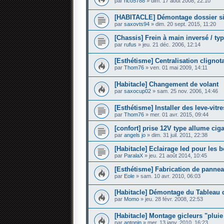
par
rico5788
» dim. 17 août 2008, 22:10
[HABITACLE] Démontage dossier si
par
saxovts94
» dim. 20 sept. 2015, 11:20
[Chassis] Frein à main inversé / ty
par
rufus
» jeu. 21 déc. 2006, 12:14
[Esthétisme] Centralisation clignot
par
Thom76
» ven. 01 mai 2009, 14:11
[Habitacle] Changement de volant
par
saxocup02
» sam. 25 nov. 2006, 14:46
[Esthétisme] Installer des leve-vitr
par
Thom76
» mer. 01 avr. 2015, 09:44
[confort] prise 12V type allume ciga
par
angels jo
» dim. 31 juil. 2011, 22:38
[Habitacle] Eclairage led pour les 
par
ParalaX
» jeu. 21 août 2014, 10:45
[Esthétisme] Fabrication de pannea
par
Eole
» sam. 10 avr. 2010, 06:03
[Habitacle] Démontage du Tableau 
par
Momo
» jeu. 28 févr. 2008, 22:53
[Habitacle] Montage gicleurs "pluie
par
antonin
» mer. 13 janv. 2010, 16:23