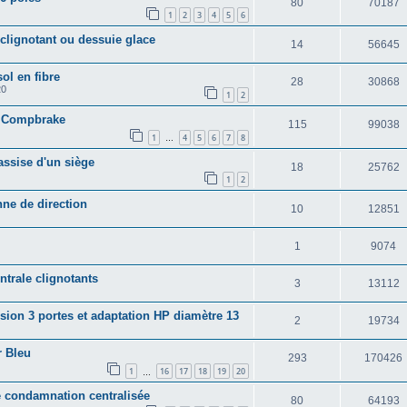
80
70187
1
2
3
4
5
6
clignotant ou dessuie glace
14
56645
sol en fibre
28
30868
20
1
2
t Compbrake
115
99038
1
4
5
6
7
8
…
'assise d'un siège
18
25762
1
2
nne de direction
10
12851
1
9074
ntrale clignotants
3
13112
ersion 3 portes et adaptation HP diamètre 13
2
19734
r Bleu
293
170426
1
16
17
18
19
20
…
e condamnation centralisée
80
64193