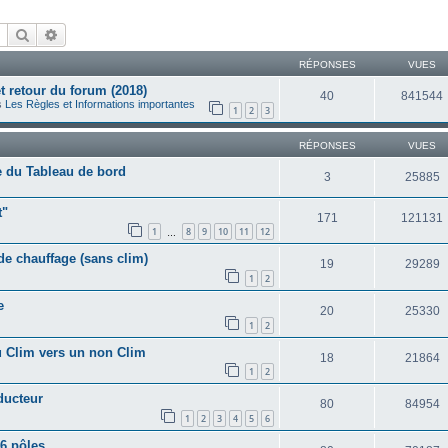
Rechercher
Recherche avancée
RÉPONSES
VUES
 retour du forum (2018)
40
841544
s
Les Règles et Informations importantes
1
2
3
RÉPONSES
VUES
e du Tableau de bord
3
25885
t"
171
121131
1
8
9
10
11
12
…
e chauffage (sans clim)
19
29289
1
2
e
20
25330
1
2
au Clim vers un non Clim
18
21864
1
2
ducteur
80
84954
1
2
3
4
5
6
 6 pôles