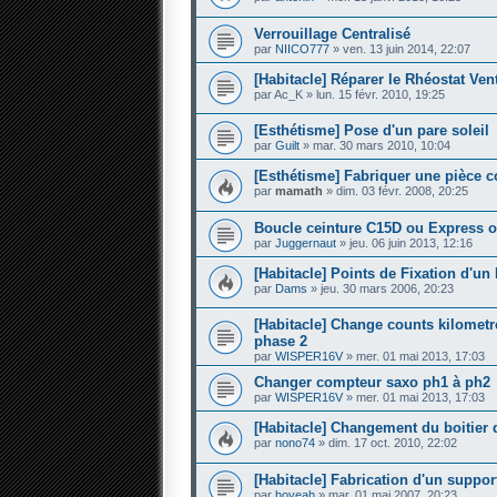
Verrouillage Centralisé
par
NIICO777
» ven. 13 juin 2014, 22:07
[Habitacle] Réparer le Rhéostat Vent
par
Ac_K
» lun. 15 févr. 2010, 19:25
[Esthétisme] Pose d'un pare soleil
par
Guilt
» mar. 30 mars 2010, 10:04
[Esthétisme] Fabriquer une pièce 
par
mamath
» dim. 03 févr. 2008, 20:25
Boucle ceinture C15D ou Express o
par
Juggernaut
» jeu. 06 juin 2013, 12:16
[Habitacle] Points de Fixation d'un
par
Dams
» jeu. 30 mars 2006, 20:23
[Habitacle] Change counts kilometr
phase 2
par
WISPER16V
» mer. 01 mai 2013, 17:03
Changer compteur saxo ph1 à ph2
par
WISPER16V
» mer. 01 mai 2013, 17:03
[Habitacle] Changement du boitier d
par
nono74
» dim. 17 oct. 2010, 22:02
[Habitacle] Fabrication d'un suppo
par
hoyeah
» mar. 01 mai 2007, 20:23