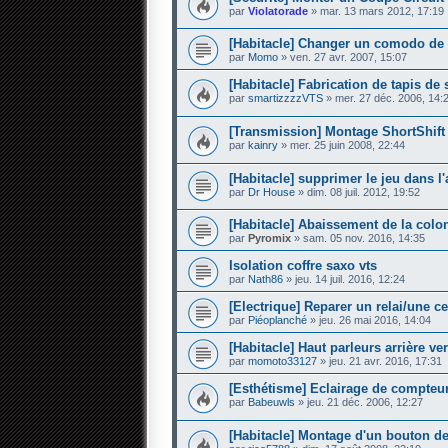
par
Violatorade
» mar. 13 mars 2012, 17:19
[Habitacle] Changer un comodo de 
par
Momo
» ven. 27 avr. 2007, 15:07
[Habitacle] Fabrication de tapis de 
par
smartizzzzVTS
» mer. 27 déc. 2006, 14:
[Transmission] Montage ShortShif
par
kainry
» mer. 25 juin 2008, 22:44
[Habitacle] supprimer le jeu dans l
par
Dr House
» dim. 08 juil. 2012, 19:52
[Habitacle] Abaissement de la colo
par
Pyromix
» sam. 05 nov. 2016, 14:35
Isolation coffre saxo vts
par
Nath86
» jeu. 14 juil. 2016, 12:24
[Electrique] Reparer un relai/une ce
par
Piéoplanché
» jeu. 26 mai 2016, 14:04
[Habitacle] Haut parleurs arrière v
par
momoto33127
» jeu. 21 avr. 2016, 17:31
[Esthétisme] Eclairage de compteu
par
Babeuwls
» jeu. 21 déc. 2006, 12:27
[Habitacle] Montage d'un bouton d