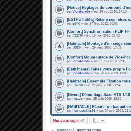
[Notice] Reglages du combiné d'in
par
Violatorade
» jeu. 28 oct. 2010, 17:10
[ESTHETISME] Refaire ses retros ex
par
lp640
» lun. 27 févr. 2012, 00:02
[Confort] Synchronisation PLIP HF
par
CED38
» jeu. 18 nov. 2010, 21:52
[Habitacle] Montage d'un siège sem
par
UBDN
» ven. 29 sept. 2006, 17:03
[Confort] Moumoutage de Vide-Poc
par
Violatorade
» lun. 31 mai 2010, 22:45
[Esthétisme] Faites votre propre 
par
Violatorade
» mer. 20 mai 2009, 18:09
[Habitacle] Ensemble Fixation roue
par
Flow90
» lun. 21 janv. 2008, 21:54
[Divers] Démontage Saxo VTS 1/
par
hostyls
» mar. 25 août 2009, 18:30
[HABITACLE] Réparer un baquet de
par
nounourskiss91
» lun. 24 août 2009, 21:
Nouveau sujet
Retourner à l’index du forum