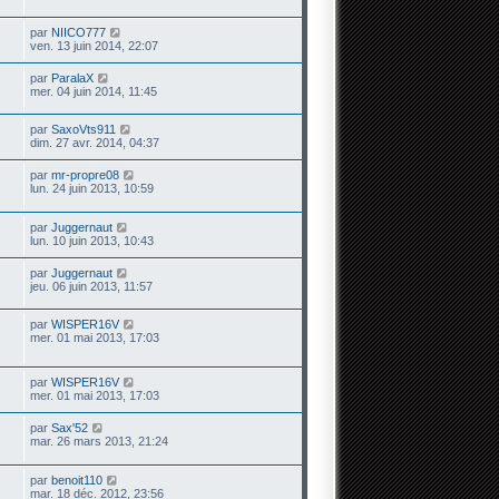
par
NIICO777
ven. 13 juin 2014, 22:07
par
ParalaX
mer. 04 juin 2014, 11:45
par
SaxoVts911
dim. 27 avr. 2014, 04:37
par
mr-propre08
lun. 24 juin 2013, 10:59
par
Juggernaut
lun. 10 juin 2013, 10:43
par
Juggernaut
jeu. 06 juin 2013, 11:57
par
WISPER16V
mer. 01 mai 2013, 17:03
par
WISPER16V
mer. 01 mai 2013, 17:03
par
Sax'52
mar. 26 mars 2013, 21:24
par
benoit110
mar. 18 déc. 2012, 23:56