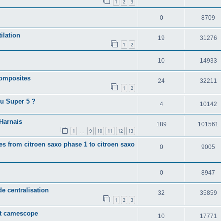
1
2
3
0
8709
ilation
19
31276
1
2
10
14933
composites
24
32211
1
2
u Super 5 ?
4
10142
 Harnais
189
101561
1
9
10
11
12
13
…
es from citroen saxo phase 1 to citroen saxo
0
9005
0
8947
e centralisation
32
35859
1
2
3
rt camescope
10
17771