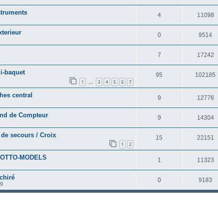
struments
4
11098
terieur
0
9514
7
17242
i-baquet
95
102185
1
3
4
5
6
7
…
hes central
9
12776
Fond de Compteur
9
14304
 de secours / Croix
15
22151
1
2
18 OTTO-MODELS
1
11323
chiré
0
9183
19