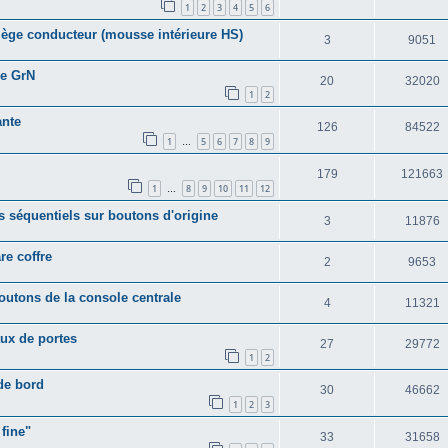
1
2
3
4
5
6
ège conducteur (mousse intérieure HS)
3
9051
pe GrN
20
32020
1
2
ante
126
84522
1
5
6
7
8
9
…
179
121663
1
8
9
10
11
12
…
es séquentiels sur boutons d'origine
3
11876
re coffre
2
9653
boutons de la console centrale
4
11321
ux de portes
27
29772
1
2
de bord
30
46662
1
2
3
 fine"
33
31658