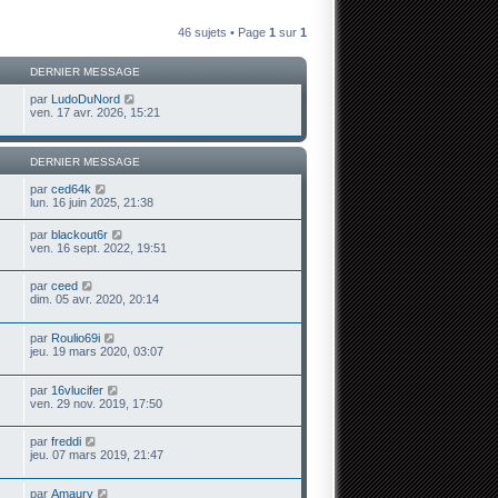
46 sujets • Page
1
sur
1
DERNIER MESSAGE
par
LudoDuNord
ven. 17 avr. 2026, 15:21
DERNIER MESSAGE
par
ced64k
lun. 16 juin 2025, 21:38
par
blackout6r
ven. 16 sept. 2022, 19:51
par
ceed
dim. 05 avr. 2020, 20:14
par
Roulio69i
jeu. 19 mars 2020, 03:07
par
16vlucifer
ven. 29 nov. 2019, 17:50
par
freddi
jeu. 07 mars 2019, 21:47
par
Amaury