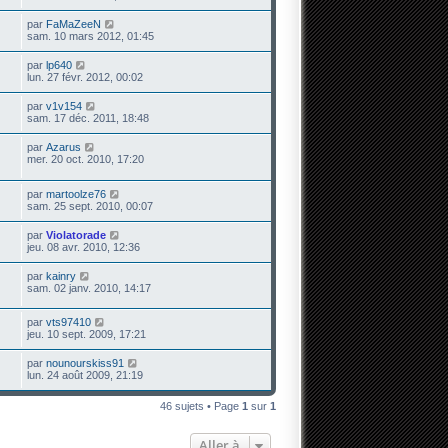
par
FaMaZeeN
sam. 10 mars 2012, 01:45
par
lp640
lun. 27 févr. 2012, 00:02
par
v1v154
sam. 17 déc. 2011, 18:48
par
Azarus
mer. 20 oct. 2010, 17:20
par
martoolze76
sam. 25 sept. 2010, 00:07
par
Violatorade
jeu. 08 avr. 2010, 12:36
par
kainry
sam. 02 janv. 2010, 14:17
par
vts97410
jeu. 10 sept. 2009, 17:21
par
nounourskiss91
lun. 24 août 2009, 21:19
46 sujets • Page
1
sur
1
Aller à