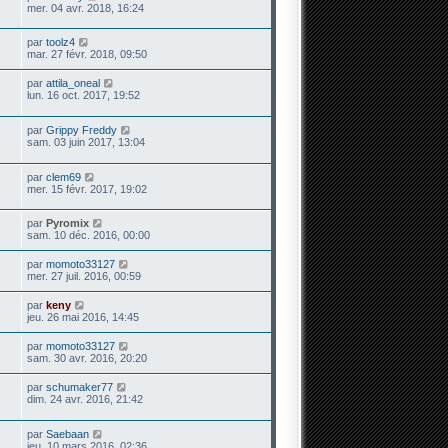
mer. 04 avr. 2018, 16:24
par
toolz4
mar. 27 févr. 2018, 09:50
par
attila_oneal
lun. 16 oct. 2017, 19:52
par
Grippy Freddy
sam. 03 juin 2017, 13:04
par
clem69
mer. 15 févr. 2017, 19:02
par
Pyromix
sam. 10 déc. 2016, 00:00
par
momoto33127
mer. 27 juil. 2016, 00:59
par
keny
jeu. 26 mai 2016, 14:45
par
momoto33127
sam. 30 avr. 2016, 20:20
par
schumaker77
dim. 24 avr. 2016, 21:42
par
Saebaan
jeu. 10 mars 2016, 02:36