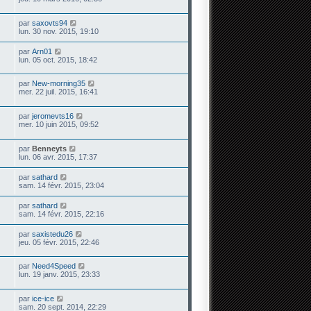
par
saxovts94
lun. 30 nov. 2015, 19:10
par
Arn01
lun. 05 oct. 2015, 18:42
par
New-morning35
mer. 22 juil. 2015, 16:41
par
jeromevts16
mer. 10 juin 2015, 09:52
par
Benneyts
lun. 06 avr. 2015, 17:37
par
sathard
sam. 14 févr. 2015, 23:04
par
sathard
sam. 14 févr. 2015, 22:16
par
saxistedu26
jeu. 05 févr. 2015, 22:46
par
Need4Speed
lun. 19 janv. 2015, 23:33
par
ice-ice
sam. 20 sept. 2014, 22:29