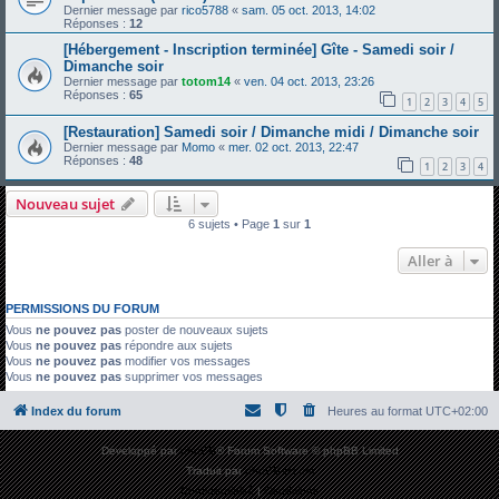
Dernier message par
rico5788
«
sam. 05 oct. 2013, 14:02
Réponses :
12
[Hébergement - Inscription terminée] Gîte - Samedi soir /
Dimanche soir
Dernier message par
totom14
«
ven. 04 oct. 2013, 23:26
Réponses :
65
1
2
3
4
5
[Restauration] Samedi soir / Dimanche midi / Dimanche soir
Dernier message par
Momo
«
mer. 02 oct. 2013, 22:47
Réponses :
48
1
2
3
4
Nouveau sujet
6 sujets • Page
1
sur
1
Aller à
PERMISSIONS DU FORUM
Vous
ne pouvez pas
poster de nouveaux sujets
Vous
ne pouvez pas
répondre aux sujets
Vous
ne pouvez pas
modifier vos messages
Vous
ne pouvez pas
supprimer vos messages
Index du forum
Heures au format
UTC+02:00
Développé par
phpBB
® Forum Software © phpBB Limited
Traduit par
phpBB-fr.com
Confidentialité
|
Conditions