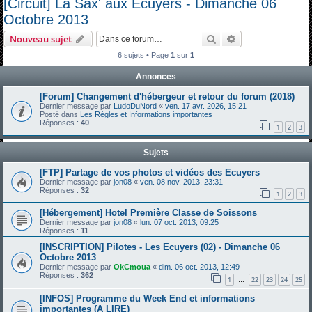
[Circuit] La Sax' aux Ecuyers - Dimanche 06
c
Octobre 2013
h
Rechercher
Recherche avanc
Nouveau sujet
e
6 sujets • Page
1
sur
1
r
Annonces
c
h
[Forum] Changement d'hébergeur et retour du forum (2018)
Dernier message par
LudoDuNord
«
ven. 17 avr. 2026, 15:21
e
Posté dans
Les Règles et Informations importantes
Réponses :
40
1
2
3
r
Sujets
[FTP] Partage de vos photos et vidéos des Ecuyers
Dernier message par
jon08
«
ven. 08 nov. 2013, 23:31
Réponses :
32
1
2
3
[Hébergement] Hotel Première Classe de Soissons
Dernier message par
jon08
«
lun. 07 oct. 2013, 09:25
Réponses :
11
[INSCRIPTION] Pilotes - Les Ecuyers (02) - Dimanche 06
Octobre 2013
Dernier message par
OkCmoua
«
dim. 06 oct. 2013, 12:49
Réponses :
362
1
22
23
24
25
…
[INFOS] Programme du Week End et informations
importantes (A LIRE)